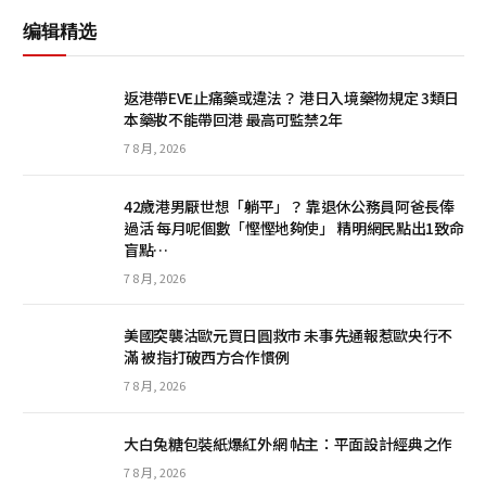
编辑精选
返港帶EVE止痛藥或違法？ 港日入境藥物規定 3類日
本藥妝不能帶回港 最高可監禁2年
7 8 月, 2026
42歲港男厭世想「躺平」？ 靠退休公務員阿爸長俸
過活 每月呢個數「慳慳地夠使」 精明網民點出1致命
盲點…
7 8 月, 2026
美國突襲沽歐元買日圓救市 未事先通報惹歐央行不
滿 被指打破西方合作慣例
7 8 月, 2026
大白兔糖包裝紙爆紅外網 帖主：平面設計經典之作
7 8 月, 2026