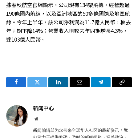
據春秋航空官網顯示，公司現有134架飛機，經營超過
190條國內航線，以及亞洲地區的50多條國際及地區航
線。今年上半年，該公司淨利潤為11.7億人民幣，較去
年同期下降14%；營業收入則較去年同期增長4.3%，
達103億人民幣。
Facebook
Twitter
LinkedIn
电
Telegram
复
子
制
邮
链
新闻中心
件
接
网
站
新闻编辑部为您带来全球华人社区的最新资讯。我
们致力于提供准确、及时的新闻报道，涵盖政治、