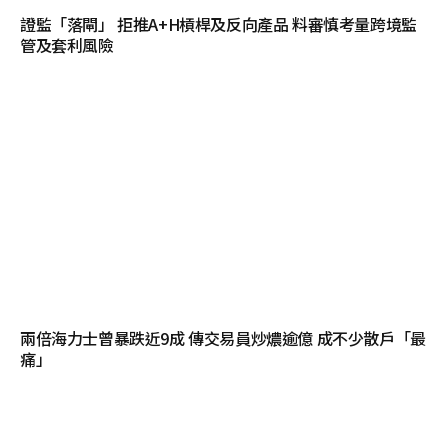
證監「落閘」 拒推A+H槓桿及反向產品 料審慎考量跨境監
管及套利風險
兩倍海力士曾暴跌近9成 傳交易員炒燶逾億 成不少散戶「最
痛」