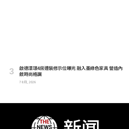
啟德澐璟4房連裝修示位曝光 融入墨綠色家具 營造內
斂時尚格調
7 8 月, 2026