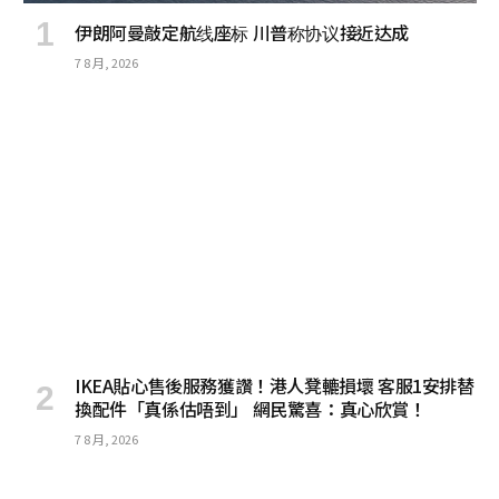
伊朗阿曼敲定航线座标 川普称协议接近达成
7 8 月, 2026
IKEA貼心售後服務獲讚！港人凳轆損壞 客服1安排替
換配件「真係估唔到」 網民驚喜：真心欣賞！
7 8 月, 2026