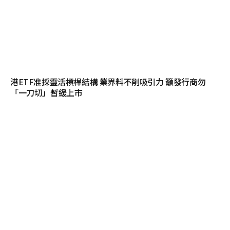
港ETF准採靈活槓桿結構 業界料不削吸引力 籲發行商勿
「一刀切」暫緩上市