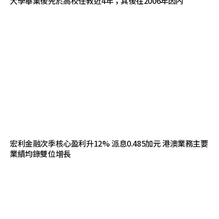
大學畢業後先於高校任教近4年；其後在2006年因內
宏利金融次季核心盈利升12% 派息0.485加元 港澳業務主要
業績均錄雙位增長