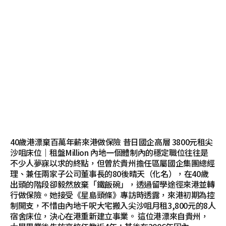
40歲港漂棄百萬年薪來港做保險 昔日國企高層 3800元租尖
沙咀床位｜租盤Million 內地一個體制內的穩定職位往往是
不少人夢寐以求的終點，但曾於貴州擔任區屬國企集團總經
理、兼任兩家子公司董事長的80後晴天（化名），在40歲
出頭的階段卻毅然放棄「鐵飯碗」，透過留學途徑來港並轉
行做保險。她接受《星島頭條》專訪時透露，來港初期為控
制開支，不惜由內地千呎大宅搬入尖沙咀月租3,800元的8人
宿舍床位，決心在港重新建立事業。 這位港漂來自貴州，