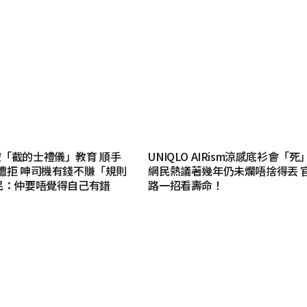
「截的士禮儀」教育 順手
UNIQLO AIRism涼感底衫會「
遭拒 呻司機有錢不賺「規則
網民熱議著幾年仍未爛唔捨得丟 
民：仲要唔覺得自己有錯
路一招看壽命！