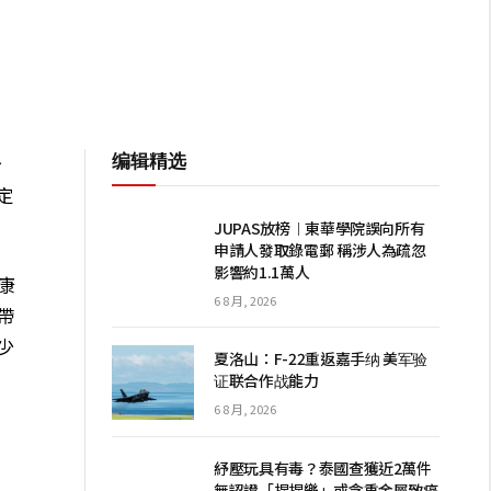
编辑精选
台
定
JUPAS放榜︱東華學院誤向所有
申請人發取錄電郵 稱涉人為疏忽
影響約1.1萬人
康
6 8 月, 2026
帶
少
夏洛山：F-22重返嘉手纳 美军验
证联合作战能力
6 8 月, 2026
紓壓玩具有毒？泰國查獲近2萬件
無認證「捏捏樂」或含重金屬致癌