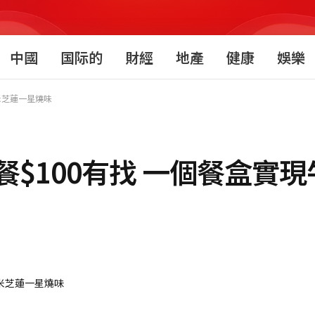
中國
国际的
財經
地產
健康
娛樂
米芝蓮一星燒味
$100有找 一個餐盒實