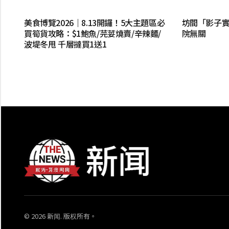
美食博覽2026｜8.13開鑼！5大主題區必
坊間「影子實
買筍貨攻略：$1鮑魚/芫荽燒賣/辛辣麵/
院無關
波堤冬甩 千層撻買1送1
© 2026 新闻. 版权所有。