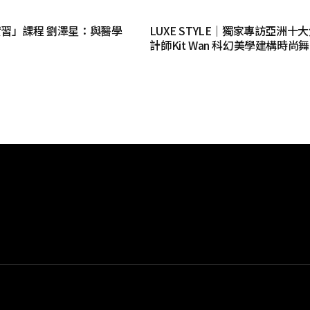
習」課程 劉澤星：與醫學
LUXE STYLE｜獨家專訪亞洲十
計師Kit Wan 科幻美學建構時尚