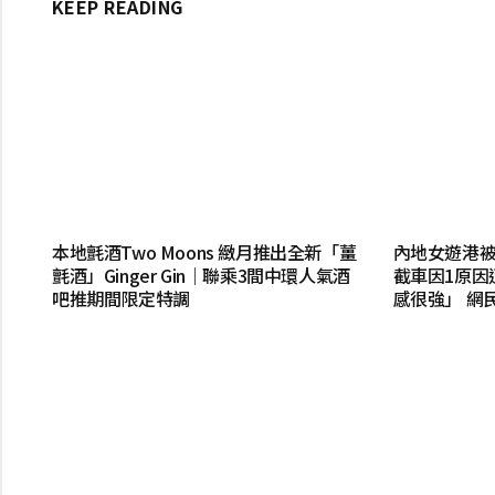
KEEP READING
本地氈酒Two Moons 緻月推出全新「薑
內地女遊港被
氈酒」Ginger Gin｜聯乘3間中環人氣酒
截車因1原因
吧推期間限定特調
感很強」 網