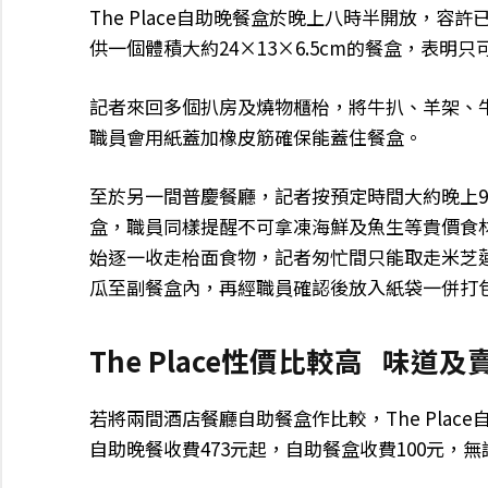
The Place自助晚餐盒於晚上八時半開放，
供一個體積大約24×13×6.5cm的餐盒，表
記者來回多個扒房及燒物櫃枱，將牛扒、羊架、
職員會用紙蓋加橡皮筋確保能蓋住餐盒。
至於另一間普慶餐廳，記者按預定時間大約晚上9
盒，職員同樣提醒不可拿凍海鮮及魚生等貴價食
始逐一收走枱面食物，記者匆忙間只能取走米芝
瓜至副餐盒內，再經職員確認後放入紙袋一併打
The Place性價比較高 味道
若將兩間酒店餐廳自助餐盒作比較，The Plac
自助晚餐收費473元起，自助餐盒收費100元，無