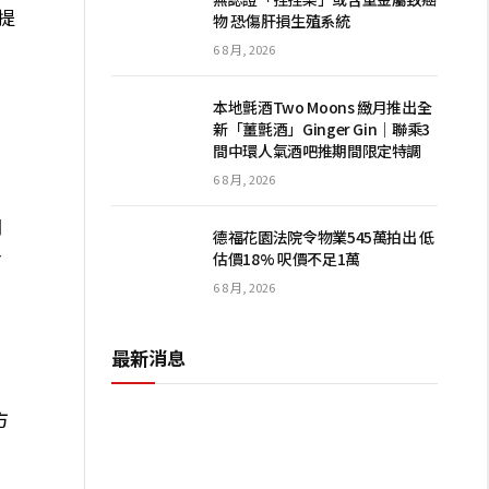
提
物 恐傷肝損生殖系統
6 8 月, 2026
，
本地氈酒Two Moons 緻月推出全
新「薑氈酒」Ginger Gin｜聯乘3
間中環人氣酒吧推期間限定特調
6 8 月, 2026
開
德福花園法院令物業545萬拍出 低
青
估價18% 呎價不足1萬
6 8 月, 2026
最新消息
方