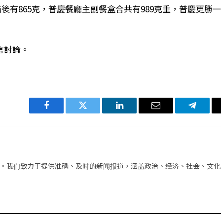
載滿後有865克，普慶餐廳主副餐盒合共有989克重，普慶更勝
言討論。
Facebook
Twitter
LinkedIn
电
Telegra
子
邮
件
。我们致力于提供准确、及时的新闻报道，涵盖政治、经济、社会、文化