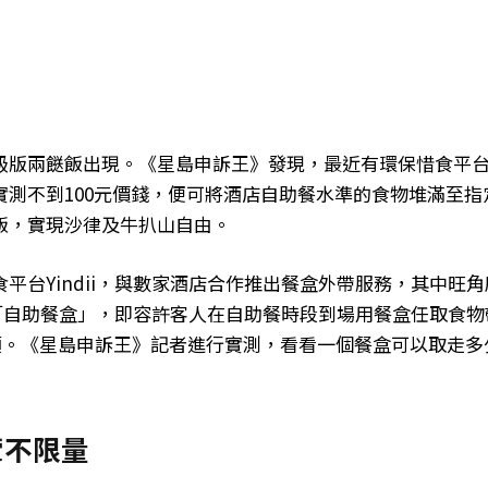
級版兩餸飯出現。《星島申訴王》發現，最近有環保惜食平
測不到100元價錢，便可將酒店自助餐水準的食物堆滿至指
飯，實現沙律及牛扒山自由。
平台Yindii，與數家酒店合作推出餐盒外帶服務，其中旺角
廳的「自助餐盒」，即容許客人在自助餐時段到場用餐盒任取食物
名額。《星島申訴王》記者進行實測，看看一個餐盒可以取走多
葷不限量