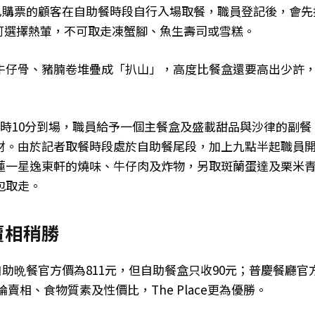
容許已購票的顧客在自助餐時段自行入場取餐，職員登記後，會先
明只可選擇熱葷，不可取走凍蟹腳、魚生壽司或雪糕。
牛仔骨、豬腩卷堆疊成「扒山」，高度比餐盒還要高出少許
時10分到場，職員給予一個主餐盒及盛載甜品與沙律的副餐
材。由於記者取餐時段處於自助餐尾段，加上九點半起職員
蓮一星逸東軒的燒味、牛仔肉及炸物，另取斑蘭蛋達及栗米
包取走。
及賣相稍勝
e自助晩餐官方價為811元，但自助餐盒只收90元；普慶餐廳官
論賣相、食物質素及性價比，The Place更為優勝。