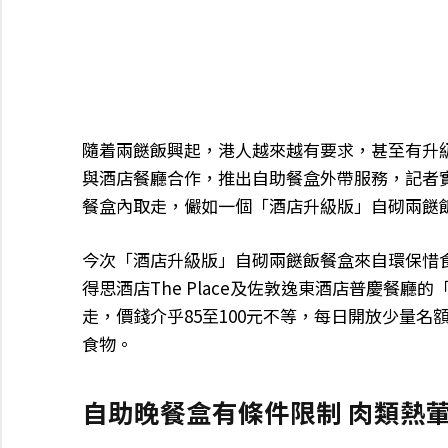
隨着兩餸飯興起，港人越來越有要求，甚至有升
與酒店餐廳合作，推出自助餐盒外帶服務，記者實
餐盒內取走，儼如一個「酒店升級版」自砌兩餸
今次「酒店升級版」自砌兩餸飯餐盒來自環保惜食
得思酒店The Place及佐敦逸東酒店普慶餐
走，價錢介乎85至100元不等，每日開放少量
食物。
自助晚餐盒有條件限制 肉類熱