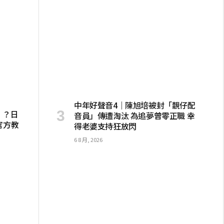
中年好聲音4｜陳旭培被封「靚仔配
死」？日
音員」傳遭淘汰 為追夢曾零正職 幸
官方教
得老婆支持狂放閃
6 8 月, 2026