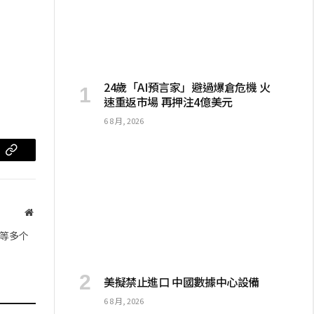
一
24歲「AI預言家」避過爆倉危機 火
速重返市場 再押注4億美元
6 8 月, 2026
m
复
制
链
网
站
接
等多个
美擬禁止進口 中國數據中心設備
6 8 月, 2026