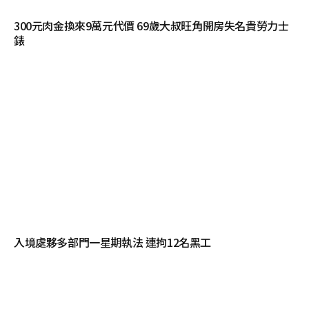
300元肉金換來9萬元代價 69歲大叔旺角開房失名貴勞力士
錶
入境處夥多部門一星期執法 連拘12名黑工