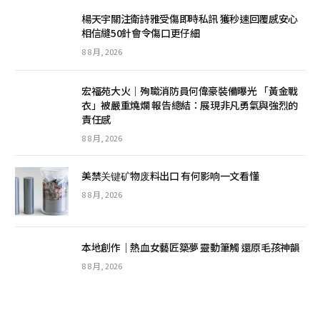
楊天宇關注衛詩雅受傷即時私訊 獲秒速回覆感安心
相信縫50針會令傷口更仔細
8 8 月, 2026
宏福苑大火｜殉職消防員何偉豪裝備曝光 「黃金戰
衣」被嚴重燒爛 報告總結：展現非凡勇氣與強烈的
責任感
8 8 月, 2026
美禁关键矿物废料出口 有何影响一文看懂
8 8 月, 2026
本地創作｜熱血女藝匠築夢 靈動筆觸 還原毛孩神韻
8 8 月, 2026