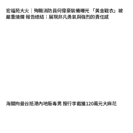
宏福苑大火｜殉職消防員何偉豪裝備曝光 「黃金戰衣」被
嚴重燒爛 報告總結：展現非凡勇氣與強烈的責任感
海關拘曼谷抵港內地販毒男 搜行李截獲120萬元大麻花