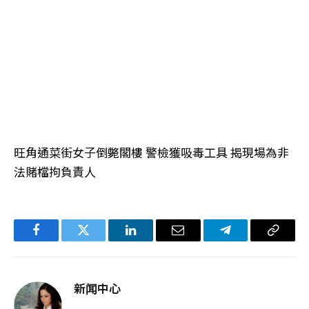
旺角通菜街女子倒斃閣樓 警檢獲吸毒工具 揭現場為非
法賭檔拘負責人
Facebook
Twitter
LinkedIn
电
Telegram
复
子
制
邮
链
新闻中心
件
接