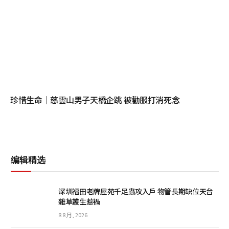
珍惜生命│慈雲山男子天橋企跳 被勸服打消死念
编辑精选
深圳福田老牌屋苑千足蟲攻入戶 物管長期缺位天台
雜草叢生惹禍
8 8 月, 2026