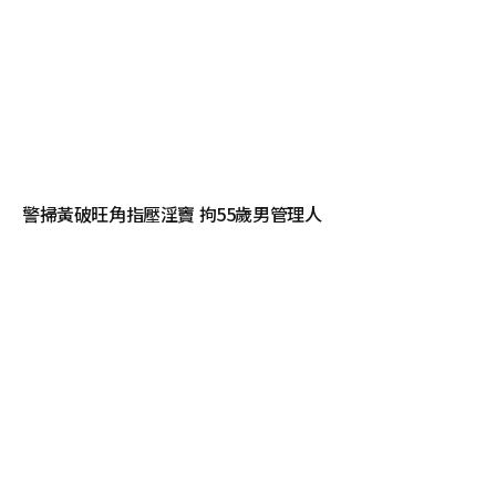
警掃黃破旺角指壓淫竇 拘55歲男管理人