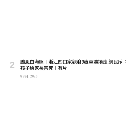
颱風白海豚︱浙江四口家觀浪9歲童遭捲走 網民斥：
孩子給家長害死︱有片
8 8 月, 2026