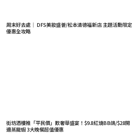
周末好去處｜ DFS美妝盛薈/松本清德福新店 主題活動限定
優惠全攻略
街坊酒樓推「平民價」歎奢華盛宴！$9.8紅燒BB鴿/$28開
邊蒸龍蝦 3大晚餐超值優惠