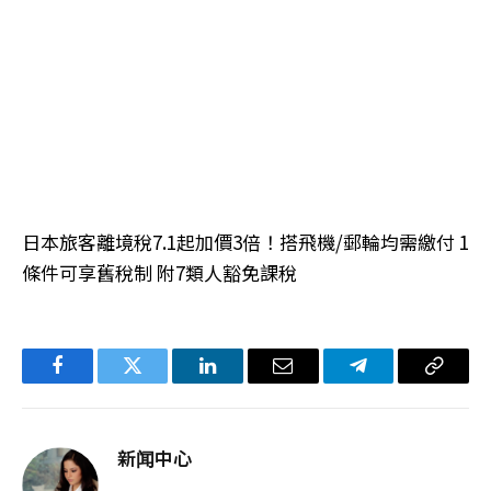
日本旅客離境稅7.1起加價3倍！搭飛機/郵輪均需繳付 1
條件可享舊稅制 附7類人豁免課稅
Facebook
Twitter
LinkedIn
电
Telegram
复
子
制
邮
链
新闻中心
件
接