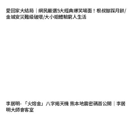
愛回家大結局｜網民嚴選5大經典爆笑場面！根叔腳踩月餅/
金城安災難級破壞/大小姐體驗窮人生活
李居明- 「火熔金」八字揭天機 熊本地震密碼首公開｜李居
明大師會客室