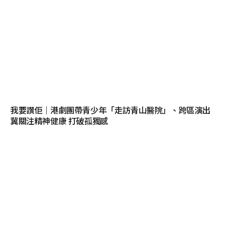
我要讚佢｜港劇團帶青少年「走訪青山醫院」、跨區演出
冀關注精神健康 打破孤獨感