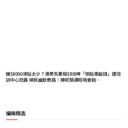
嫌$8000津貼太少？港男失業報ERB呻「倒貼車飯錢」遭培
訓中心怒轟 網民幽默教路：揀呢類課程唔會蝕…
编辑精选