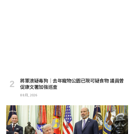
將軍澳疑毒狗│去年寵物公園已現可疑食物 議員曾
促康文署加強巡查
8 8 月, 2026