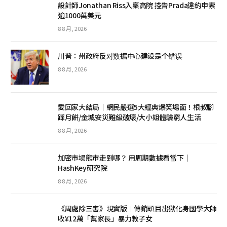
設計師Jonathan Riss入稟高院 控告Prada違約申索
逾1000萬美元
8 8 月, 2026
川普：州政府反对数据中心建设是个错误
8 8 月, 2026
愛回家大結局｜網民嚴選5大經典爆笑場面！根叔腳
踩月餅/金城安災難級破壞/大小姐體驗窮人生活
8 8 月, 2026
加密市場熊市走到哪？ 用周期數據看當下｜
HashKey研究院
8 8 月, 2026
《周處除三害》現實版︱傳銷頭目出獄化身國學大師
收¥12萬「幫家長」暴力教子女