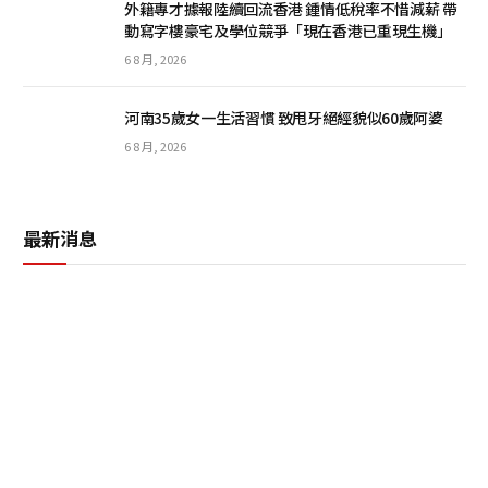
外籍專才據報陸續回流香港 鍾情低稅率不惜減薪 帶
動寫字樓豪宅及學位競爭「現在香港已重現生機」
6 8 月, 2026
河南35歲女一生活習慣 致甩牙絕經貌似60歲阿婆
6 8 月, 2026
最新消息