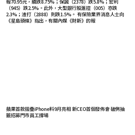
報70.95元，續跌8.75%；保誠（2378）跌5.8%；宏利
（945）跌2.5%。此外，大型銀行股滙控（005）亦跌
2.3%；渣打（2888）則跌1.5%。 有保險業界消息人士向
《星島頭條》指出，有關內媒《財新》的報
蘋果首款摺疊iPhone料9月亮相 新CEO首個發佈會 破例抽
籤招募門市員工撐場