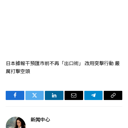
日本據報干預匯市前不再「出口術」 改用突擊行動 嚴
厲打擊空頭
Facebook
Twitter
LinkedIn
电
Telegram
复
子
制
邮
链
新闻中心
件
接