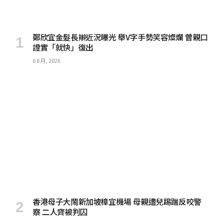
鄭欣宜金髮長辮近況曝光 舉V字手勢笑容燦爛 曾親口
證實「就快」復出
6 8 月, 2026
香港母子大鬧新加坡樟宜機場 母親遭兒踢踹反咬警
察 二人齊被判囚