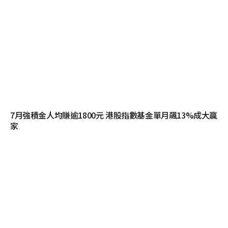
7月強積金人均賺逾1800元 港股指數基金單月飆13%成大贏
家