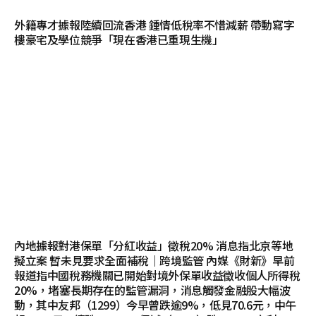
外籍專才據報陸續回流香港 鍾情低稅率不惜減薪 帶動寫字
樓豪宅及學位競爭「現在香港已重現生機」
內地據報對港保單「分紅收益」徵稅20% 消息指北京等地
擬立案 暫未見要求全面補稅｜跨境監管 內媒《財新》早前
報道指中國稅務機關已開始對境外保單收益徵收個人所得稅
20%，堵塞長期存在的監管漏洞，消息觸發金融股大幅波
動，其中友邦（1299）今早曾跌逾9%，低見70.6元，中午