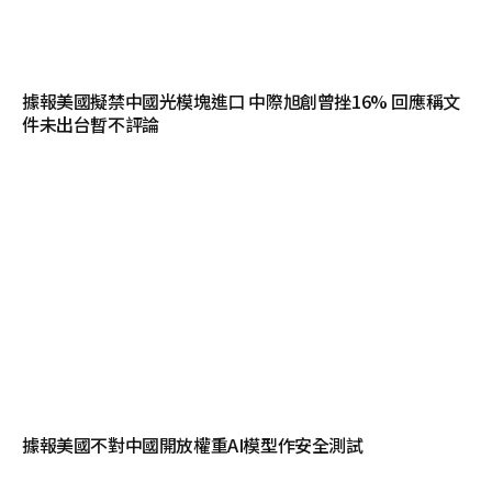
據報美國擬禁中國光模塊進口 中際旭創曾挫16% 回應稱文
件未出台暫不評論
據報美國不對中國開放權重AI模型作安全測試