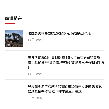
编辑精选
法国野火损失或达150亿欧元 保险缺口浮现
6 8 月, 2026
美食博覽2026｜8.13開鑼！5大主題區必買筍貨攻
略：$1鮑魚/芫荽燒賣/辛辣麵/波堤冬甩 千層撻買1送
1
6 8 月, 2026
貝沙灣全港首採創科保養節省10億元大維修 數據化
監測及精準打理 推「樓宇醫生」模式
6 8 月, 2026