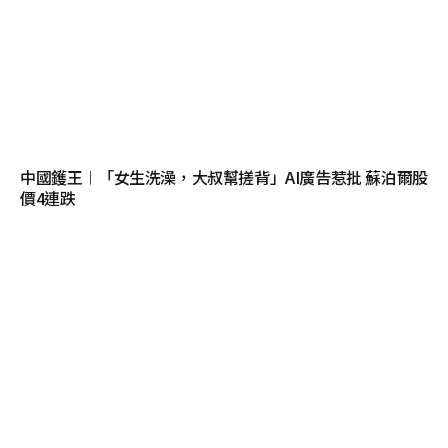
中國鑊王︱「女生洗澡，大叔幫搓背」AI廣告惹批 蘇泊爾股
價4連跌