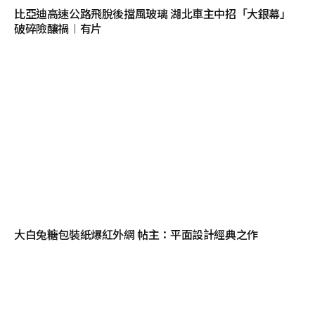
比亞迪高速公路飛脫後擋風玻璃 湖北車主中招「大銀幕」
破碎險釀禍︱有片
大白兔糖包裝紙爆紅外網 帖主：平面設計經典之作