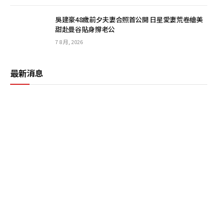
吳建豪48歲前夕夫妻合照首公開 日星愛妻荒卷繪美
甜赴曼谷貼身撐老公
7 8 月, 2026
最新消息