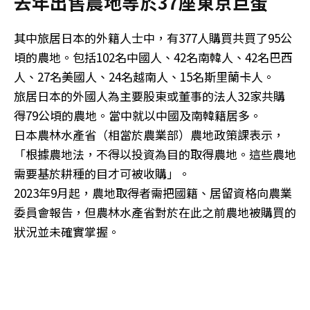
去年出售農地等於37座東京巨蛋
其中旅居日本的外籍人士中，有377人購買共買了95公
頃的農地。包括102名中國人、42名南韓人、42名巴西
人、27名美國人、24名越南人、15名斯里蘭卡人。
旅居日本的外國人為主要股東或董事的法人32家共購
得79公頃的農地。當中就以中國及南韓籍居多。
日本農林水產省（相當於農業部）農地政策課表示，
「根據農地法，不得以投資為目的取得農地。這些農地
需要基於耕種的目才可被收購」。
2023年9月起，農地取得者需把國籍、居留資格向農業
委員會報告，但農林水產省對於在此之前農地被購買的
狀況並未確實掌握。