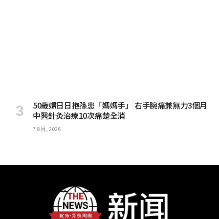
50歲婦日日抱孫患「媽媽手」 右手腕痛兼無力3個月
中醫針灸治療10次痛楚全消
7 8 月, 2026