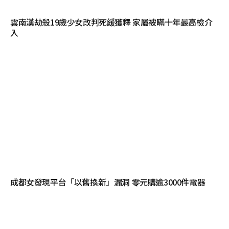
雲南漢劫殺19歲少女改判死緩獲釋 家屬被瞞十年最高檢介
入
成都女發現平台「以舊換新」漏洞 零元購逾3000件電器