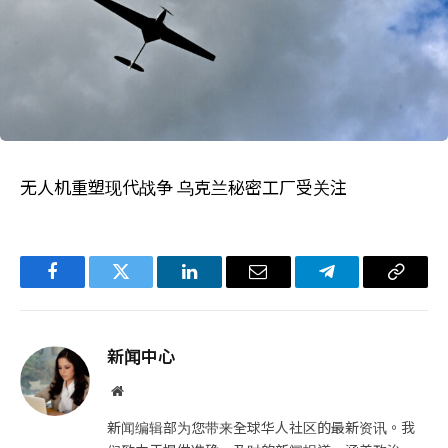
无人机重塑现代战争 乌克兰秘密工厂受关注
Facebook
Twitter
LinkedIn
电
Telegram
复
子
制
邮
链
新闻中心
件
接
网
站
新闻编辑部为您带来全球华人社区的最新资讯。我