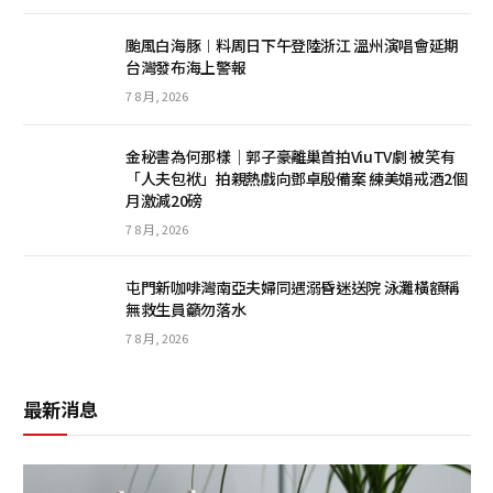
颱風白海豚︱料周日下午登陸浙江 溫州演唱會延期
台灣發布海上警報
7 8 月, 2026
金秘書為何那樣｜郭子豪離巢首拍ViuTV劇 被笑有
「人夫包袱」拍親熱戲向鄧卓殷備案 練美娟戒酒2個
月激減20磅
7 8 月, 2026
屯門新咖啡灣南亞夫婦同遇溺昏迷送院 泳灘橫額稱
無救生員籲勿落水
7 8 月, 2026
最新消息