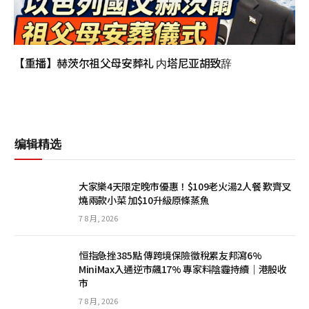
【重播】赫茨尔祖父母安葬礼 内塔尼亚胡致辞
编辑精选
大家樂4天限定晚市優惠！$109老火湯2人餐 歎齊叉
燒兩款小菜 加$10升級原條蒸魚
7 8 月, 2026
恒指急挫385點 傳跨境保險徵稅累友邦瀉6%
MiniMax入通逆市飆17% 專家料陰霾持續｜港股收
市
7 8 月, 2026