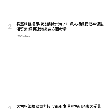
長輩稱租樓即掉錢落鹹水海？年輕人拒做樓奴寧保生
活質素 網民建議從這方面考量…
7 8 月, 2026
太古指繼續處置非核心資產 本港零售組合未太受北