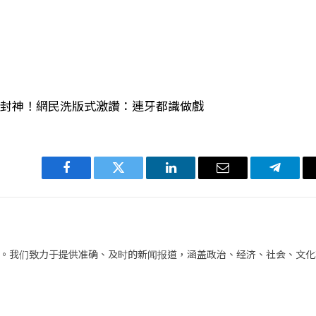
技封神！網民洗版式激讚：連牙都識做戲
Facebook
Twitter
LinkedIn
电
Telegra
子
邮
件
。我们致力于提供准确、及时的新闻报道，涵盖政治、经济、社会、文化