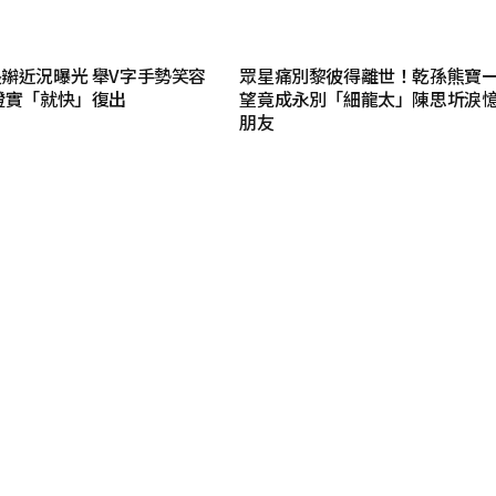
辮近況曝光 舉V字手勢笑容
眾星痛別黎彼得離世！乾孫熊寶
證實「就快」復出
望竟成永別「細龍太」陳思圻淚
朋友