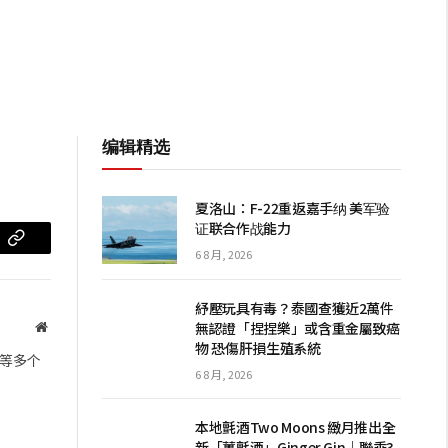
编辑精选
夏洛山：F-22重返嘉手纳 美军验
证联合作战能力
m
复
6 8 月, 2026
制
紓壓玩具有毒？泰國查獲近2萬件
链
無認證「捏捏樂」或含重金屬致癌
网
物 恐傷肝損生殖系統
站
接
等多个
6 8 月, 2026
本地氈酒Two Moons 緻月推出全
新「薑氈酒」Ginger Gin｜聯乘3