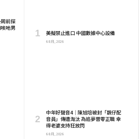
一周前探
憶唉吔男
美擬禁止進口 中國數據中心設備
6 8 月, 2026
中年好聲音4｜陳旭培被封「靚仔配
音員」傳遭淘汰 為追夢曾零正職 幸
得老婆支持狂放閃
6 8 月, 2026