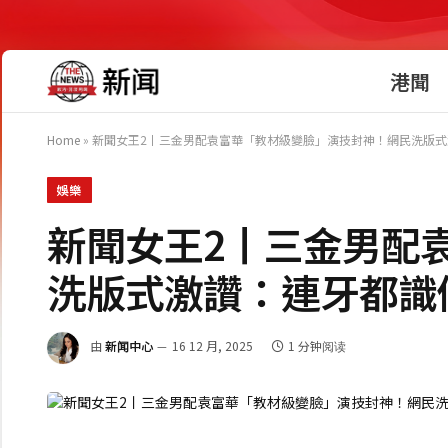
港聞
Home
»
新聞女王2丨三金男配袁富華「教材級變臉」演技封神！網民洗版
娛樂
新聞女王2丨三金男配
洗版式激讚：連牙都識
由
新闻中心
16 12 月, 2025
1 分钟阅读