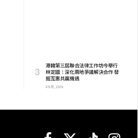
港韓第三屆聯合法律工作坊今舉行
林定國：深化兩地爭議解決合作 發
掘互惠共贏機遇
6 8 月, 2026