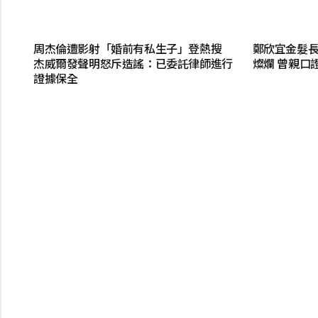
周杰倫遭影射「婚前有私生子」登熱搜
鄭欣宜金髮長
杰威爾發聲明怒斥造謠：已委託律師進行
燦爛 曾親口
證據保全