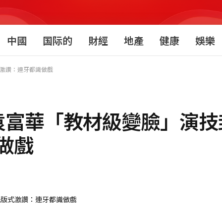
中國
国际的
財經
地產
健康
娛樂
式激讚：連牙都識做戲
袁富華「教材級變臉」演技
做戲