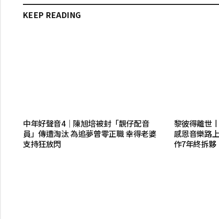
KEEP READING
中年好聲音4｜陳旭培被封「靚仔配音
黎彼得離世
員」傳遭淘汰 為追夢曾零正職 幸得老婆
感恩音樂路上
支持狂放閃
作7年終拆夥