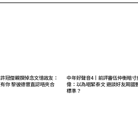
丨許冠傑親撰悼念文憶故友：
中年好聲音4丨前評審伍仲衡暗寸
有你 黎彼德曾直認唔夾合
偉：以為唱緊泰文 避談好友周國
標準？