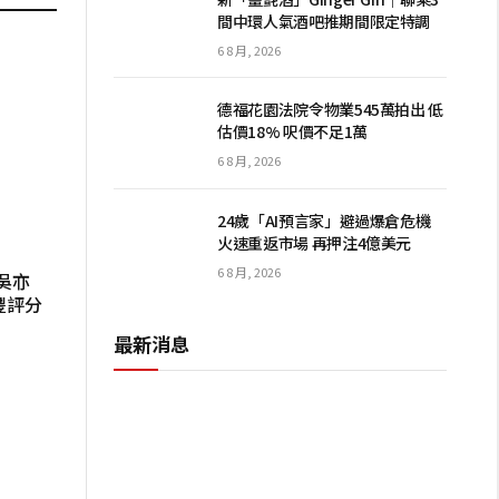
間中環人氣酒吧推期間限定特調
6 8 月, 2026
德福花園法院令物業545萬拍出 低
估價18% 呎價不足1萬
6 8 月, 2026
24歲「AI預言家」避過爆倉危機
火速重返市場 再押注4億美元
6 8 月, 2026
吳亦
豐評分
最新消息