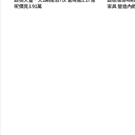
呎價見3.91萬
家具 營造內