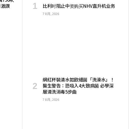
月激讚
比利时阻止中资购买NHV直升机业务
7 8 月, 2026
網紅杯裝清水如飲細菌「洗澡水」！
醫生警告：恐吸入4大致病菌 必學深
層清洗消毒5步曲
7 8 月, 2026