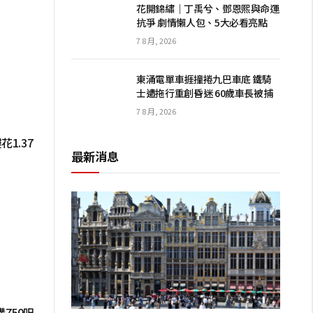
花開錦繡｜丁禹兮、鄧恩熙與命運
抗爭 劇情懶人包、5大必看亮點
7 8 月, 2026
東涌電單車捱撞捲九巴車底 鐵騎
士遭拖行重創昏迷 60歲車長被捕
7 8 月, 2026
1.37
最新消息
750呎