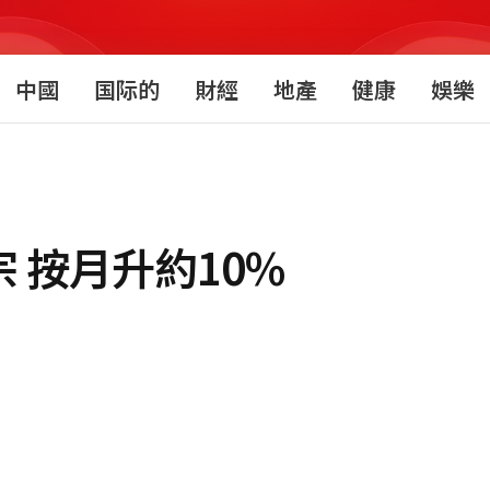
中國
国际的
財經
地產
健康
娛樂
 按月升約10%