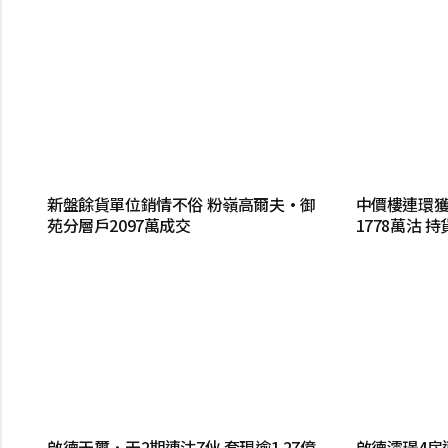
新盤餘貨單位銷情不俗 粉嶺高爾夫·御
中價樓連環獲
苑分層戶2097萬成交
1778萬沽 
啟德天璽．天2期連沽7伙 套現逾1.27億
啟德澐璟4房