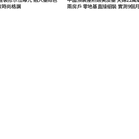
斂時尚格調
兩房戶 零地基直接組裝 實測9個