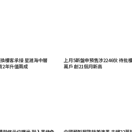
換樓客承接 星漣海中層
上月5新盤申預售涉2246伙 待批樓花
持貨2年升值兩成
萬戶 創21個月新高
連裝修示位曝光 融入墨綠色
中國預製屋熱銷美澳墨 夫婦22萬購