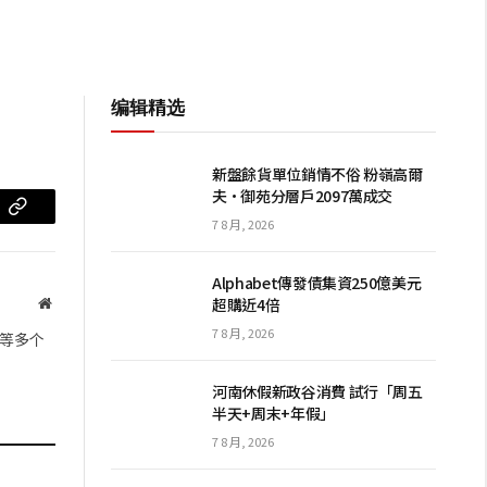
编辑精选
新盤餘貨單位銷情不俗 粉嶺高爾
夫·御苑分層戶2097萬成交
m
复
7 8 月, 2026
制
Alphabet傳發債集資250億美元
链
超購近4倍
网
站
接
7 8 月, 2026
等多个
河南休假新政谷消費 試行「周五
半天+周末+年假」
7 8 月, 2026