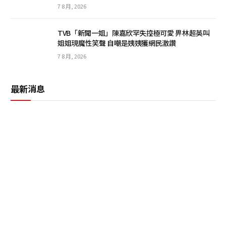
7 8 月, 2026
TVB「新聞一姐」陳嘉欣罕失控極可愛 畀林超英叫
姐姐現魔性笑聲 自嘲是姨姨獲網民激讚
7 8 月, 2026
最新消息