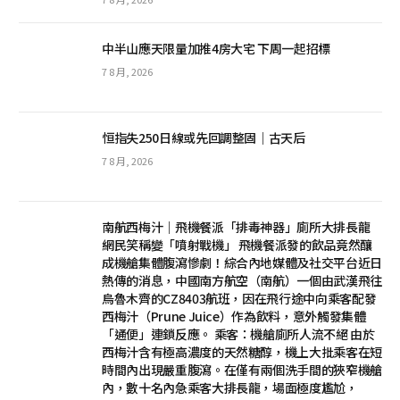
中半山應天限量加推4房大宅 下周一起招標
7 8 月, 2026
恒指失250日線或先回調整固｜古天后
7 8 月, 2026
南航西梅汁｜飛機餐派「排毒神器」廁所大排長龍
網民笑稱變「噴射戰機」 飛機餐派發的飲品竟然釀
成機艙集體腹瀉慘劇！綜合內地媒體及社交平台近日
熱傳的消息，中國南方航空（南航）一個由武漢飛往
烏魯木齊的CZ8403航班，因在飛行途中向乘客配發
西梅汁（Prune Juice）作為飲料，意外觸發集體
「通便」連鎖反應。 乘客：機艙廁所人流不絕 由於
西梅汁含有極高濃度的天然糖醇，機上大批乘客在短
時間內出現嚴重腹瀉。在僅有兩個洗手間的狹窄機艙
內，數十名內急乘客大排長龍，場面極度尷尬，