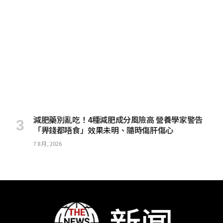
減肥藥別亂吃！4種減肥成分風險高 營養學家警告
「畀錢都唔食」效果未明、隨時傷肝傷心
7 8 月, 2026