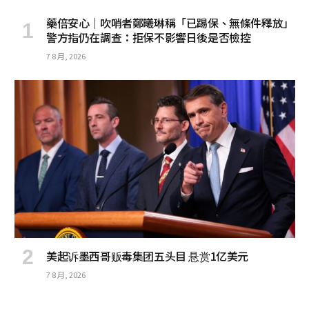
藥倍安心｜吹哨者鄭曦琳稱「已踢保、無條件釋放」
警方指仍在調查：拒保不影響日後是否檢控
7 8 月, 2026
美起诉墨西哥贩毒集团五头目 悬赏1亿美元
7 8 月, 2026