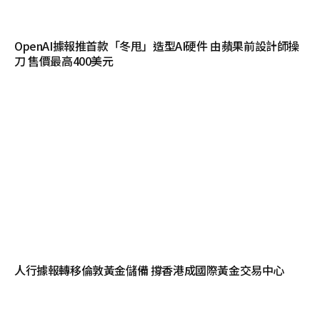
OpenAI據報推首款「冬甩」造型AI硬件 由蘋果前設計師操
刀 售價最高400美元
人行據報轉移倫敦黃金儲備 撐香港成國際黃金交易中心