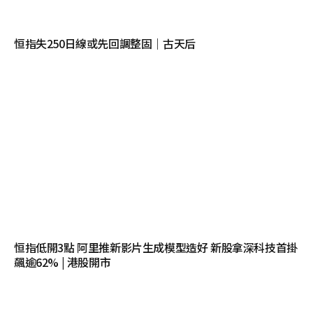
恒指失250日線或先回調整固｜古天后
恒指低開3點 阿里推新影片生成模型造好 新股拿深科技首掛
飆逾62% | 港股開市