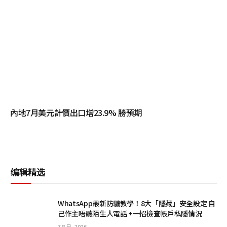
內地7月美元計價出口增23.9% 勝預期
编辑精选
WhatsApp最新防騙教學！8大「隱藏」安全設定 自
己作主唔聽陌生人電話 +一招檢查帳戶私隱情況
7 8 月, 2026