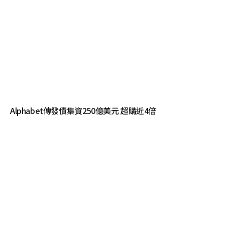
Alphabet傳發債集資250億美元 超購近4倍