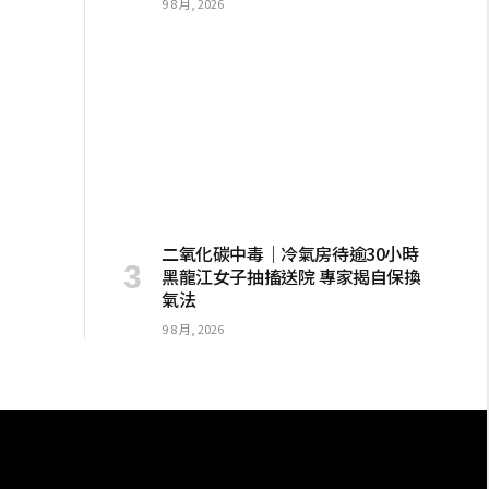
9 8 月, 2026
二氧化碳中毒｜冷氣房待逾30小時
黑龍江女子抽搐送院 專家揭自保換
氣法
9 8 月, 2026