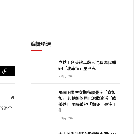
编辑精选
立秋︱各茶飲品牌大混戰 網民購
¥4「瑞幸價」星巴克
m
复
9 8 月, 2026
制
馬國明恨生女期待聽疊字「食飯
链
飯」 郭柏妍修眉化濃妝演活「綠
网
茶婊」 陳曉華拒「翻兜」專注工
站
接
等多个
作
9 8 月, 2026
太古城海棠閣冷氣機着火 至少11