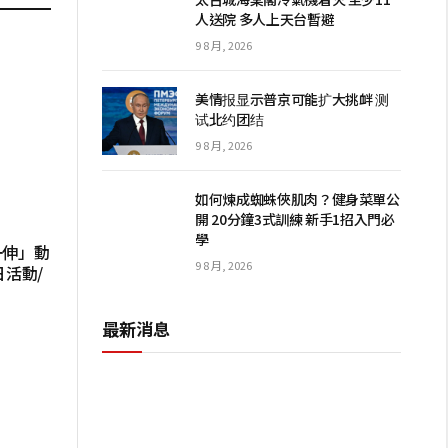
人送院 多人上天台暫避
9 8 月, 2026
美情报显示普京可能扩大挑衅 测
试北约团结
9 8 月, 2026
如何煉成蜘蛛俠肌肉？健身菜單公
開 20分鐘3式訓練 新手1招入門必
學
一伸」動
9 8 月, 2026
活動/
最新消息