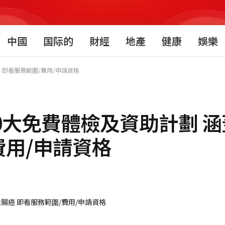
中國
国际的
財經
地產
健康
娛樂
 即看服務範圍/費用/申請資格
10大免費體檢及資助計劃 
費用/申請資格