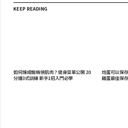
KEEP READING
如何煉成蜘蛛俠肌肉？健身菜單公開 20
烚蛋可以保存
分鐘3式訓練 新手1招入門必學
雞蛋最佳保存