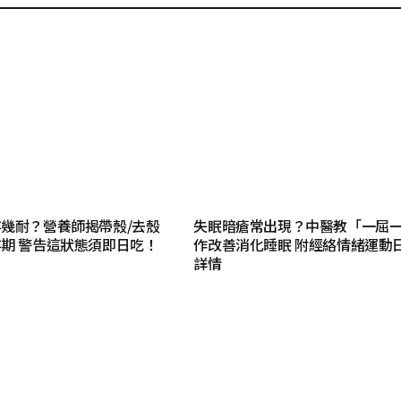
幾耐？營養師揭帶殼/去殼
失眠暗瘡常出現？中醫教「一屈
期 警告這狀態須即日吃！
作改善消化睡眠 附經絡情緒運動日
詳情