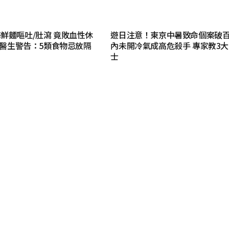
鮮麵嘔吐/肚瀉 竟敗血性休
遊日注意！東京中暑致命個案破百
腎 醫生警告：5類食物忌放隔
內未開冷氣成高危殺手 專家教3
士