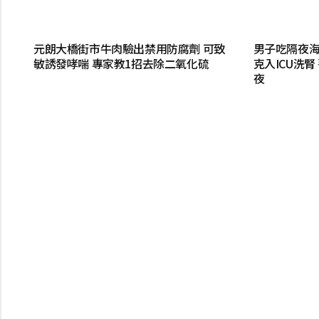
元朗大橋街市牛肉驗出禁用防腐劑 可致
男子吃隔夜海
敏誘發哮喘 專家教1招去除二氧化硫
克入ICU洗
夜