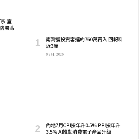
宗 室
大防暑貼
南灣獲投資客連約760萬買入 回報料
近3厘
9 8 月, 2026
內地7月CPI按年升0.5% PPI按年升
3.5% AI推動消費電子產品升級