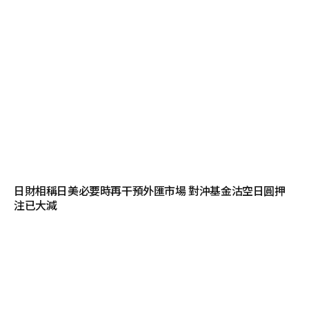
日財相稱日美必要時再干預外匯市場 對沖基金沽空日圓押
注已大減