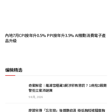
內地7月CPI按年升0.5% PPI按年升3.5% AI推動消費電子產
品升級
编辑精选
奇案解密︱羅湖雪櫃藏3屍涉邪教懲罰？ 1病歿2餓斃
警拒立案添謎團
9 8 月, 2026
廖碧兒傳「忘年戀」後嬌艷欲滴 極低胸短裙騷豐胸