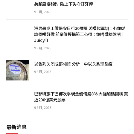
美腿風姿綽約 險上下失守好牙煙
9 8 月, 2026
港男暑期工做保安日行30層樓 苦嘆似軍訓：冇你哋
諗得咁好做 前輩傳授搵筍工心得：你唔識揀盤啫｜
Juicy叮
9 8 月, 2026
以色列关闭成都领馆 分析：中以关系现裂痕
9 8 月, 2026
巴菲特旗下巴郡次季現金儲備減8% 大幅加碼回購 買
近200億美元股票
9 8 月, 2026
最新消息