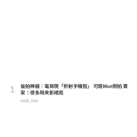
偷拍神器︱電商現「折射手機殼」 可熄Mon側拍 賣
家：很多用來影裙底
9 8 月, 2026