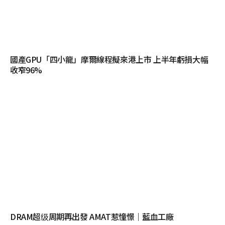
國產GPU「四小龍」摩爾線程擬來港上市 上半年虧損大幅
收窄96%
DRAM超级周期再出發 AMAT惹憧憬｜藍血工廠