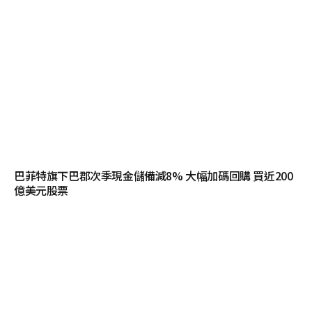
巴菲特旗下巴郡次季現金儲備減8% 大幅加碼回購 買近200
億美元股票