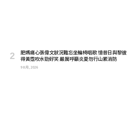
肥媽痛心張偉文狀況難忘坐輪椅唱歌 憶昔日與黎彼
得黃霑吹水勁好笑 嚴厲呼籲炎夏勿行山累消防
9 8 月, 2026