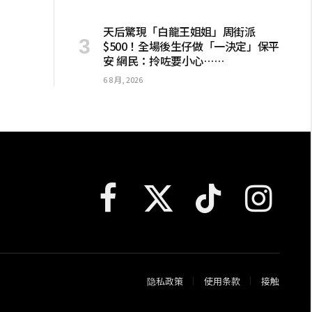
天后驚現「白龍王姐姐」周街派
$500！全場後生仔做「一決定」保平
安 網民：拎咗要小心……
6 8 月, 2026
Facebook
X
TikTok
Instagram
(Twitter)
隐私政策
使用条款
接触