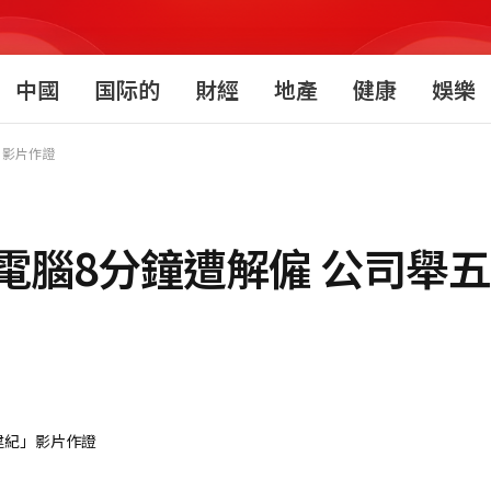
中國
国际的
財經
地產
健康
娛樂
」影片作證
電腦8分鐘遭解僱 公司舉