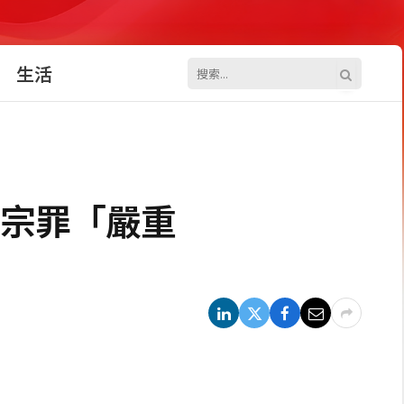
生活
五宗罪「嚴重