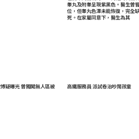
睾丸及附睾呈現紫黑色。醫生曾
位，但睾丸色澤未能恢復，完全
死。在家屬同意下，醫生為其
博疑曝光 曾獨闖無人區被
高鐵服務員 派試卷治吵鬧孩童