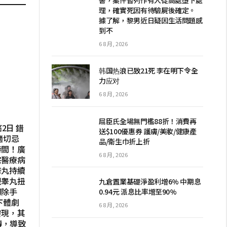
理，確實死因有待驗屍後確定。
據了解，黎男近日疑因生活問題感
到不
6 8 月, 2026
韩国热浪已致21死 李在明下令全
力应对
6 8 月, 2026
屈臣氏全場無門檻88折！消費再
2日 錯
送$100優惠券 護膚/美妝/健康產
適切忌
品/衛生巾折上折
時間！廣
6 8 月, 2026
宗醫療病
睾丸持續
現睾丸扭
九倉置業基礎淨盈利增6% 中期息
切除手
0.94元 派息比率增至90%
下體劇
6 8 月, 2026
發現，其
轉，導致