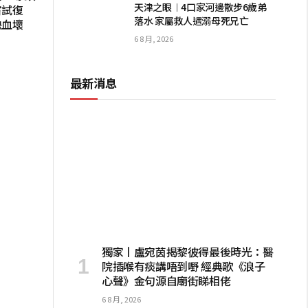
天津之眼︱4口家河邊散步6歲弟
嘗試復
落水 家屬救人遇溺母死兄亡
缺血壞
6 8 月, 2026
最新消息
獨家丨盧宛茵揭黎彼得最後時光：醫
院插喉有痰講唔到嘢 經典歌《浪子
心聲》金句源自廟街睇相佬
6 8 月, 2026