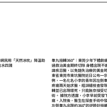
︱網民用「天然冰枕」降溫助
睾丸扭轉360°︱東莞少年下體劇痛
臭水四濺
過救治黃金期終切除 身體出現不
諱疾忌醫，以免錯失治療的黃金
東省東莞市東坑醫院近日公布一
例，一名化名小李的青年因左側
疼痛兩天始求醫，經詳細檢查發
轉並已出現壞死，只能無奈接受
術。 據院方透露，小李早前突發
痛。入院後，醫生在探查手術中
左側睾丸出現約360°的逆時針扭