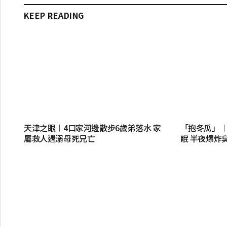
KEEP READING
天津之眼︱4口家河邊散步6歲弟落水 家
「抱冬瓜」
屬救人遇溺母死兄亡
眠 半夜爆炸