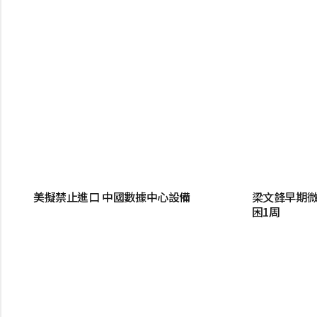
美擬禁止進口 中國數據中心設備
梁文鋒早期微
困1周