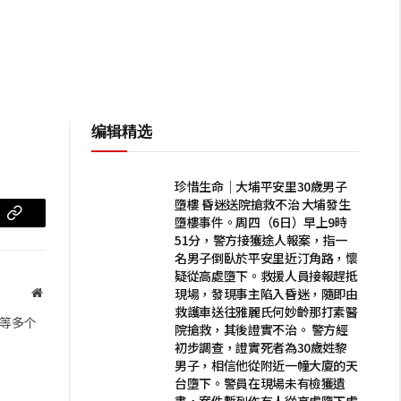
编辑精选
珍惜生命｜大埔平安里30歲男子
墮樓 昏迷送院搶救不治 大埔發生
墮樓事件。周四（6日）早上9時
m
复
51分，警方接獲途人報案，指一
制
名男子倒臥於平安里近汀角路，懷
疑從高處墮下。救援人員接報趕抵
链
現場，發現事主陷入昏迷，隨即由
网
救護車送往雅麗氏何妙齡那打素醫
站
接
等多个
院搶救，其後證實不治。 警方經
初步調查，證實死者為30歲姓黎
男子，相信他從附近一幢大廈的天
台墮下。警員在現場未有檢獲遺
書，案件暫列作有人從高處墮下處