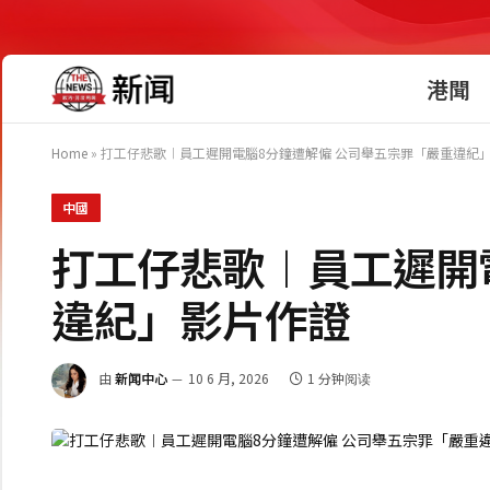
港聞
Home
»
打工仔悲歌︱員工遲開電腦8分鐘遭解僱 公司舉五宗罪「嚴重違紀
中國
打工仔悲歌︱員工遲開
違紀」影片作證
由
新闻中心
10 6 月, 2026
1 分钟阅读