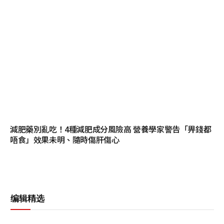
減肥藥別亂吃！4種減肥成分風險高 營養學家警告「畀錢都
唔食」效果未明、隨時傷肝傷心
编辑精选