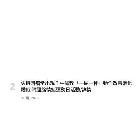
失眠暗瘡常出現？中醫教「一屈一伸」動作改善消化
睡眠 附經絡情緒運動日活動/詳情
9 8 月, 2026