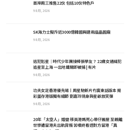
首岸周三推售22伙 包括10伙特色戶
9 8 月, 2026
SK海力士擬斥近3000億韓國興建兩座晶圓廠
9 8 月, 2026
逃犯剋星｜時代少年團接棒張學友？ 22歲女通緝犯
追星至上海 一出地鐵閘即被捕 | 有片
9 8 月, 2026
功夫女足香港優先場丨周星馳新片冇廣東話版本 揭
彩蛋存港版獨有細節 劉嘉玲現身與星爺放笑彈
9 8 月, 2026
20年「太空人」婚變 移英港媽死心帶仔搬屋 至親離
世慘遭留港夫出軌背叛 苦嘆終看透對方留港「真