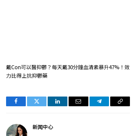
戴Con可以醫抑鬱？每天戴30分鐘血清素暴升47%！效
力比得上抗抑鬱藥
Facebook
Twitter
LinkedIn
电
Telegram
复
子
制
邮
链
新闻中心
件
接