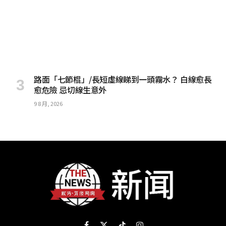
路面「七節棍」/長短虛線睇到一頭霧水？ 白線愈長
愈危險 忌切線生意外
9 8 月, 2026