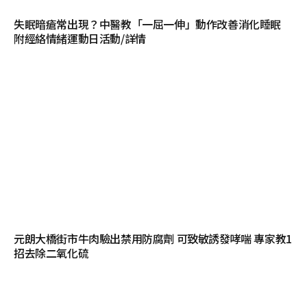
失眠暗瘡常出現？中醫教「一屈一伸」動作改善消化睡眠
附經絡情緒運動日活動/詳情
元朗大橋街市牛肉驗出禁用防腐劑 可致敏誘發哮喘 專家教1
招去除二氧化硫