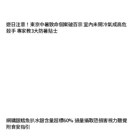
遊日注意！東京中暑致命個案破百宗 室內未開冷氣成高危
殺手 專家教3大防暑貼士
網購銀鱈魚扒水銀含量超標60% 過量攝取恐損害視力聽覺
附食安指引