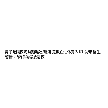
男子吃隔夜海鮮麵嘔吐/肚瀉 竟敗血性休克入ICU洗腎 醫生
警告：5類食物忌放隔夜