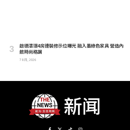
啟德澐璟4房連裝修示位曝光 融入墨綠色家具 營造內
斂時尚格調
7 8 月, 2026