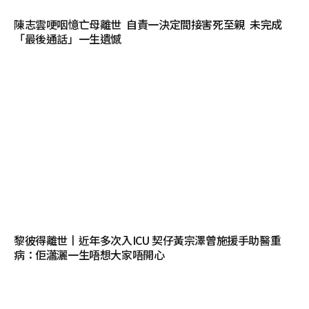
陳志雲哽咽憶亡母離世 自責一決定間接害死至親 未完成
「最後通話」一生遺憾
黎彼得離世丨近年多次入ICU 契仔黃宗澤曾施援手助醫重
病：佢瀟灑一生唔想大家唔開心