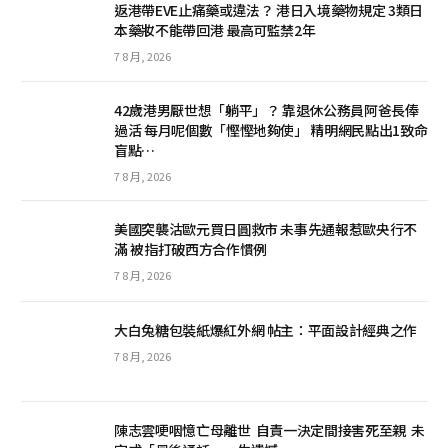
返港帶EVE止痛藥或違法？ 港日入境藥物規定 3類日
本藥妝不能帶回港 最高可監禁2年
7 8 月, 2026
42歲港男厭世想「躺平」？ 靠退休公務員阿爸長俸
過活 每月呢個數「慳慳地夠使」 精明網民點出1致命
盲點…
7 8 月, 2026
美國突襲沽歐元買日圓救市 未事先通報惹歐央行不
滿 被指打破西方合作慣例
7 8 月, 2026
大白兔糖包裝紙爆紅外網 帖主：平面設計經典之作
7 8 月, 2026
陳志雲哽咽憶亡母離世 自責一決定間接害死至親 未