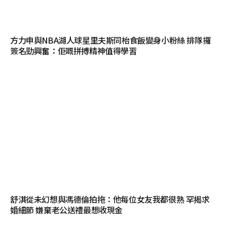
方力申與NBA湖人球星里夫斯同枱食飯變身小粉絲 排隊攞
簽名勁興奮：佢嘅拼搏精神值得學習
舒淇從未幻想與馮德倫拍拖：他每位女友我都很熟 罕揭求
婚細節 嫌棄老公送禮最想收現金