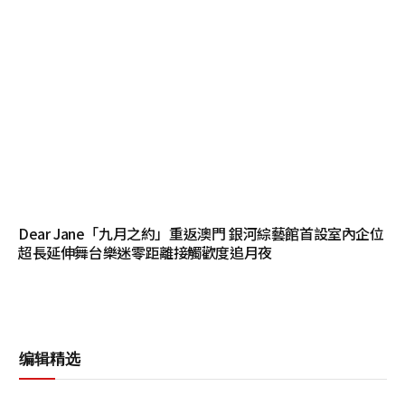
Dear Jane「九月之約」重返澳門 銀河綜藝館首設室內企位
超長延伸舞台樂迷零距離接觸歡度追月夜
编辑精选