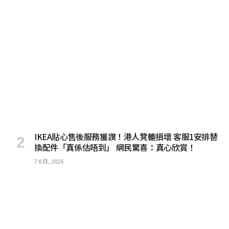
IKEA貼心售後服務獲讚！港人凳轆損壞 客服1安排替
換配件「真係估唔到」 網民驚喜：真心欣賞！
7 8 月, 2026