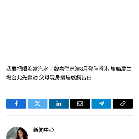
我要把眼淚當汽水丨魏嘉瑩巡演8月登陸香港 旗艦慶生
場台北先轟動 父母現身撐場感觸告白
Facebook
Twitter
LinkedIn
电
Telegram
复
子
制
邮
链
新闻中心
件
接