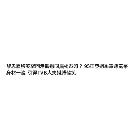
黎思嘉移英罕回港靚過同屆楊恭如？ 95年亞姐季軍嫁富豪
身材一流 引得TVB人夫搭膊傻笑