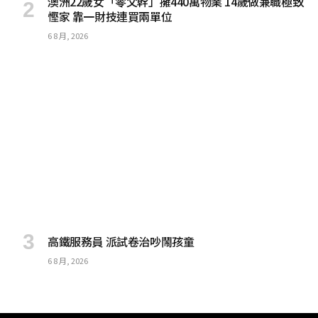
澳洲22歲女「零父幹」擁440萬物業 14歲做兼職極致
慳家 靠一財技連買兩單位
6 8 月, 2026
高鐵服務員 派試卷治吵鬧孩童
6 8 月, 2026