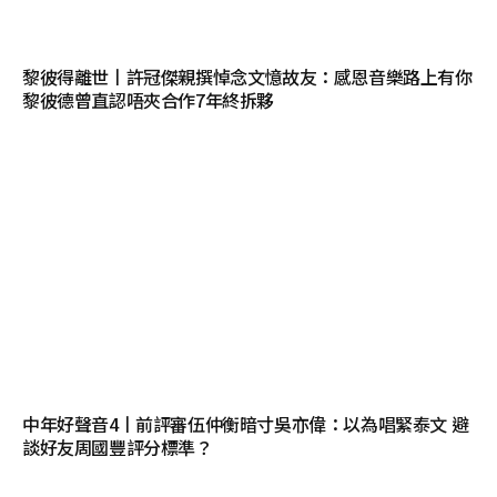
黎彼得離世丨許冠傑親撰悼念文憶故友：感恩音樂路上有你
黎彼德曾直認唔夾合作7年終拆夥
中年好聲音4丨前評審伍仲衡暗寸吳亦偉：以為唱緊泰文 避
談好友周國豐評分標準？