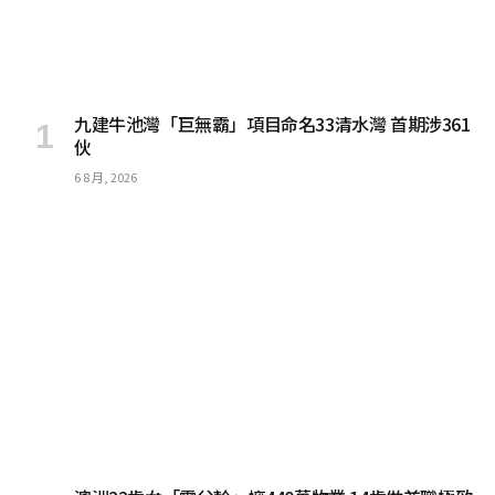
九建牛池灣「巨無霸」項目命名33清水灣 首期涉361
伙
6 8 月, 2026