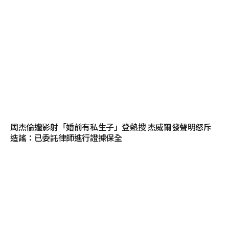
周杰倫遭影射「婚前有私生子」登熱搜 杰威爾發聲明怒斥
造謠：已委託律師進行證據保全