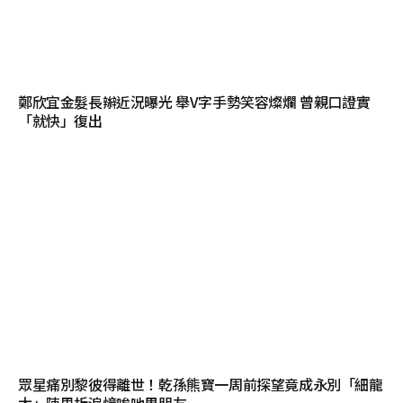
鄭欣宜金髮長辮近況曝光 舉V字手勢笑容燦爛 曾親口證實
「就快」復出
眾星痛別黎彼得離世！乾孫熊寶一周前探望竟成永別「細龍
太」陳思圻淚憶唉吔男朋友