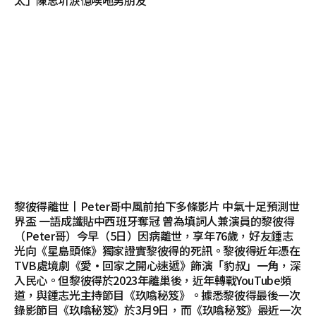
黎彼得離世丨Peter哥中風前拍下多條影片 中氣十足預測世
界盃 一語成讖貼中西班牙奪冠 曾為填詞人兼演員的黎彼得
（Peter哥）今早（5日）因病離世，享年76歲，好友鍾志
光向《星島頭條》獨家證實黎彼得的死訊。黎彼得近年憑在
TVB處境劇《愛·回家之開心速遞》飾演「豹叔」一角，深
入民心。但黎彼得於2023年離巢後，近年轉戰YouTube頻
道，與鍾志光主持節目《玖噏秘笈》。據悉黎彼得最後一次
錄影節目《玖噏秘笈》於3月9日，而《玖噏秘笈》最近一次