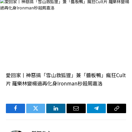
愛回家丨神惡搞「雪山救狐狸」兼「醬板鴨」瘋狂Cult
片 羅樂林變楊過再化身Ironman秒殺周嘉洛
Facebook
Twitter
LinkedIn
电
Telegram
复
子
制
邮
链