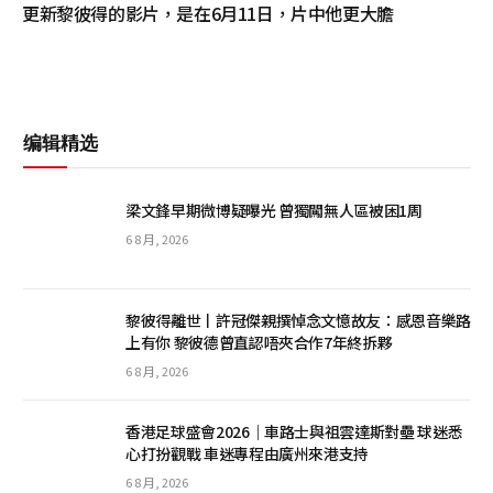
更新黎彼得的影片，是在6月11日，片中他更大膽
编辑精选
梁文鋒早期微博疑曝光 曾獨闖無人區被困1周
6 8 月, 2026
黎彼得離世丨許冠傑親撰悼念文憶故友：感恩音樂路
上有你 黎彼德曾直認唔夾合作7年終拆夥
6 8 月, 2026
香港足球盛會2026｜車路士與祖雲達斯對壘 球迷悉
心打扮觀戰 車迷專程由廣州來港支持
6 8 月, 2026