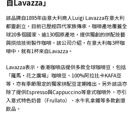
自Lavazza」
該品牌自1895年由意大利商人Luigi Lavazza在意大利
都靈創立，目前已歷經四代家族傳承，咖啡產地覆蓋全
球20多個國家、逾130個原產地，提供獨創的拼配技藝
與烘焙技術製作咖啡，該公司介紹，在意大利每3杯咖
啡中，就有1杯來自Lavazza。
Lavazza表示，香港咖啡店提供多款全球咖啡豆，包括
「羅馬・花之廣場」咖啡豆、100%阿拉比卡KAFA豆
等，亦有季節限定的獨家拼配豆定期推出。另外該店亦
除了提供Espresso與Cappuccino等意式咖啡外，亦引
入意式特色奶昔（Frullato）、水牛乳拿鐵等多款創意
飲品。