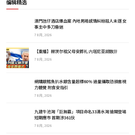
编辑精选
澳門氹仔酒店爆血案 內地男捲感情糾紛殺人未遂 女
事主中多刀昏迷
7 8 月, 2026
【重播】赫茨尔祖父母安葬礼 内塔尼亚胡致辞
7 8 月, 2026
網購銀鱈魚扒水銀含量超標60% 過量攝取恐損害視
力聽覺 附食安指引
7 8 月, 2026
九建牛池灣「巨無霸」項目命名33清水灣 搶閘登場
短期應市 首期涉361伙
7 8 月, 2026