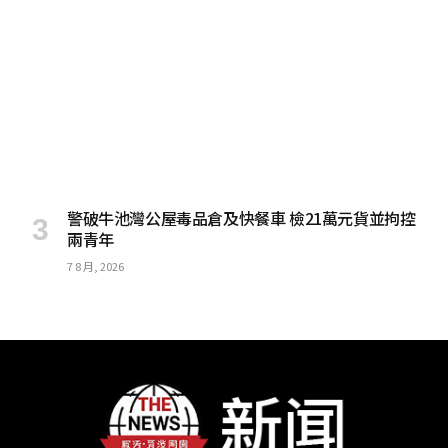
警破牛池灣公屋毒品倉及快餐車 檢21萬元貨並拘控
兩青年
7 8 月, 2026