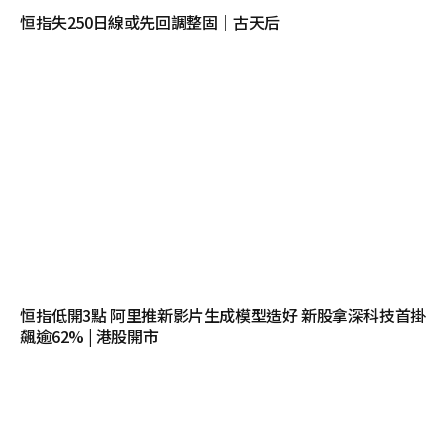
恒指失250日線或先回調整固｜古天后
恒指低開3點 阿里推新影片生成模型造好 新股拿深科技首掛
飆逾62% | 港股開市