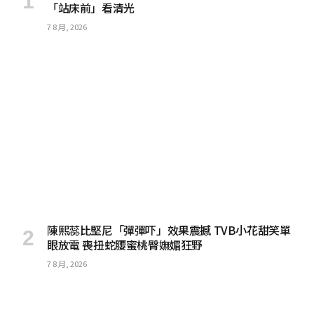
「站床前」看清光
7 8 月, 2026
陳熙蕊比堅尼「彈彈吓」效果震撼 TVB小花甜笑單
眼放電 喪扭蛇腰蜜桃臀嫵媚狂野
7 8 月, 2026