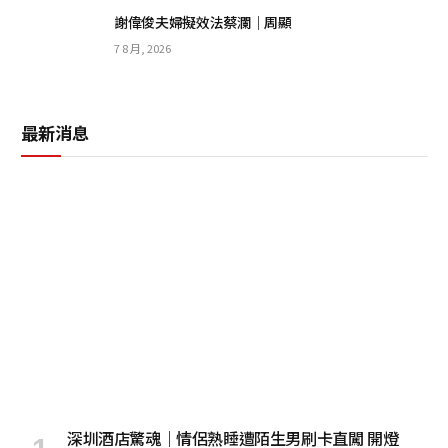
謝偉俊夫婦擬效法蔡瀾｜周顯
7 8 月, 2026
最新消息
深圳酒店驚魂｜情侶熟睡遭陌生男刷卡直闖 開燈