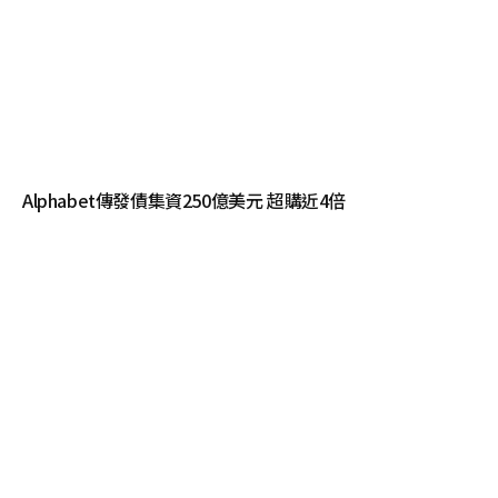
Alphabet傳發債集資250億美元 超購近4倍