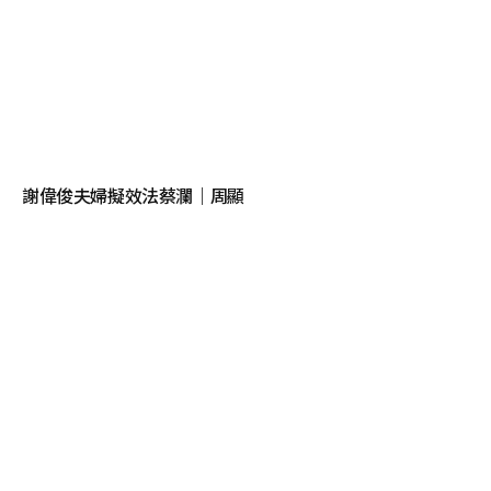
謝偉俊夫婦擬效法蔡瀾｜周顯