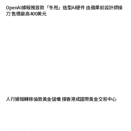
OpenAI據報推首款「冬甩」造型AI硬件 由蘋果前設計師操
刀 售價最高400美元
人行據報轉移倫敦黃金儲備 撐香港成國際黃金交易中心