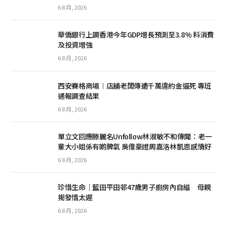
6 8 月, 2026
華僑銀行上調香港今年GDP增長預測至3.8% 料消費
及投資增強
6 8 月, 2026
西安賽格商場︱店舖老闆傳遭千萬違約金逼死 專班
通報調查結果
6 8 月, 2026
單立文回應滕麗名Unfollow林淑敏不和傳聞：老一
輩大小姐係有啲脾氣 吳偉豪證周嘉洛林凱恩感情好
6 8 月, 2026
珍惜生命｜藍田平田邨47歲男子廚房內自縊 母親
揭發惜太遲
6 8 月, 2026