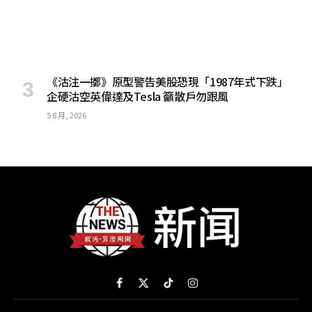
《沽注一擲》原型警告美股恐現「1987年式下跌」
企硬沽空英偉達及Tesla 籲散戶勿跟風
5 8 月, 2026
Facebook
X
TikTok
Instagram
(Twitter)