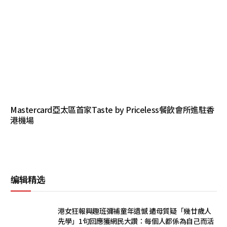
Mastercard亞太區首家Taste by Priceless餐飲會所進駐香
港機場
编辑精选
港女狂報興趣班彌補童年遺憾 遭母質疑「幾廿歲人
先學」1句回應獲網民大讚：每個人都係為自己而活