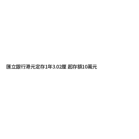
匯立銀行港元定存1年3.02厘 起存額10萬元