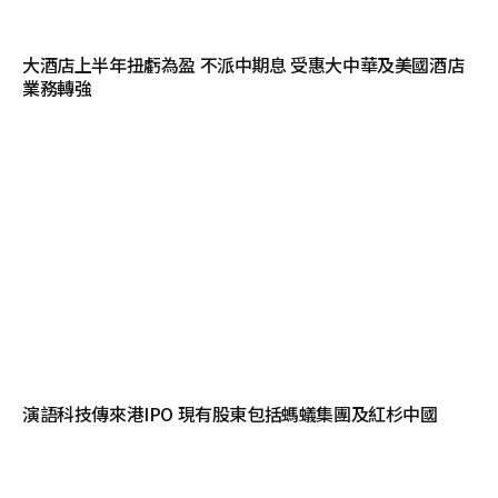
大酒店上半年扭虧為盈 不派中期息 受惠大中華及美國酒店
業務轉強
演語科技傳來港IPO 現有股東包括螞蟻集團及紅杉中國