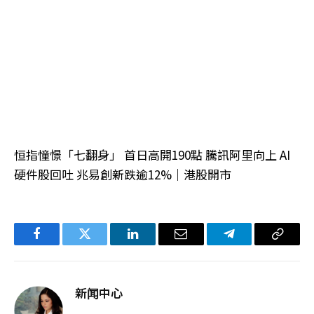
恒指憧憬「七翻身」 首日高開190點 騰訊阿里向上 AI
硬件股回吐 兆易創新跌逾12%｜港股開市
Facebook
Twitter
LinkedIn
电
Telegram
复
子
制
邮
链
新闻中心
件
接