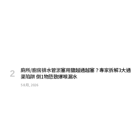
廁所/廚房排水管淤塞用鹽越通越塞？專家拆解3大通
渠陷阱 倒1物恐致爆喉漏水
5 8 月, 2026