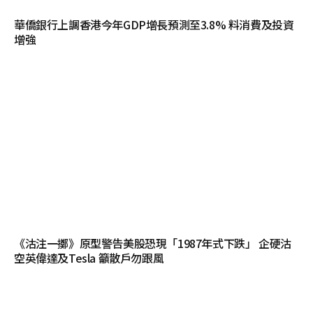
華僑銀行上調香港今年GDP增長預測至3.8% 料消費及投資
增強
《沽注一擲》原型警告美股恐現「1987年式下跌」 企硬沽
空英偉達及Tesla 籲散戶勿跟風