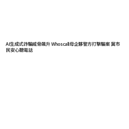
AI生成式詐騙威脅飆升 Whoscall母企夥警方打擊騙案 冀市
民安心聽電話