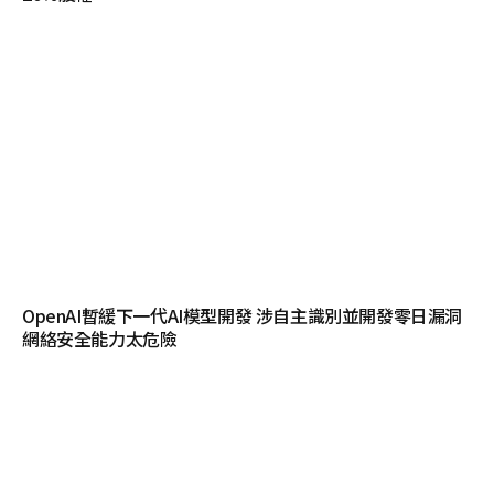
OpenAI暫緩下一代AI模型開發 涉自主識別並開發零日漏洞
網絡安全能力太危險