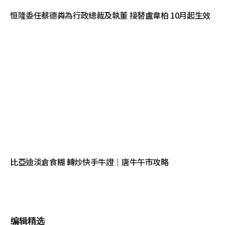
恒隆委任蔡德粦為行政總裁及執董 接替盧韋柏 10月起生效
比亞迪淡倉食糊 轉炒快手牛證｜唐牛午市攻略
编辑精选