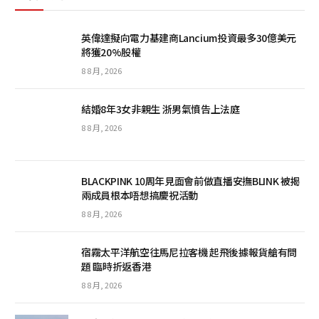
英偉達擬向電力基建商Lancium投資最多30億美元
將獲20%股權
8 8 月, 2026
結婚8年3女非親生 浙男氣憤告上法庭
8 8 月, 2026
BLACKPINK 10周年見面會前做直播安撫BLINK 被揭
兩成員根本唔想搞慶祝活動
8 8 月, 2026
宿霧太平洋航空往馬尼拉客機 起飛後據報貨艙有問
題 臨時折返香港
8 8 月, 2026