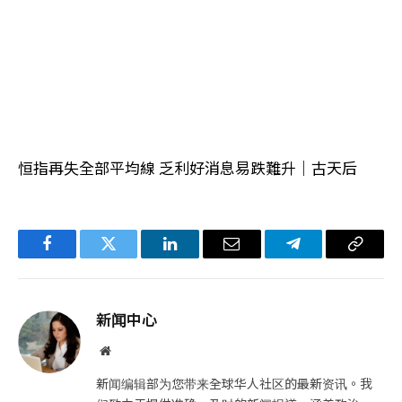
恒指再失全部平均線 乏利好消息易跌難升｜古天后
Facebook
Twitter
LinkedIn
电
Telegram
复
子
制
邮
链
新闻中心
件
接
网
站
新闻编辑部为您带来全球华人社区的最新资讯。我