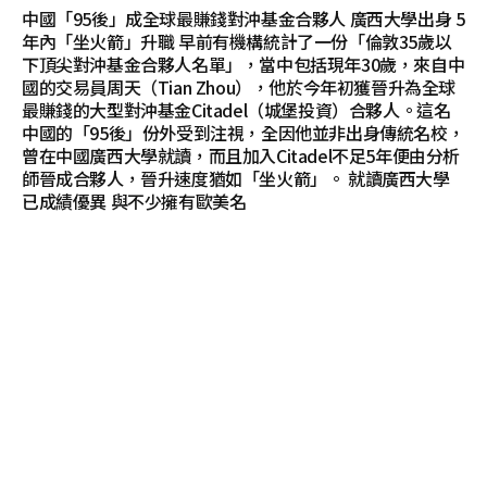
中國「95後」成全球最賺錢對沖基金合夥人 廣西大學出身 5
年內「坐火箭」升職 早前有機構統計了一份「倫敦35歲以
下頂尖對沖基金合夥人名單」，當中包括現年30歲，來自中
國的交易員周天（Tian Zhou），他於今年初獲晉升為全球
最賺錢的大型對沖基金Citadel（城堡投資）合夥人。這名
中國的「95後」份外受到注視，全因他並非出身傳統名校，
曾在中國廣西大學就讀，而且加入Citadel不足5年便由分析
師晉成合夥人，晉升速度猶如「坐火箭」。 就讀廣西大學
已成績優異 與不少擁有歐美名