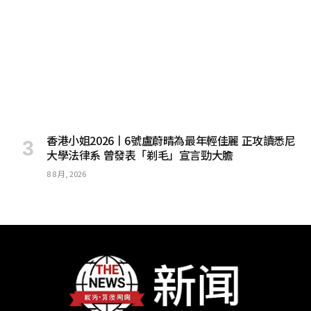
香港小姐2026丨6號盧蔚晴為最年輕佳麗 正攻讀悉尼
大學法律系 曾發表「剃毛」宣言勁大膽
8 8 月, 2026