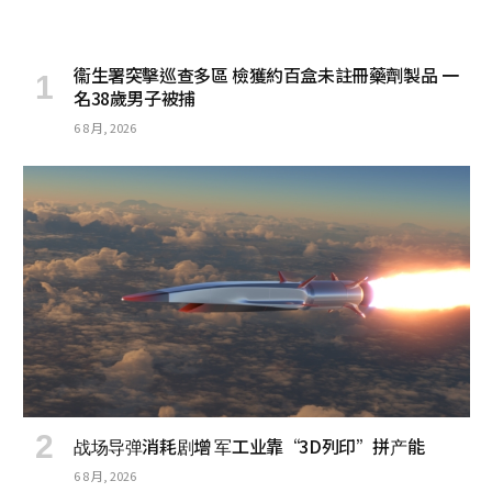
衞生署突擊巡查多區 檢獲約百盒未註冊藥劑製品 一
名38歲男子被捕
6 8 月, 2026
战场导弹消耗剧增 军工业靠“3D列印”拼产能
6 8 月, 2026