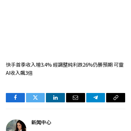
快手首季收入增3.4% 經調整純利跌26%仍勝預期 可靈
AI收入飆3倍
Facebook
Twitter
LinkedIn
电
Telegram
复
子
制
邮
链
新闻中心
件
接