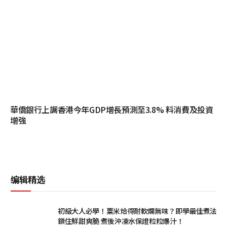
華僑銀行上調香港今年GDP增長預測至3.8% 料消費及投資
增強
编辑精选
初級大人必學！粟米烚得耐軟爛無味？即學最佳煮法
鎖住鮮甜爽脆 煮後沖凍水保證粒粒爆汁！