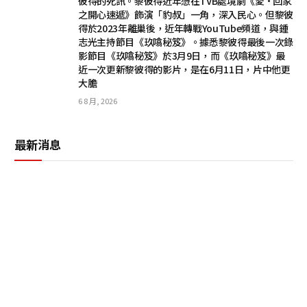
彼得的死訊。黎彼得近年憑在TVB處境劇《愛·回家
之開心速遞》飾演「豹叔」一角，深入民心。但黎彼
得於2023年離巢後，近年轉戰YouTube頻道，與鍾
志光主持節目《玖噏秘笈》。據悉黎彼得最後一次錄
影節目《玖噏秘笈》於3月9日，而《玖噏秘笈》最
近一次更新黎彼得的影片，是在6月11日，片中他更
大膽
6 8 月, 2026
最新消息