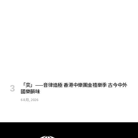
「奕」——音律造極 香港中樂團金禧樂季 古今中外
國樂韻味
6 8 月, 2026