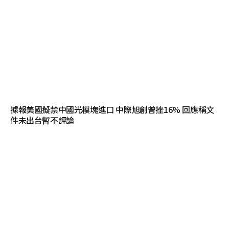
據報美國擬禁中國光模塊進口 中際旭創曾挫16% 回應稱文
件未出台暫不評論