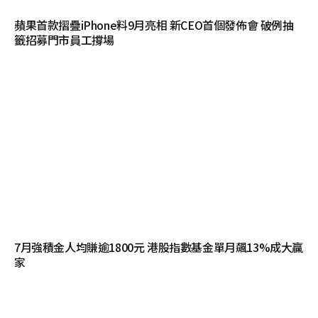
蘋果首款摺疊iPhone料9月亮相 新CEO首個發佈會 破例抽
籤招募門市員工撐場
7月強積金人均賺逾1800元 港股指數基金單月飆13%成大贏
家