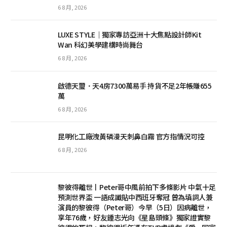
6 8 月, 2026
LUXE STYLE｜獨家專訪亞洲十大焦點設計師Kit
Wan 科幻美學建構時尚舞台
6 8 月, 2026
啟德天璽．天4房7300萬易手 持貨不足2年帳賺655
萬
6 8 月, 2026
昆明化工廠洩黃磷漫天刺鼻白霧 官方指情況可控
6 8 月, 2026
黎彼得離世丨Peter哥中風前拍下多條影片 中氣十足
預測世界盃 一語成讖貼中西班牙奪冠 曾為填詞人兼
演員的黎彼得（Peter哥）今早（5日）因病離世，
享年76歲，好友鍾志光向《星島頭條》獨家證實黎