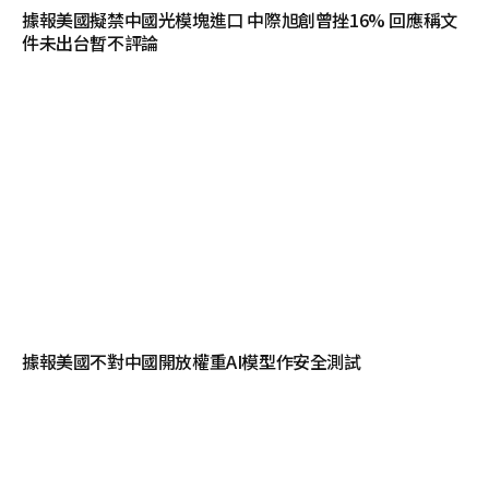
據報美國擬禁中國光模塊進口 中際旭創曾挫16% 回應稱文
件未出台暫不評論
據報美國不對中國開放權重AI模型作安全測試