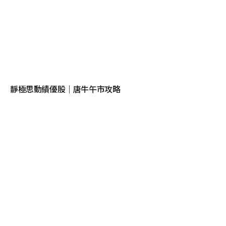
靜極思動績優股｜唐牛午市攻略