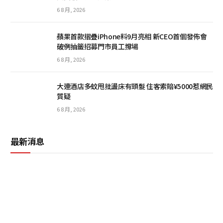
6 8 月, 2026
蘋果首款摺疊iPhone料9月亮相 新CEO首個發佈會
破例抽籤招募門市員工撐場
6 8 月, 2026
大連酒店多蚊甩批盪床有頭髮 住客索賠¥5000惹網民
質疑
6 8 月, 2026
最新消息