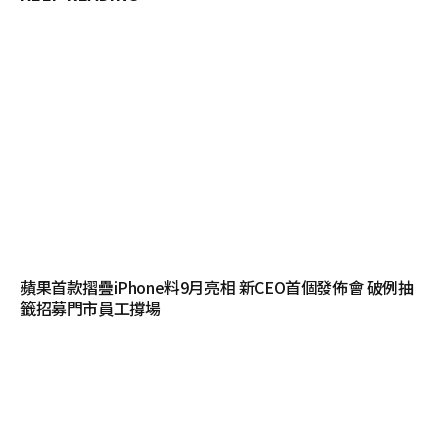
蘋果首款摺疊iPhone料9月亮相 新CEO首個發佈會 破例抽
籤招募門市員工撐場