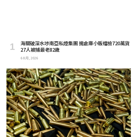
海關破深水埗南亞私煙集團 搗倉庫小販檔檢720萬貨
27人被捕最老82歲
6 8 月, 2026