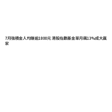
7月強積金人均賺逾1800元 港股指數基金單月飆13%成大贏
家