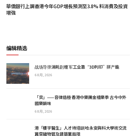
華僑銀行上調香港今年GDP增長預測至3.8% 料消費及投資
增強
编辑精选
战场导弹消耗剧增 军工业靠“3D列印”拼产能
6 8 月, 2026
「奕」——音律造極 香港中樂團金禧樂季 古今中外
國樂韻味
6 8 月, 2026
港「樓宇醫生」人才待培訓 哈永安與科大學術交流
冀突破物管及建築業局限