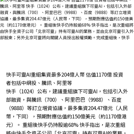
快手可靈AI重組集資最多204億人幣 估值1170億 投資
者包括中網投、騰訊、阿里等
快手（1024）公布，建議重組旗下可靈AI，包括引入外
部融資，與騰訊（700）、阿里巴巴（9988）、百度
（9888）等訂立增資協議，最多集資204.47億元（人民
幣，下同），預期對應估值約150億美元（約1170億港
元）。 重組後快手仍持股逾68% 快手指出，是次重組
將由快手全資子公司「北京可靈」持有可靈AI的業務，