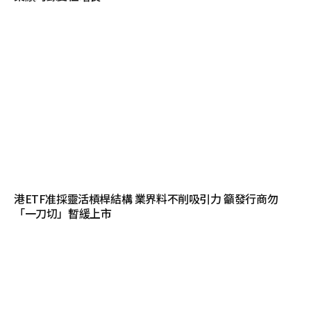
港ETF准採靈活槓桿結構 業界料不削吸引力 籲發行商勿
「一刀切」暫緩上市