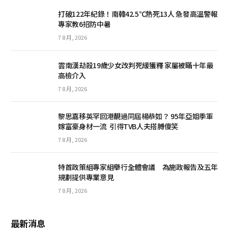
打破122年紀錄！南韓42.5℃熱死13人 急發高溫警報
專家教6招防中暑
7 8 月, 2026
雲南漢劫殺19歲少女改判死緩獲釋 家屬被瞞十年最
高檢介入
7 8 月, 2026
黎思嘉移英罕回港靚過同屆楊恭如？ 95年亞姐季軍
嫁富豪身材一流 引得TVB人夫搭膊傻笑
7 8 月, 2026
特首政策組專家組舉行全體會議 為施政報告及五年
規劃提供專業意見
7 8 月, 2026
最新消息