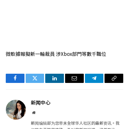
微軟據報擬新一輪裁員 涉Xbox部門等數千職位
Facebook
Twitter
LinkedIn
电
Telegram
复
子
制
邮
链
新闻中心
件
接
网
站
新闻编辑部为您带来全球华人社区的最新资讯。我