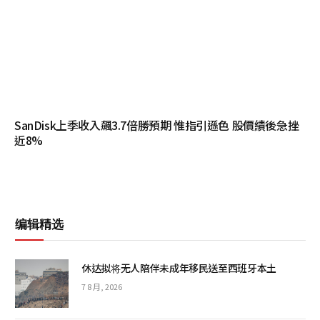
SanDisk上季收入飆3.7倍勝預期 惟指引遜色 股價績後急挫
近8%
编辑精选
休达拟将无人陪伴未成年移民送至西班牙本土
7 8 月, 2026