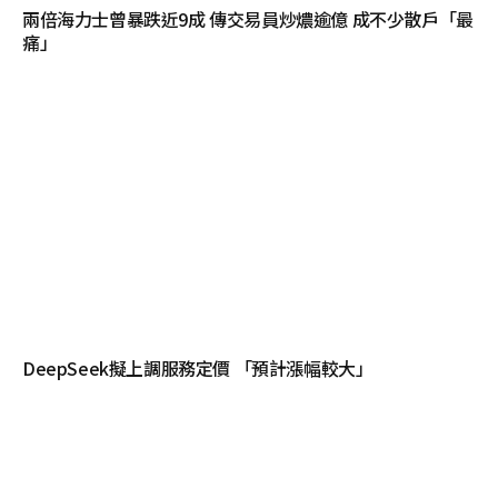
兩倍海力士曾暴跌近9成 傳交易員炒燶逾億 成不少散戶「最
痛」
DeepSeek擬上調服務定價 「預計漲幅較大」