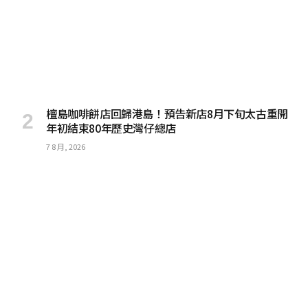
檀島咖啡餅店回歸港島！預告新店8月下旬太古重開
年初結束80年歷史灣仔總店
7 8 月, 2026