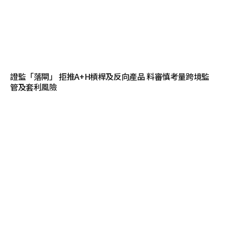
證監「落閘」 拒推A+H槓桿及反向產品 料審慎考量跨境監
管及套利風險