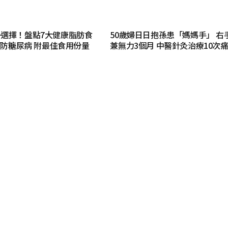
選擇！盤點7大健康脂肪食
50歲婦日日抱孫患「媽媽手」 右
癌/防糖尿病 附最佳食用份量
兼無力3個月 中醫針灸治療10次