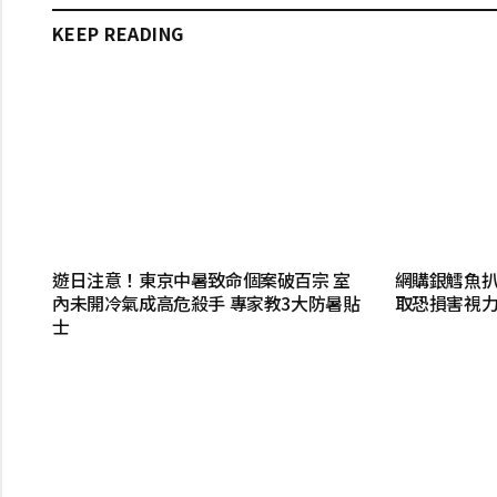
KEEP READING
遊日注意！東京中暑致命個案破百宗 室
網購銀鱈魚扒
內未開冷氣成高危殺手 專家教3大防暑貼
取恐損害視力
士