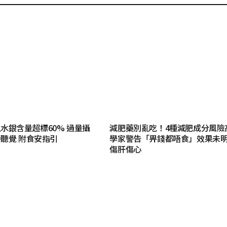
水銀含量超標60% 過量攝
減肥藥別亂吃！4種減肥成分風險
聽覺 附食安指引
學家警告「畀錢都唔食」效果未
傷肝傷心