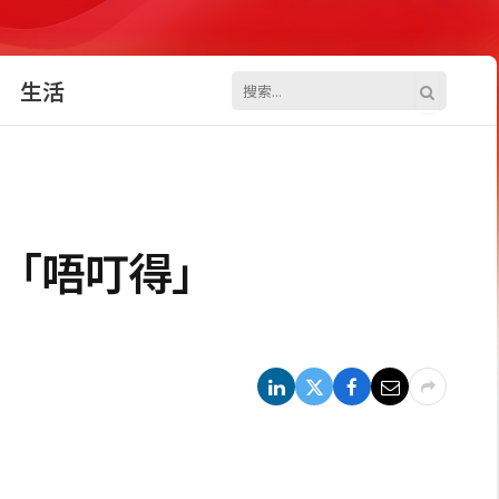
生活
種「唔叮得」