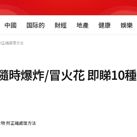
中國
国际的
財經
地產
健康
娛樂
附正確處理方法
時爆炸/冒火花 即睇10