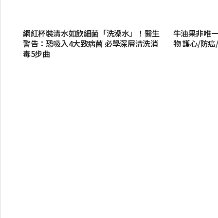
網紅杯裝清水如飲細菌「洗澡水」！醫生
牛油果非唯一
警告：恐吸入4大致病菌 必學深層清洗消
物 護心/防
毒5步曲