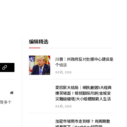
编辑精选
川普：州政府反对数据中心建设是
个错误
m
复
8 8 月, 2026
制
愛回家大結局｜網民嚴選5大經典
链
爆笑場面！根叔腳踩月餅/金城安
网
災難級破壞/大小姐體驗窮人生活
站
接
等多个
8 8 月, 2026
加密市場熊市走到哪？ 用周期數
據看當下｜HashKey研究院