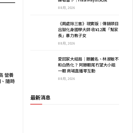
8 8 月, 2026
《周處除三害》現實版︱傳銷頭目
出獄化身國學大師 收¥12萬「幫家
長」暴力教子女
8 8 月, 2026
愛回家大結局｜滕麗名、林淑敏不
和白熱化？ 阿滕眼尾冇望大小姐
一眼 商場直播零互動
高 營養
8 8 月, 2026
明、隨時
最新消息