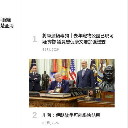
手腕痛
痛楚全消
將軍澳疑毒狗│去年寵物公園已現可
疑食物 議員曾促康文署加強巡查
8 8 月, 2026
川普：伊朗战争可能很快结束
8 8 月, 2026