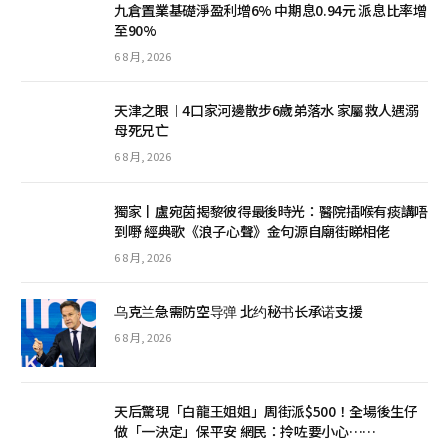
九倉置業基礎淨盈利增6% 中期息0.94元 派息比率增
至90%
6 8 月, 2026
天津之眼︱4口家河邊散步6歲弟落水 家屬救人遇溺
母死兄亡
6 8 月, 2026
獨家丨盧宛茵揭黎彼得最後時光：醫院插喉有痰講唔
到嘢 經典歌《浪子心聲》金句源自廟街睇相佬
6 8 月, 2026
乌克兰急需防空导弹 北约秘书长承诺支援
6 8 月, 2026
天后驚現「白龍王姐姐」周街派$500！全場後生仔
做「一決定」保平安 網民：拎咗要小心……