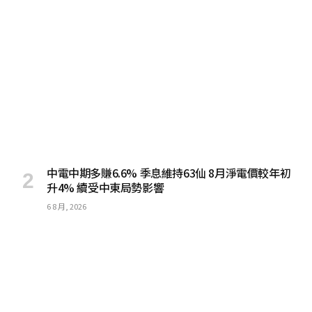
中電中期多賺6.6% 季息維持63仙 8月淨電價較年初
升4% 續受中東局勢影響
6 8 月, 2026