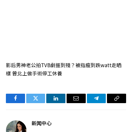
影后男神老公拍TVB劇捱到殘？被指瘦到跌watt走晒
樣 曾北上做手術停工休養
Facebook
Twitter
LinkedIn
电
Telegram
复
子
制
邮
链
新闻中心
件
接