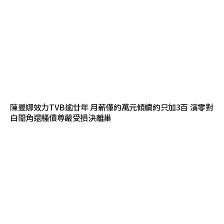
陳曼娜效力TVB逾廿年 月薪僅約萬元傾續約只加3百 演零對
白閒角還騷債尊嚴受損決離巢