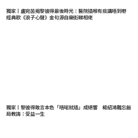
獨家丨盧宛茵揭黎彼得最後時光：醫院插喉有痰講唔到嘢
經典歌《浪子心聲》金句源自廟街睇相佬
獨家丨黎彼得敢言本色「唔啱就插」成絕響 楊紹鴻難忘飯
局教誨：受益一生