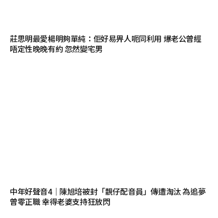
莊思明最愛楊明夠單純：佢好易畀人呃同利用 爆老公曾經
唔定性晚晚有約 忽然變宅男
中年好聲音4｜陳旭培被封「靚仔配音員」傳遭淘汰 為追夢
曾零正職 幸得老婆支持狂放閃