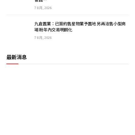
7 8 月, 2026
九倉置業：已簽約售星物業予置地 另再洽售小型商
場 盼年內交易明朗化
7 8 月, 2026
最新消息