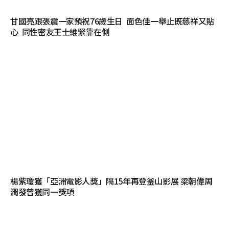
甘國亮跟張震一家預祝76歲生日 面色佳一舉止既慈祥又貼
心 同性密友王士維緊靠在側
楊紫瓊獲「亞洲電影人獎」隔15年再登釜山影展 梁朝偉周
潤發曾獲同一獎項