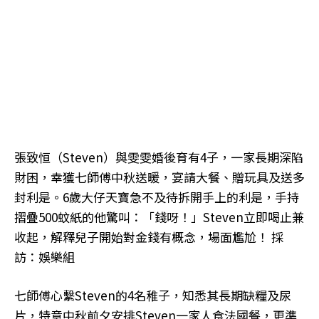
張致恒（Steven）與雯雯婚後育有4子，一家長期深陷
財困，幸獲七師傅中秋送暖，宴請大餐、贈玩具及送多
封利是。6歲大仔天寶急不及待拆開手上的利是，手持
摺疊500蚊紙的他驚叫：「錢呀！」Steven立即喝止兼
收起，解釋兒子開始對金錢有概念，場面尷尬！ 採
訪：娛樂組
七師傅心繫Steven的4名稚子，知悉其長期缺糧及尿
片，特意中秋前夕安排Steven一家人食法國餐，更準