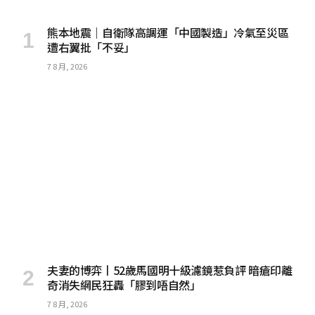
熊本地震｜自衛隊高調運「中國製造」冷氣至災區
遭右翼批「不妥」
7 8 月, 2026
夫妻的博弈丨52歲馬國明十級濾鏡惹負評 暗瘡印離
奇消失網民狂轟「膠到唔自然」
7 8 月, 2026