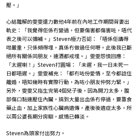
壓。」
心結難解的雯雯還力數他4年前在內地工作期間背妻出
軌史：「我覺得佢係冇變過，但要傷害都傷害咗，唔代
表之後可以彌補。」Steven極力否認：「唔係佢講得
咁嚴重，只係傾得埋，真係冇做過任何嘢。此後我已斷
絕所有關係同朋友，連酒都戒埋。」雯雯怨憤回應：
「太遲喇！」Steven打圓場：「未遲，我一日未死一
日都唔遲。」雯雯補充：「都冇咗份愛情，至今都諗住
離婚，唔知幾時有實際行動，為咗小朋友仲努力緊。」
另外，雯雯又指生完第4個兒子後，因為開刀太多，腹
部傷口黏連壓住內臟，搞到大量出血係冇停過，要靠食
藥止血，加上家族性心臟病遺傳，產後後遺症太多，所
以兩公婆長期分房瞓，感情已轉淡。
Steven為頭家付出努力。