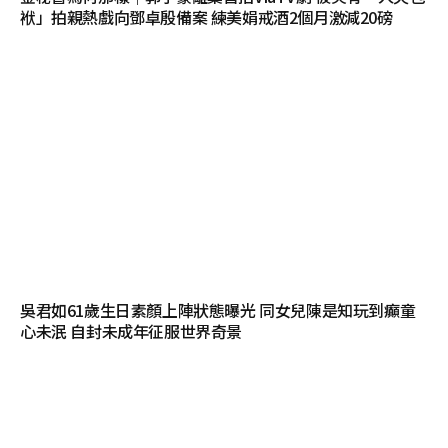
袱」拍親熱戲向鄧卓殷備案 練美娟戒酒2個月激減20磅
吳君如61歲生日素顏上陣狀態曝光 同女兒陳是知玩到癲童
心未泯 自封未成年征服世界奇景