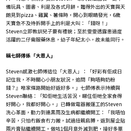
備玩具、圖書、利是及各式月餅。難得外出的天寶與天
朗見到pizza、雞翼、薯條時，開心到眼睛發光，6歲
天寶急不及待拆開手上的利是大叫：「錢呀！」
Steven立即教訓兒子要有禮貌；至於雯雯透露患過度
活躍的二仔需服藥休息，幼子年紀太小，故未能同行。
稱七師傅係「大恩人」
Steven感激七師傅這位「大恩人」：「好彩有佢成日
記住我，不時關心小朋友狀況，追問『夠唔夠奶粉
錢？』𠵱家條路開始好返好多。」七師傅表示持續與
Steven聯絡：「知佢哋生活苦況，睇住佢哋全家食得
好開心，我都好開心。」已轉做電器搬運工的Steven
洗心革面，勤力到連黑雨及生病都繼續開工：「我唔怕
辛苦，只怕冇飯食冇力搬，試過扭親肩膊，返到屋企貼
兩片膏貼繼續開工。做咗1個月意外減到肥，接好多單