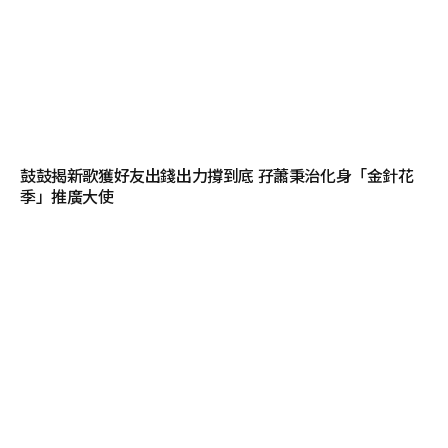
鼓鼓揭新歌獲好友出錢出力撐到底 孖蕭秉治化身「金針花
季」推廣大使