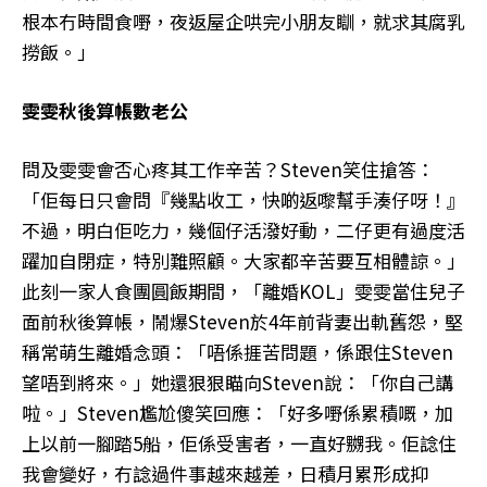
根本冇時間食嘢，夜返屋企哄完小朋友瞓，就求其腐乳
撈飯。」
雯雯秋後算帳數老公
問及雯雯會否心疼其工作辛苦？Steven笑住搶答：
「佢每日只會問『幾點收工，快啲返嚟幫手湊仔呀！』
不過，明白佢吃力，幾個仔活潑好動，二仔更有過度活
躍加自閉症，特別難照顧。大家都辛苦要互相體諒。」
此刻一家人食團圓飯期間，「離婚KOL」雯雯當住兒子
面前秋後算帳，鬧爆Steven於4年前背妻出軌舊怨，堅
稱常萌生離婚念頭：「唔係捱苦問題，係跟住Steven
望唔到將來。」她還狠狠瞄向Steven說：「你自己講
啦。」Steven尷尬傻笑回應：「好多嘢係累積嘅，加
上以前一腳踏5船，佢係受害者，一直好嬲我。佢諗住
我會變好，冇諗過件事越來越差，日積月累形成抑