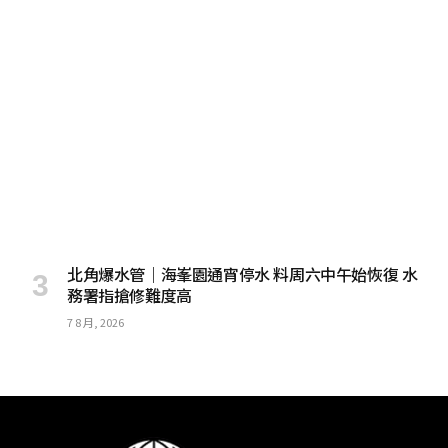
北角爆水管｜海峯園通宵停水 料周六中午始恢復 水
務署指搶修難度高
7 8 月, 2026