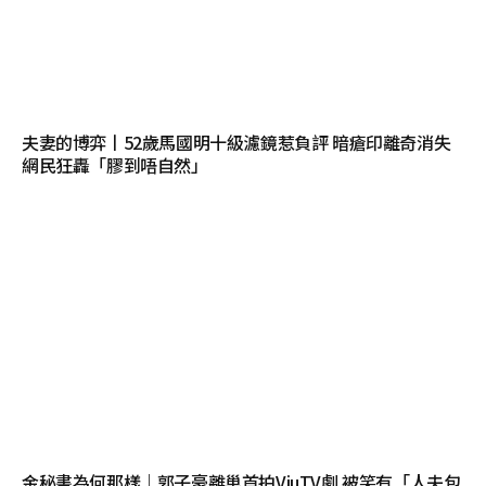
夫妻的博弈丨52歲馬國明十級濾鏡惹負評 暗瘡印離奇消失
網民狂轟「膠到唔自然」
金秘書為何那樣｜郭子豪離巢首拍ViuTV劇 被笑有「人夫包