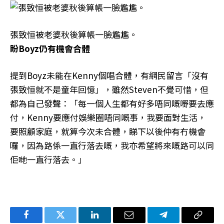
張致恒被老婆秋後算帳一臉尷尷。
盼Boyz仍有機會合體
提到Boyz未能在Kenny個唱合體，有網民留言「沒有
張致恒就不是童年回憶」，雖然Steven不覺可惜，但
都為自己發聲：「每一個人生都有好多唔同嘅嘢要去應
付，Kenny要應付娛樂圈唔同嘅事，我要面對生活，
要照顧家庭，就算今次未合體，睇下以後仲有冇機會
囉，因為路係一直行落去嘅，我亦希望將來嘅路可以同
佢哋一直行落去。」
Facebook
Twitter
LinkedIn
电
Telegram
复