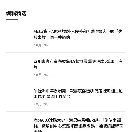
编辑精选
Meta旗下AI模型意外入侵外部系統 揭3大巨頭「失
控事故」同一共通點
7 8 月, 2026
四川宜賓市高縣發生4.9級地震 震源深度6公里｜有
片
7 8 月, 2026
吊鐘洲中年漢溺斃｜親屬哀傷送別 死者任職迪士尼
木偶師 開園工作至今
7 8 月, 2026
嫌$8000津貼太少？港男失業報ERB呻「倒貼車飯
錢」遭培訓中心怒轟 網民幽默教路：揀呢類課程唔
會蝕…