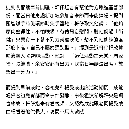
提到關智斌早前開騷，軒仔坦言有幫忙對方跟進音響部
份，而當日他身處新加坡參加音樂節而未能捧場。提到
關智斌手持健環節時失手墮地，軒仔取笑他說：「他夠
厚肉墊得住，不怕跌親！有傳訊息慰問，聽他說過『街
健』只要有一下發不到力就會跌低，想不到他訓練強度
那麼卜高，自己不屬於運動型。」提到最近軒仔捐款贊
助演藝人協會辦活動，他說：「這個活動古天樂、周家
怡、張繼聰、余安安都有出力，我當日無辦法出席，故
想出一分力。」
而提到早前成龍、容祖兒和楊受成出席活動期間，成龍
輕掃容祖兒背部而令事件發酵，事後霍汶希解釋只是調
位緣故。軒仔指未有看視頻，又認為成龍跟老闆楊受成
由細看著他們長大，坊間不用太敏感。