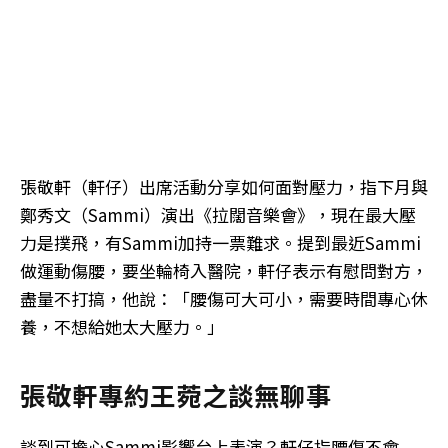
張敬軒（軒仔）出席活動分享如何面對壓力，指下月與
鄭秀文（Sammi）演出《拉闊音樂會》，現在最大壓
力是撲飛，有Sammi加持一票難求。提到最近Sammi
做運動傷腰，要坐輪椅入醫院，軒仔表示有慰問對方，
盡量不打搞，他說：「腰傷可大可小，需要時間專心休
養，不想給她太大壓力。」
張敬軒專約王菀之談無聊事
談到可擔心Sammi影響台上表演？軒仔指腰傷不會