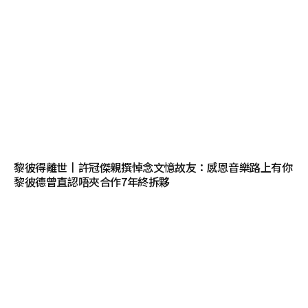
黎彼得離世丨許冠傑親撰悼念文憶故友：感恩音樂路上有你
黎彼德曾直認唔夾合作7年終拆夥