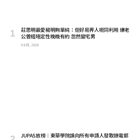
莊思明最愛楊明夠單純：佢好易畀人呃同利用 爆老
公曾經唔定性晚晚有約 忽然變宅男
6 8 月, 2026
JUPAS放榜︱東華學院誤向所有申請人發取錄電郵