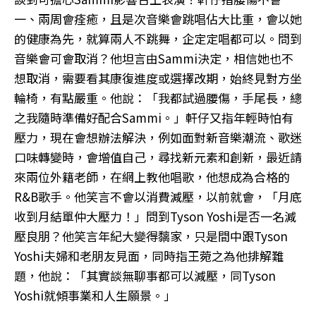
一、兩周會痊癒，且是次音樂會跳唱佔大比重，會以她
的健康為先，就算兩人不跳舞，企定定唱都可以。問到
音樂會可會取消？他坦言由Sammi決定，相信她也不
想取消，需要看其康復進度或選擇改期，始終見對方坐
輪椅，有點嚴重。他說：「我都試過腰傷，手尾長，總
之我隨時準備好配合Sammi。」軒仔又指年輕時怕有
壓力，現在會想辦法解決，例如面對新音樂潮流、歌迷
口味轉變時，會增值自己，尋找新元素和創新，最近請
來兩位外籍老師，在網上教他唱歌，他想成為合格的
R&B歌手。他笑言不會以消費減壓，以前就會，「月底
收到月結單仲大壓力！」問到Tyson Yoshi是否一名減
壓良朋？他笑言年紀大變得黐家，只是間中跟Tyson
Yoshi夫婦和老朋友見面，同時指王菀之為他排解難
題，他說：「其實談無聊事都可以減壓，同Tyson
Yoshi就傾事業和人生願景。」