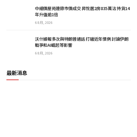
中細價屋苑連錄市價成交 昇悅居2房835萬沽 持貨14
年升值逾1倍
6 8 月, 2026
沃什據報多次與特朗普通話 打破近年慣例 討論伊朗
戰爭和AI崛起等影響
6 8 月, 2026
最新消息