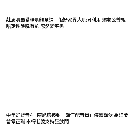
莊思明最愛楊明夠單純：佢好易畀人呃同利用 爆老公曾經
唔定性晚晚有約 忽然變宅男
中年好聲音4｜陳旭培被封「靚仔配音員」傳遭淘汰 為追夢
曾零正職 幸得老婆支持狂放閃