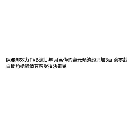
陳曼娜效力TVB逾廿年 月薪僅約萬元傾續約只加3百 演零對
白閒角還騷債尊嚴受損決離巢