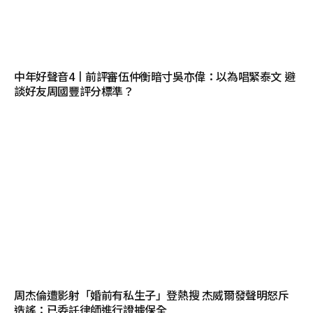
中年好聲音4丨前評審伍仲衡暗寸吳亦偉：以為唱緊泰文 避
談好友周國豐評分標準？
周杰倫遭影射「婚前有私生子」登熱搜 杰威爾發聲明怒斥
造謠：已委託律師進行證據保全