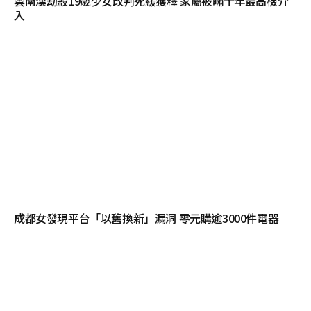
雲南漢劫殺19歲少女改判死緩獲釋 家屬被瞞十年最高檢介
入
成都女發現平台「以舊換新」漏洞 零元購逾3000件電器