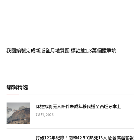
我國編製完成新版全月地質圖 標註逾1.3萬個撞擊坑
编辑精选
休达拟将无人陪伴未成年移民送至西班牙本土
7 8 月, 2026
打破122年紀錄！南韓42.5℃熱死13人 急發高溫警報