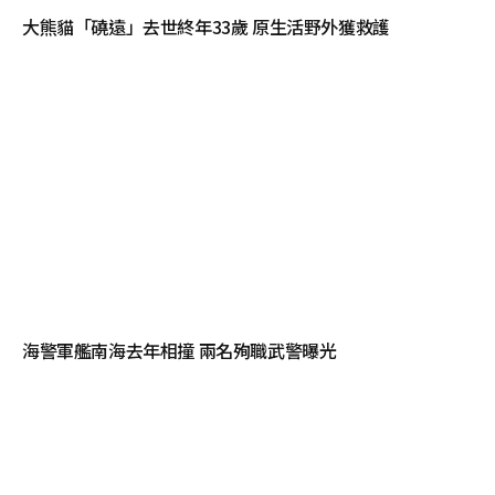
大熊貓「磽遠」去世終年33歲 原生活野外獲救護
海警軍艦南海去年相撞 兩名殉職武警曝光