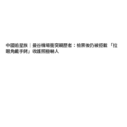
中國追星族｜曼谷機場衝突親歷者：檢票後仍被拒載 「拉
眼角戴手銬」收護照極嚇人