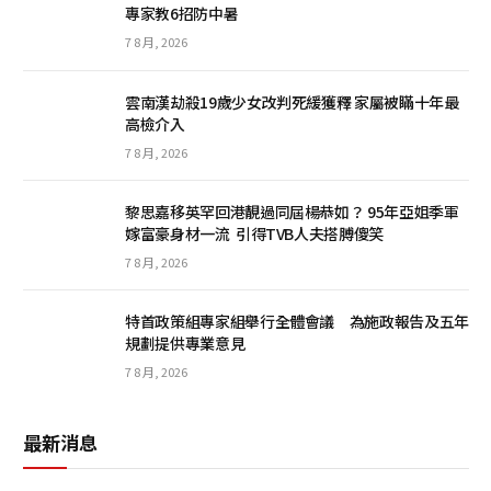
專家教6招防中暑
7 8 月, 2026
雲南漢劫殺19歲少女改判死緩獲釋 家屬被瞞十年最
高檢介入
7 8 月, 2026
黎思嘉移英罕回港靚過同屆楊恭如？ 95年亞姐季軍
嫁富豪身材一流 引得TVB人夫搭膊傻笑
7 8 月, 2026
特首政策組專家組舉行全體會議 為施政報告及五年
規劃提供專業意見
7 8 月, 2026
最新消息