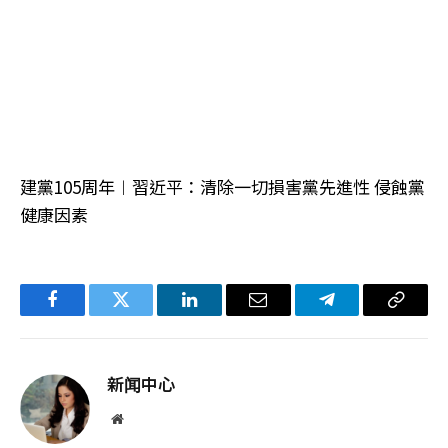
建黨105周年︱習近平：清除一切損害黨先進性 侵蝕黨
健康因素
Facebook
Twitter
LinkedIn
电
Telegram
复
子
制
邮
链
新闻中心
件
接
网
站