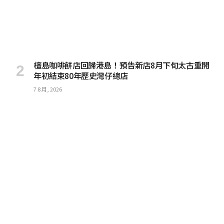
檀島咖啡餅店回歸港島！預告新店8月下旬太古重開
年初結束80年歷史灣仔總店
7 8 月, 2026