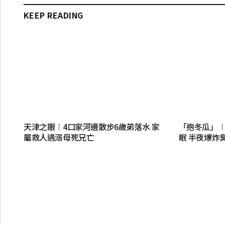
KEEP READING
天津之眼︱4口家河邊散步6歲弟落水 家
「抱冬瓜」
屬救人遇溺母死兄亡
眠 半夜爆炸