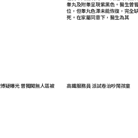
睾丸及附睾呈現紫黑色。醫生曾
位，但睾丸色澤未能恢復，完全
死。在家屬同意下，醫生為其
博疑曝光 曾獨闖無人區被
高鐵服務員 派試卷治吵鬧孩童