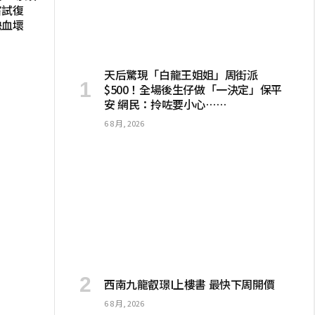
嘗試復
缺血壞
天后驚現「白龍王姐姐」周街派
$500！全場後生仔做「一決定」保平
安 網民：拎咗要小心……
6 8 月, 2026
西南九龍叡璟I上樓書 最快下周開價
6 8 月, 2026