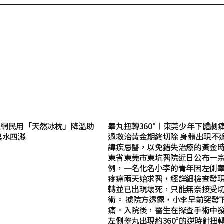
︱網民用「天然冰枕」降溫助
睾丸扭轉360°︱東莞少年下體劇痛
臭水四濺
過救治黃金期終切除 身體出現不
諱疾忌醫，以免錯失治療的黃金
東省東莞市東坑醫院近日公布一
例，一名化名小李的青年因左側
疼痛兩天始求醫，經詳細檢查發
轉並已出現壞死，只能無奈接受
術。 據院方透露，小李早前突發
痛。入院後，醫生在探查手術中
左側睾丸出現約360°的逆時針扭