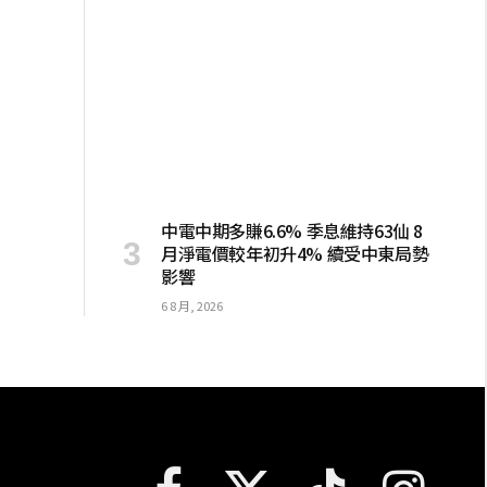
中電中期多賺6.6% 季息維持63仙 8
月淨電價較年初升4% 續受中東局勢
影響
6 8 月, 2026