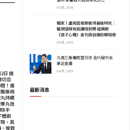
6 8 月, 2026
獨家丨盧宛茵揭黎彼得最後時光：
醫院插喉有痰講唔到嘢 經典歌
《浪子心聲》金句源自廟街睇相佬
6 8 月, 2026
乌克兰急需防空导弹 北约秘书长
承诺支援
6 8 月, 2026
2日 錯
適切忌
時間！廣
最新消息
宗醫療病
睾丸持續
現睾丸扭
切除手
下體劇
發現，其
轉，導致