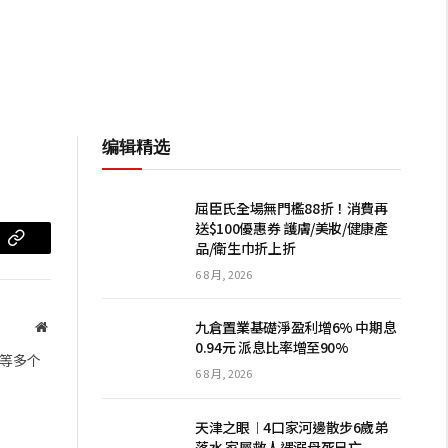
编辑精选
屈臣氏全場無門檻88折！消費再
送$100優惠券 護膚/美妝/健康產
品/衛生巾折上折
m
复
6 8 月, 2026
制
链
九倉置業基礎淨盈利增6% 中期息
网
0.94元 派息比率增至90%
站
接
等多个
6 8 月, 2026
天津之眼︱4口家河邊散步6歲弟
落水 家屬救人遇溺母死兄亡