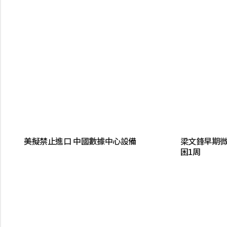
美擬禁止進口 中國數據中心設備
梁文鋒早期微
困1周