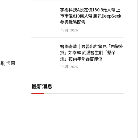
宇樹科技A股定價150.8元人幣 上
市市值610億人幣 騰訊DeepSeek
參與戰略配售
7 8 月, 2026
醫學奇蹟｜男嬰出世驚見「內臟外
掛」如拳頭 武漢醫生創「懸吊
法」花兩年令器官歸位
男刷卡直
7 8 月, 2026
最新消息