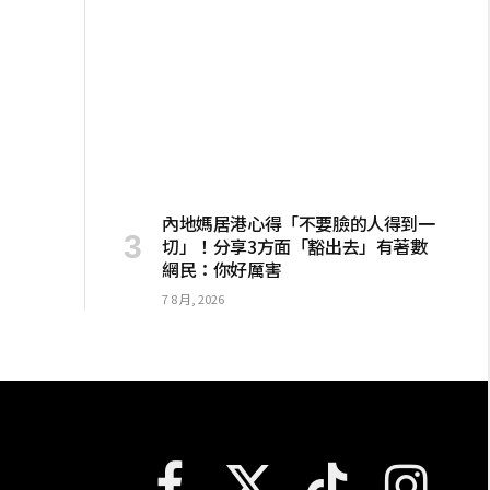
內地媽居港心得「不要臉的人得到一
切」！分享3方面「豁出去」有著數
網民：你好厲害
7 8 月, 2026