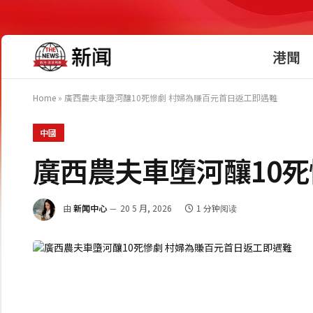
港聞
Home
»
廣西農夫車墮河釀10死慘劇 村婦為賺百元首日返工即遇難
中國
廣西農夫車墮河釀10
由
新闻中心
20 5 月, 2026
1 分钟阅读