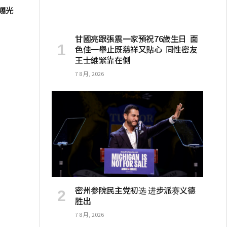
曝光
甘國亮跟張震一家預祝76歲生日 面
色佳一舉止既慈祥又貼心 同性密友
王士維緊靠在側
7 8 月, 2026
密州参院民主党初选 进步派赛义德
胜出
7 8 月, 2026