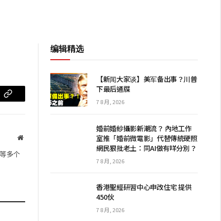
编辑精选
【新闻大家谈】美军备出事？川普
下最后通牒
m
复
7 8 月, 2026
制
婚前婚紗攝影新潮流？ 內地工作
链
室推「婚前微電影」代替傳統硬照
网
網民狠批老土：同AI做有咩分別？
站
接
等多个
7 8 月, 2026
香港聖經研習中心申改住宅 提供
450伙
7 8 月, 2026