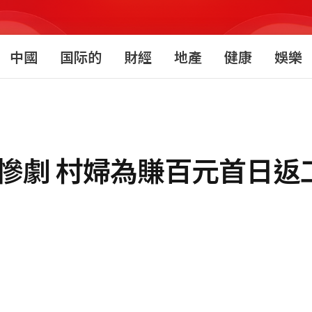
中國
国际的
財經
地產
健康
娛樂
死慘劇 村婦為賺百元首日返