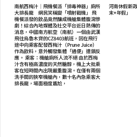
南航西梅汁｜飛機餐派「排毒神器」廁所
河南休假新政
大排長龍 網民笑稱變「噴射戰機」 飛
末+年假」
機餐派發的飲品竟然釀成機艙集體腹瀉慘
劇！綜合內地媒體及社交平台近日熱傳的
消息，中國南方航空（南航）一個由武漢
飛往烏魯木齊的CZ8403航班，因在飛行
途中向乘客配發西梅汁（Prune Juice）
作為飲料，意外觸發集體「通便」連鎖反
應。 乘客：機艙廁所人流不絕 由於西梅
汁含有極高濃度的天然糖醇，機上大批乘
客在短時間內出現嚴重腹瀉。在僅有兩個
洗手間的狹窄機艙內，數十名內急乘客大
排長龍，場面極度尷尬，