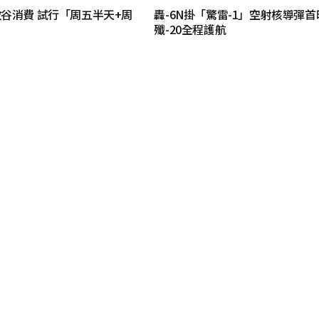
谷消費 試行「周五半天+周
轟-6N掛「驚雷-1」空射核導彈首
殲-20全程護航