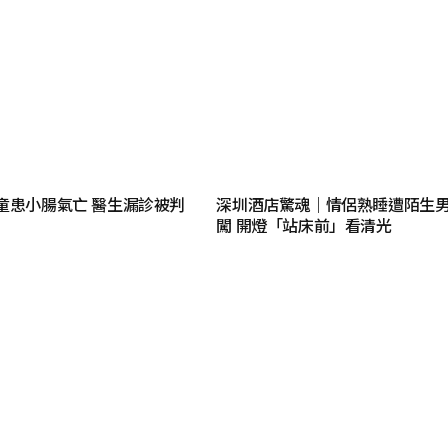
童患小腸氣亡 醫生漏診被判
深圳酒店驚魂｜情侶熟睡遭陌生
闖 開燈「站床前」看清光