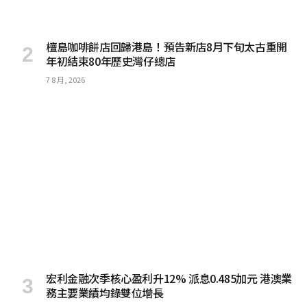
檀島咖啡餅店回歸港島！預告新店8月下旬太古重開
年初結束80年歷史灣仔總店
7 8 月, 2026
宏利金融次季核心盈利升12% 派息0.485加元 港澳業
務主要業績均錄雙位增長