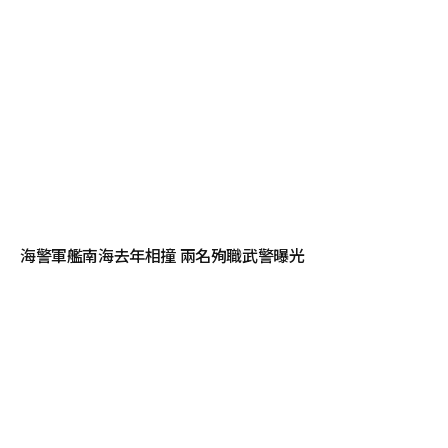
海警軍艦南海去年相撞 兩名殉職武警曝光