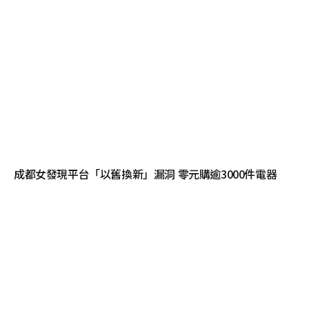
成都女發現平台「以舊換新」漏洞 零元購逾3000件電器