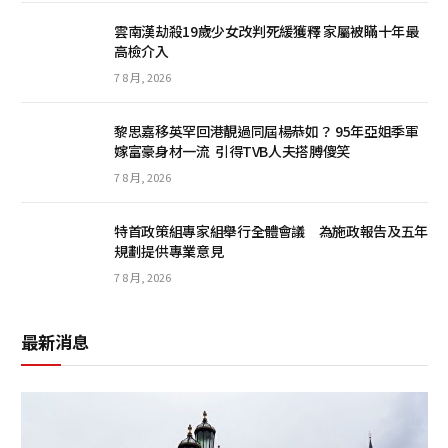
雲南漢劫殺19歲少女改判死緩獲釋 家屬被瞞十年最
高檢介入
7 8 月, 2026
黎思嘉移英罕回港靚過同屆楊恭如？ 95年亞姐季軍
嫁富豪身材一流 引得TVB人夫搭膊傻笑
7 8 月, 2026
特首政策組專家組舉行全體會議 為施政報告及五年
規劃提供專業意見
7 8 月, 2026
最新消息