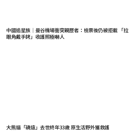
中國追星族｜曼谷機場衝突親歷者：檢票後仍被拒載 「拉
眼角戴手銬」收護照極嚇人
大熊貓「磽遠」去世終年33歲 原生活野外獲救護