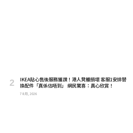
IKEA貼心售後服務獲讚！港人凳轆損壞 客服1安排替
換配件「真係估唔到」 網民驚喜：真心欣賞！
7 8 月, 2026