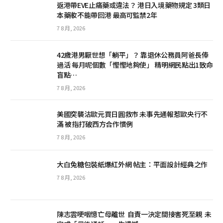
返港帶EVE止痛藥或違法？ 港日入境藥物規定 3類日
本藥妝不能帶回港 最高可監禁2年
7 8 月, 2026
42歲港男厭世想「躺平」？ 靠退休公務員阿爸長俸
過活 每月呢個數「慳慳地夠使」 精明網民點出1致命
盲點…
7 8 月, 2026
美國突襲沽歐元買日圓救市 未事先通報惹歐央行不
滿 被指打破西方合作慣例
7 8 月, 2026
大白兔糖包裝紙爆紅外網 帖主：平面設計經典之作
7 8 月, 2026
陳志雲哽咽憶亡母離世 自責一決定間接害死至親 未