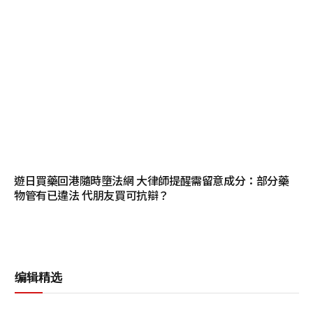
遊日買藥回港隨時墮法網 大律師提醒需留意成分：部分藥
物管有已違法 代朋友買可抗辯？
编辑精选