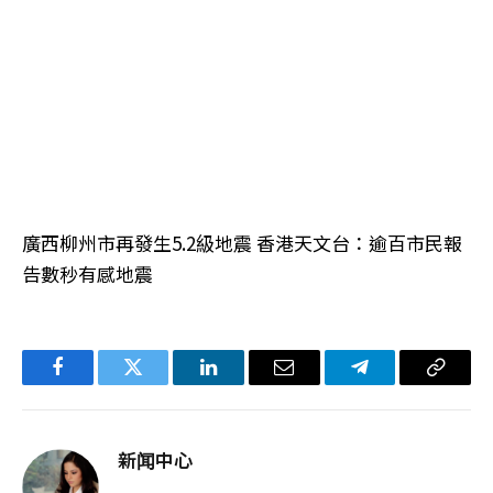
廣西柳州市再發生5.2級地震 香港天文台：逾百市民報
告數秒有感地震
Facebook
Twitter
LinkedIn
电
Telegram
复
子
制
邮
链
新闻中心
件
接