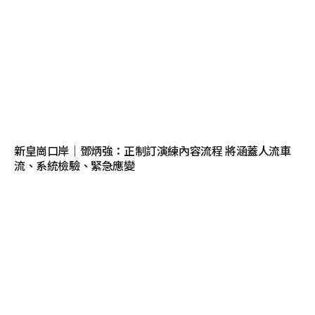
新皇崗口岸｜鄧炳強：正制訂演練內容流程 將涵蓋人流車
流、系統檢驗、緊急應變