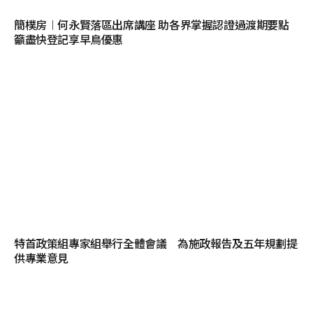
簡樸房︱何永賢落區出席講座 助各界掌握認證過渡期要點
籲盡快登記享早鳥優惠
特首政策組專家組舉行全體會議 為施政報告及五年規劃提
供專業意見