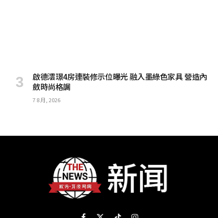
啟德澐璟4房連裝修示位曝光 融入墨綠色家具 營造內
斂時尚格調
7 8 月, 2026