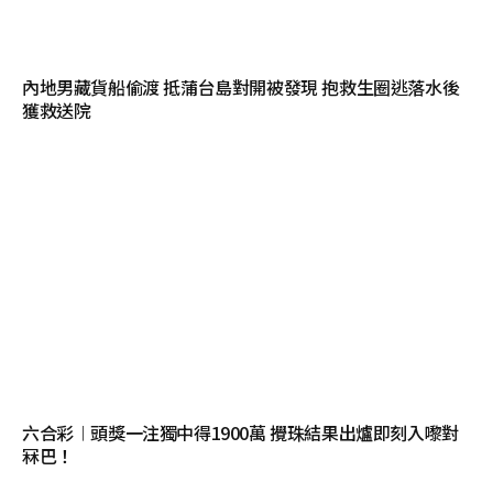
內地男藏貨船偷渡 抵蒲台島對開被發現 抱救生圈逃落水後
獲救送院
六合彩︱頭獎一注獨中得1900萬 攪珠結果出爐即刻入嚟對
冧巴！