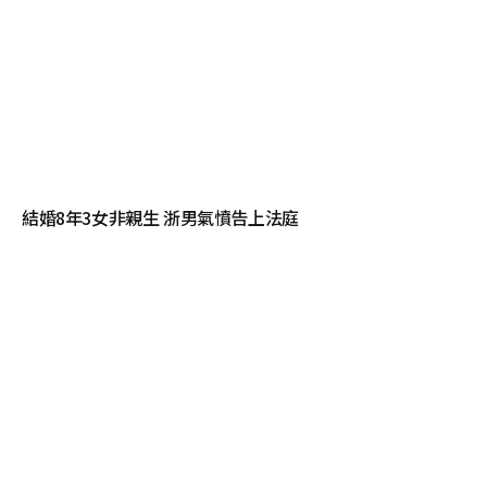
結婚8年3女非親生 浙男氣憤告上法庭