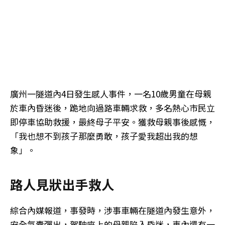
廣州一隧道內4日發生感人事件，一名10歲男童在母親
於車內昏迷後，跪地向過路車輛求救，多名熱心市民立
即停車協助救援，最終母子平安。獲救母親事後感慨，
「我也想不到孩子那麼勇敢，孩子愛我超出我的想
象」。
路人見狀出手救人
綜合內媒報道，事發時，涉事車輛在隧道內發生意外，
安全氣囊彈出，駕駛座上的母親陷入昏迷，車內還有一