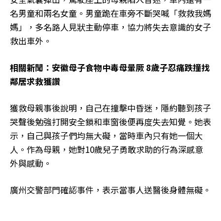
名男童和兩名女童。男童跪在車旁不斷哭喊「救救我媽
媽」，多名路人見狀主動停車，協力將失去意識的女子
救出車外。
相關新聞：安徽母子食物中毒母暈厥 8歲子忍痛跌撞找
鄰居求救獲讚
獲救母親事後說明，自己在撞擊中昏迷，隱約聽到孩子
哭聲後勉強打開安全鎖和車窗後便再度失去知覺。她表
示，自己與孩子們均無大礙，當時車內只有她一個大
人。作為母親，她對10歲兒子勇敢求助的行為深感意
外與感動。
廣州交警部門確認事件，表示當事人送醫後身體無礙。