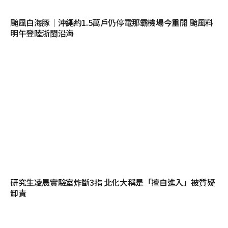
颱風白海豚｜沖繩約1.5萬戶仍停電那霸機場今重開 颱風料
明午登陸浙閩沿海
研究生凌晨實驗室炸斷3指 北化大稱是「擅自進入」被質疑
卸責