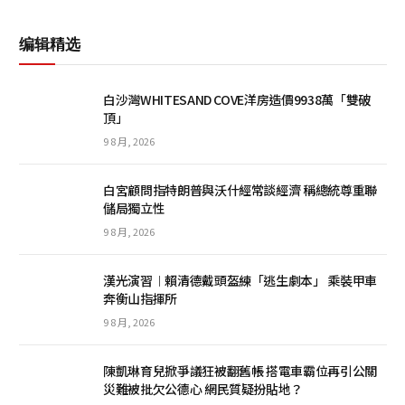
编辑精选
白沙灣WHITESAND COVE洋房造價9938萬「雙破
頂」
9 8 月, 2026
白宮顧問指特朗普與沃什經常談經濟 稱總統尊重聯
儲局獨立性
9 8 月, 2026
漢光演習︱賴清德戴頭盔練「逃生劇本」 乘裝甲車
奔衡山指揮所
9 8 月, 2026
陳凱琳育兒掀爭議狂被翻舊帳 搭電車霸位再引公關
災難被批欠公德心 網民質疑扮貼地？