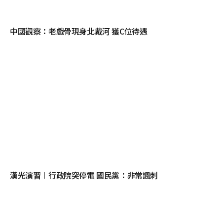
中國觀察：老戲骨現身北戴河 獲C位待遇
漢光演習︱行政院突停電 國民黨：非常諷刺