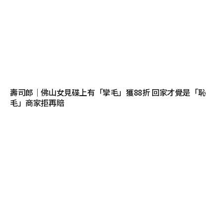
壽司郎｜佛山女見碟上有「攣毛」獲88折 回家才覺是「恥
毛」商家拒再賠