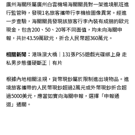
廣州海關所屬廣州白雲機場海關關員對一架進境航班進
行監管時，發現1名旅客攜帶行李機檢圖像異常。經進
一步查驗，海關關員發現該旅客行李內裝有成捆的歐元
現金，包含200、50、20等不同面值，均未向海關申
報，共計43.59萬歐元，折合人民幣超360萬元。
相關新聞：
港珠澳大橋｜131張PS5遊戲光碟綁上身 走
私男步態僵硬斷正｜有片
根據內地相關法規，貨幣現鈔屬於限制進出境物品。進
境旅客攜帶的人民幣現鈔超過2萬元或外幣現鈔折合超
過5000美元，應當如實向海關申報，選擇「申報通
道」通關。