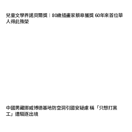
兒童文學界諾貝爾獎︱80歲插畫家蔡皋獲獎 60年來首位華
人得此殊榮
中國男藏挪威博德基地防空洞引國安疑慮 稱「只想打黑
工」遭驅逐出境