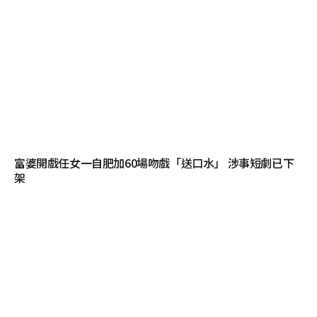
富婆開戲任女一自肥加60場吻戲「送口水」 涉事短劇已下
架