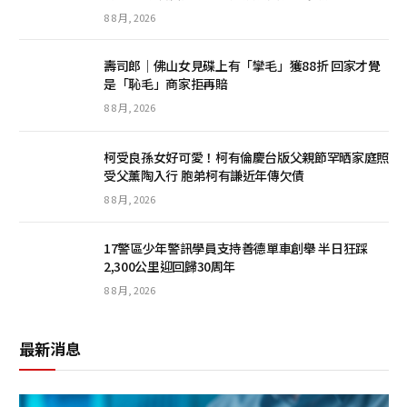
8 8 月, 2026
壽司郎｜佛山女見碟上有「攣毛」獲88折 回家才覺
是「恥毛」商家拒再賠
8 8 月, 2026
柯受良孫女好可愛！柯有倫慶台版父親節罕晒家庭照
受父薰陶入行 胞弟柯有謙近年傳欠債
8 8 月, 2026
17警區少年警訊學員支持善德單車創舉 半日狂踩
2,300公里迎回歸30周年
8 8 月, 2026
最新消息