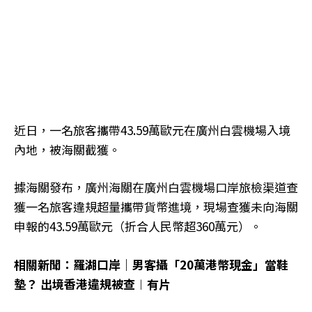
近日，一名旅客攜帶43.59萬歐元在廣州白雲機場入境
內地，被海關截獲。
據海關發布，廣州海關在廣州白雲機場口岸旅檢渠道查
獲一名旅客違規超量攜帶貨幣進境，現場查獲未向海關
申報的43.59萬歐元（折合人民幣超360萬元）。
相關新聞：羅湖口岸｜男客攝「20萬港幣現金」當鞋
墊？ 出境香港違規被查︱有片