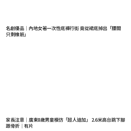
名創優品｜內地女著一次性底褲行街 竟從裙底掉出「腰間
只剩橡筋」
家長注意｜廣東8歲男童模仿「超人迪加」 2.6米高台跳下腳
跟骨折｜有片