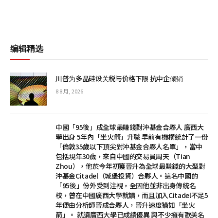
编辑精选
川普为多晶硅设关税与价格下限 抗中企倾销
8 8 月, 2026
中國「95後」成全球最賺錢對沖基金合夥人 廣西大
學出身 5年內「坐火箭」升職 早前有機構統計了一份
「倫敦35歲以下頂尖對沖基金合夥人名單」，當中
包括現年30歲，來自中國的交易員周天（Tian
Zhou），他於今年初獲晉升為全球最賺錢的大型對
沖基金Citadel（城堡投資）合夥人。這名中國的
「95後」份外受到注視，全因他並非出身傳統名
校，曾在中國廣西大學就讀，而且加入Citadel不足5
年便由分析師晉成合夥人，晉升速度猶如「坐火
箭」。 就讀廣西大學已成績優異 與不少擁有歐美名