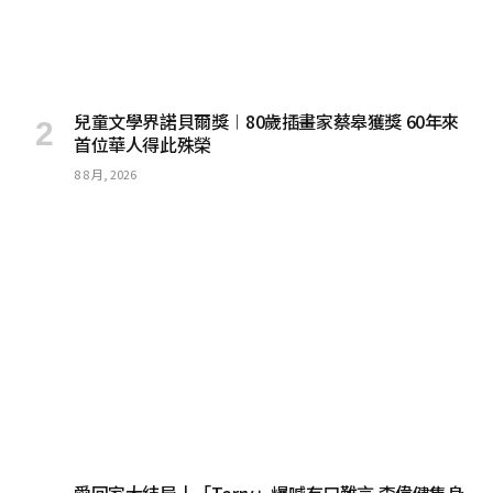
兒童文學界諾貝爾獎︱80歲插畫家蔡皋獲獎 60年來
首位華人得此殊榮
8 8 月, 2026
愛回家大結局丨「Terry」爆喊有口難言 李偉健隻身