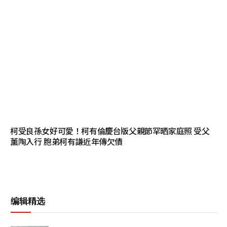
柯受良孫女好可愛！柯有倫慶台版父親節罕晒家庭照 受父
薰陶入行 胞弟柯有謙近年傳欠債
编辑精选