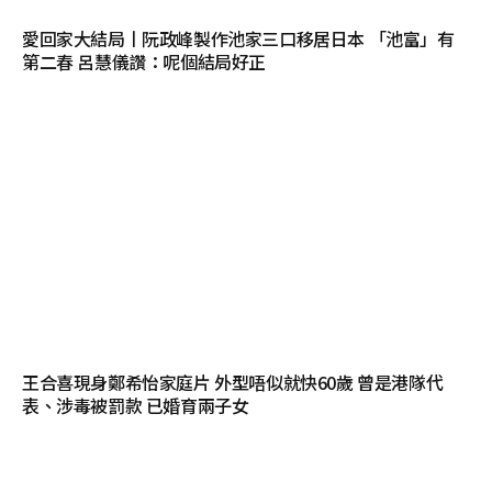
愛回家大結局丨阮政峰製作池家三口移居日本 「池富」有
第二春 呂慧儀讚：呢個結局好正
王合喜現身鄭希怡家庭片 外型唔似就快60歲 曾是港隊代
表、涉毒被罰款 已婚育兩子女