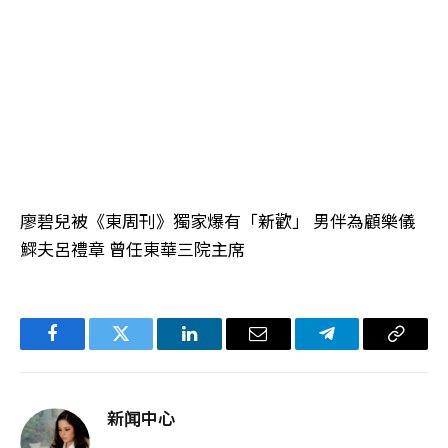
廖碧兒被《東周刊》獨家爆有「新歡」 男伴為顧樂儀
鰥夫呂禮章 曾任東華三院主席
Facebook
Twitter
LinkedIn
电
Telegram
复
子
制
邮
链
新闻中心
件
接