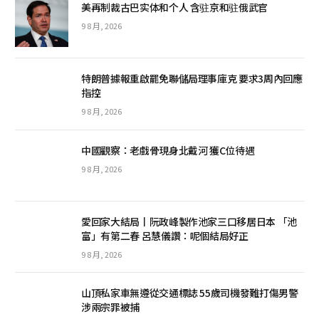
美再制裁古巴实体和个人 含驻京和驻俄武官
9 8 月, 2026
特朗普據報重啟罷免聯儲局理事庫克 要求3周內回應
指控
9 8 月, 2026
中國觀察：老戲骨現身北戴河 獲C位待遇
9 8 月, 2026
愛回家大結局丨阮政峰製作池家三口移居日本 「池
富」有第二春 呂慧儀讚：呢個結局好正
9 8 月, 2026
山頂私家車無遵從交通標誌 55歲司機發難打傷男警
涉兩宗罪被捕