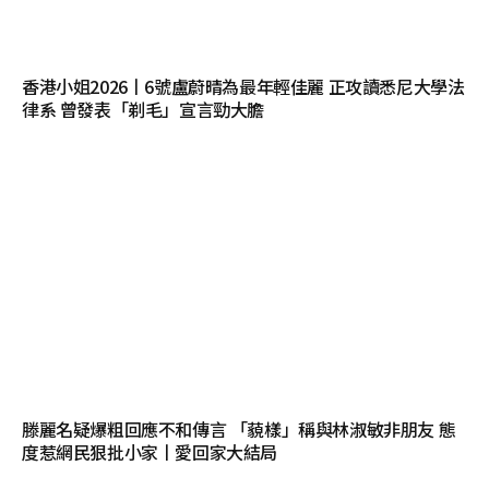
香港小姐2026丨6號盧蔚晴為最年輕佳麗 正攻讀悉尼大學法
律系 曾發表「剃毛」宣言勁大膽
滕麗名疑爆粗回應不和傳言 「藐樣」稱與林淑敏非朋友 態
度惹網民狠批小家丨愛回家大結局