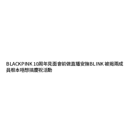
BLACKPINK 10周年見面會前做直播安撫BLINK 被揭兩成
員根本唔想搞慶祝活動