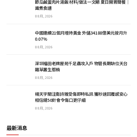
節瓜鹹蛋肉片湯飯 材料/做法一文睇 夏日開胃簡餐｜
識煮食譜
8 8 月, 2026
中國連續21個月增持黃金 外儲34188億美元按月升
0.07%
8 8 月, 2026
深圳福田老牌屋苑千足蟲攻入戶 物管長期缺位天台
雜草叢生惹禍
8 8 月, 2026
楊天宇關注衛詩雅受傷即時私訊 獲秒速回覆感安心
相信縫50針會令傷口更仔細
8 8 月, 2026
最新消息