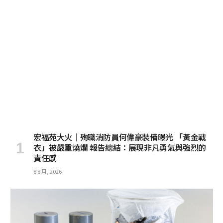
宏福苑大火｜殉職消防員何偉豪裝備曝光 「黃金戰
衣」被嚴重燒爛 報告總結：展現非凡勇氣與強烈的
責任感
8 8 月, 2026