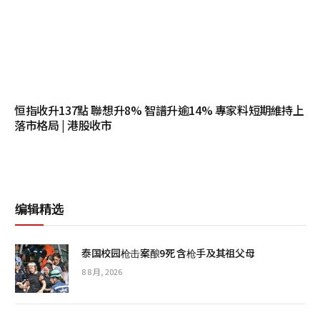
恒指收升137點 聯想升8% 智譜升逾14% 專家料短期維持上
落市格局 | 港股收市
编辑精选
泰国校园枪击案酿9死 含枪手及其祖父母
8 8 月, 2026