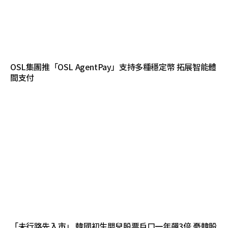
OSL集團推「OSL AgentPay」支持多種穩定幣 拓展智能體
間支付
「未行路先入市」 韓國初生嬰兒股票戶口一年飆3倍 憂韓股