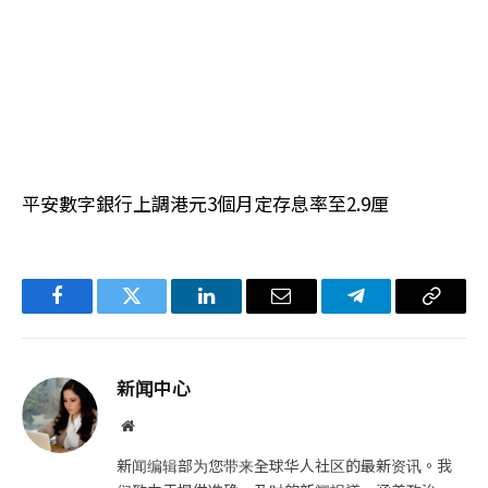
平安數字銀行上調港元3個月定存息率至2.9厘
Facebook
Twitter
LinkedIn
电
Telegram
复
子
制
邮
链
新闻中心
件
接
网
站
新闻编辑部为您带来全球华人社区的最新资讯。我