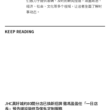
们致力于提供准确、及时的新闻报道，涵盖政治、
经济、社会、文化等多个领域，让读者全面了解时
事动态。
KEEP READING
JHC真好城約80間分店已換新招牌 邀馮盈盈任「一日店
長」預告增設裝修及傢俬定制服務