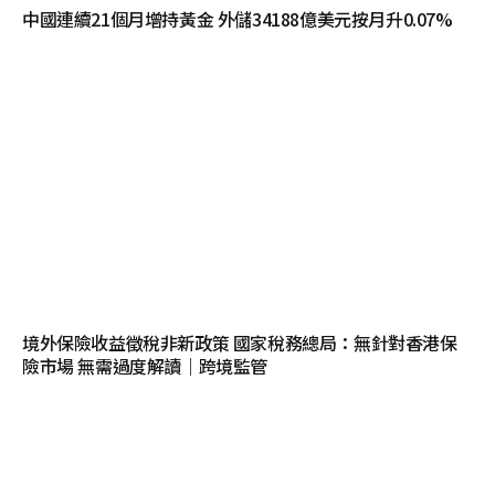
中國連續21個月增持黃金 外儲34188億美元按月升0.07%
境外保險收益徵稅非新政策 國家稅務總局：無針對香港保
險市場 無需過度解讀｜跨境監管