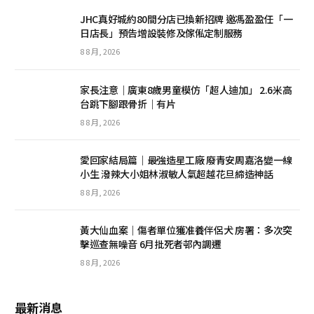
JHC真好城約80間分店已換新招牌 邀馮盈盈任「一
日店長」預告增設裝修及傢俬定制服務
8 8 月, 2026
家長注意｜廣東8歲男童模仿「超人迪加」 2.6米高
台跳下腳跟骨折｜有片
8 8 月, 2026
愛回家結局篇｜最強造星工廠 廢青安周嘉洛變一線
小生 潑辣大小姐林淑敏人氣超越花旦締造神話
8 8 月, 2026
黃大仙血案｜傷者單位獲准養伴侶犬 房署：多次突
擊巡查無噪音 6月批死者邨內調遷
8 8 月, 2026
最新消息