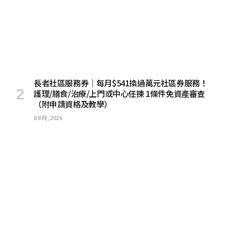
長者社區服務券｜每月$541換過萬元社區券服務！
護理/膳食/治療/上門或中心任揀 1條件免資產審查
（附申請資格及教學）
8 8 月, 2026