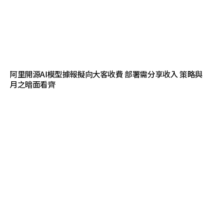
阿里開源AI模型據報擬向大客收費 部署需分享收入 策略與
月之暗面看齊