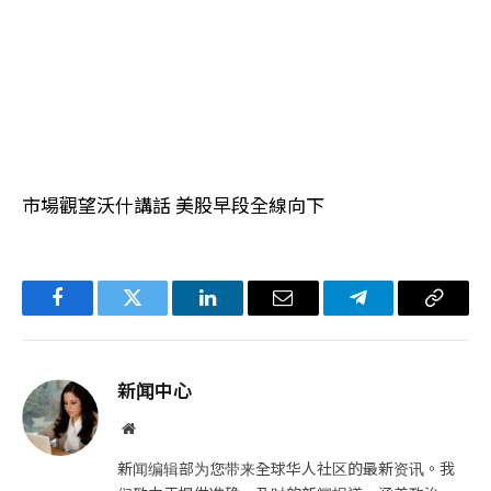
市場觀望沃什講話 美股早段全線向下
Facebook
Twitter
LinkedIn
电
Telegram
复
子
制
邮
链
新闻中心
件
接
网
站
新闻编辑部为您带来全球华人社区的最新资讯。我