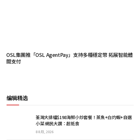
OSL集團推「OSL AgentPay」支持多種穩定幣 拓展智能體
間支付
编辑精选
荃灣大排檔$198海鮮小炒套餐！蒸魚+白灼蝦+自選
小菜 網民大讚：超抵食
8 8 月, 2026