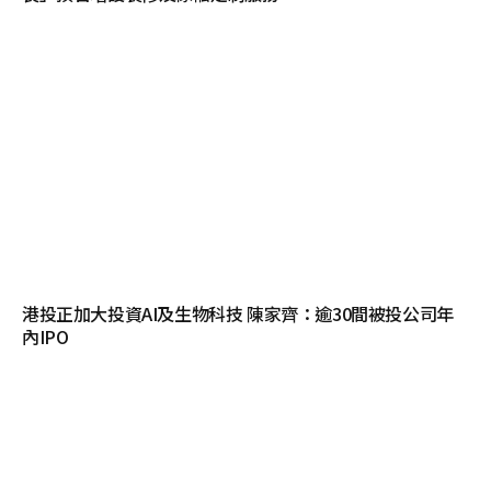
港投正加大投資AI及生物科技 陳家齊：逾30間被投公司年
內IPO