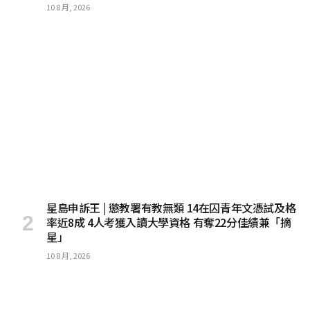
10 8 月, 2026
星島申訴王 | 懲教署有教無類 14在囚青年文憑試及格
率近8成 4人考獲入讀大學資格 有奪22分佳績兼「摘
星」
10 8 月, 2026