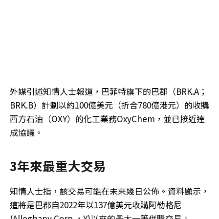
外媒引述知情人士報道，巴菲特旗下的巴郡（BRK.A；
BRK.B）計劃以約100億美元（折合780億港元）的收購
西方石油（OXY）的化工業務OxyChem，並已接近達
成協議。
3年來最重大交易
知情人士指，該交易可能在未來幾日公佈。資料顯示，
這將是巴郡自2022年以137億美元收購阿勒格尼
(Alleghany Corp.，Y)以來的最大一筆併購交易。