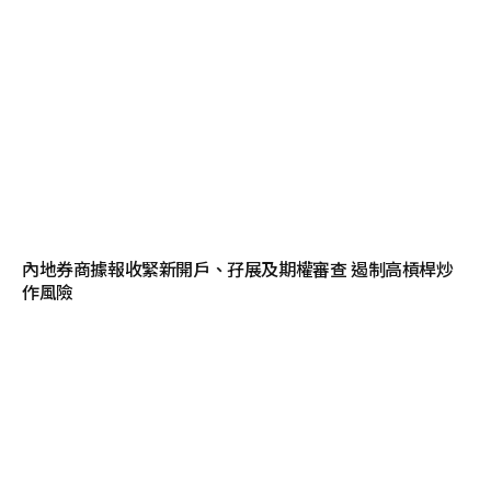
內地券商據報收緊新開戶、孖展及期權審查 遏制高槓桿炒
作風險