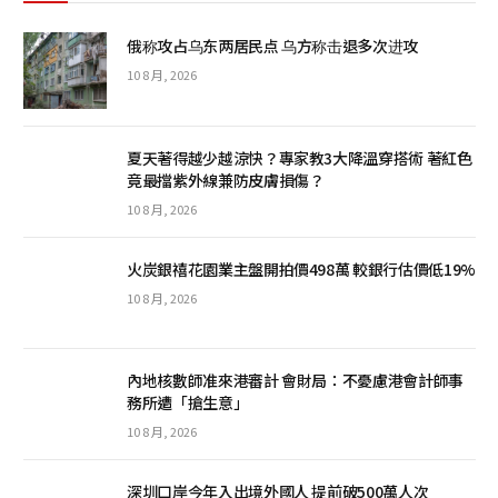
俄称攻占乌东两居民点 乌方称击退多次进攻
10 8 月, 2026
夏天著得越少越涼快？專家教3大降溫穿搭術 著紅色
竟最擋紫外線兼防皮膚損傷？
10 8 月, 2026
火炭銀禧花園業主盤開拍價498萬 較銀行估價低19%
10 8 月, 2026
內地核數師准來港審計 會財局：不憂慮港會計師事
務所遭「搶生意」
10 8 月, 2026
深圳口岸今年入出境外國人 提前破500萬人次