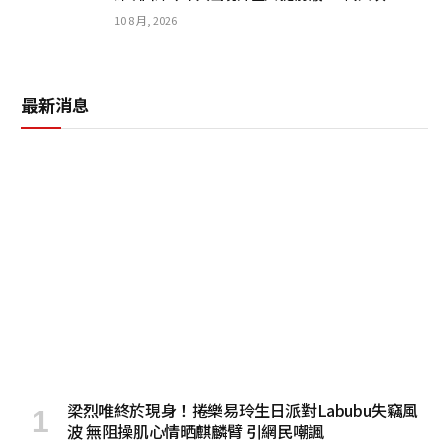
10 8 月, 2026
最新消息
梁烈唯終於現身！捲樂易玲生日派對Labubu失竊風
波 無阻操肌心情晒麒麟臂 引網民嘲諷