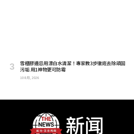
雪櫃膠邊忌用漂白水清潔！專家教3步徹底去除頑固
污垢 用1神物更可防霉
10 8 月, 2026