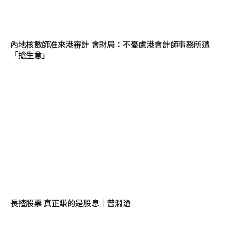
內地核數師准來港審計 會財局：不憂慮港會計師事務所遭
「搶生意」
長揸股票 真正賺的是股息｜曾淵滄