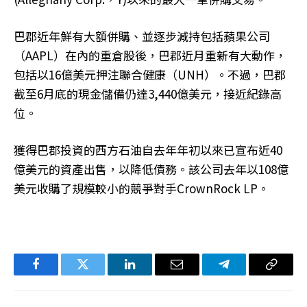
巴郡近年鮮有大額併購、並逐步減持包括蘋果公司
（AAPL）在內的重倉股後，巴郡近月重新有大動作，
包括以16億美元押注聯合健康（UNH）。不過，巴郡
截至6月底的現金儲備仍達3,440億美元，接近紀錄高
位。
獲得巴郡投資的西方石油自去年年初以來已宣布近40
億美元的資產出售，以降低債務。該公司去年以108億
美元收購了規模較小的競爭對手CrownRock LP。
Facebook
Twitter
LinkedIn
电
Telegram
复
子
制