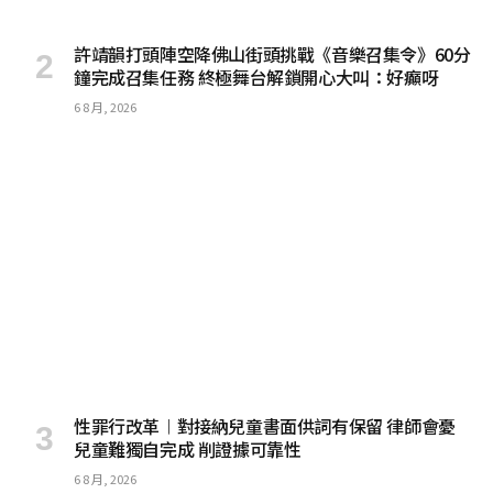
許靖韻打頭陣空降佛山街頭挑戰《音樂召集令》60分
鐘完成召集任務 終極舞台解鎖開心大叫：好癲呀
6 8 月, 2026
性罪行改革︱對接納兒童書面供詞有保留 律師會憂
兒童難獨自完成 削證據可靠性
6 8 月, 2026