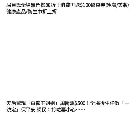
屈臣氏全場無門檻88折！消費再送$100優惠券 護膚/美妝/
健康產品/衛生巾折上折
天后驚現「白龍王姐姐」周街派$500！全場後生仔做「一
決定」保平安 網民：拎咗要小心……