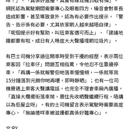
咩？」、「真係好滋擾，其實有線耳機10蚊有條」。
網民認為駕駛期間需要專心及眼看四方，噪音會對車長
造成影響，甚至導致意外，認為有必要作出提示，「警
告、告示係有必要，尤其依家啲人越來越唔自律」、
「呢個提示好有幫助，叫班乘客適可而止」、「建議地
鐵都要有啦，成日有人喺度大大聲播埋啲垃圾片」。
有巴士司機分享過往開車時受到干擾的經歷，表示兩位
乘客因「拉車仔」問題互相指罵，令他忍不住靠邊停
車，「再講一係就報警佢哋落車慢慢傾，一係就等我
15分鐘落到元朗你哋再嘈，即時靜晒」；也有一位司
機曾遇上乘客大聲講電話，也完全不理會車廂內廣播，
「直接大欖擺街落車鬧，跟住先收晒聲繼續行程，唔講
以為佢屋企呀」。有的士司機留言表示駕駛時需要高度
專心，「無論揸咩車被滋擾都真係好難專心」。
文:RY