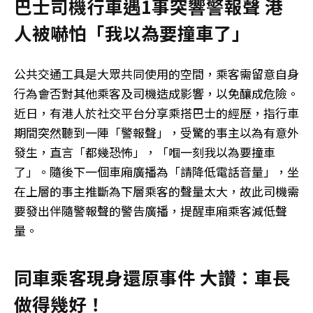
巴士司機行車遇1事突響警報聲 港
人被嚇怕「我以為要撞車了」
公共交通工具是大眾共同使用的空間，乘客需留意自身
行為會否對其他乘客及司機造成影響，以免釀成危險。
近日，有港人於社交平台分享乘搭巴士的經歷，指行車
期間突然聽到一陣「警報聲」，受驚的事主以為有意外
發生，直言「都幾恐怖」，「嗰一刻我以為要撞車
了」。隨後下一個車廂廣播為「請降低電話音量」，坐
在上層的事主推斷為下層乘客的聲量太大，故此司機需
要發出伴隨警報聲的警告廣播，提醒車廂乘客減低聲
量。
同車乘客現身還原事件 大讚：車長
做得幾好！