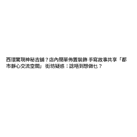
西環驚現神秘吉舖？店內簡單佈置裝飾 手寫故事共享「都
市靜心交流空間」 街坊疑惑：諗唔到想做乜？