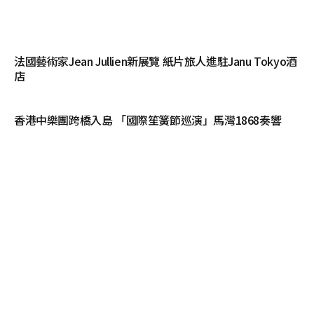
法國藝術家Jean Jullien新展覽 紙片旅人進駐Janu Tokyo酒
店
香港中樂團跨橋入島 「國際笙簧節巡演」馬灣1868奏響