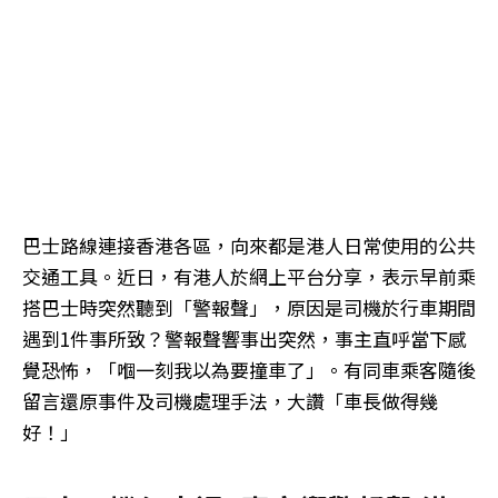
巴士路線連接香港各區，向來都是港人日常使用的公共
交通工具。近日，有港人於網上平台分享，表示早前乘
搭巴士時突然聽到「警報聲」，原因是司機於行車期間
遇到1件事所致？警報聲響事出突然，事主直呼當下感
覺恐怖，「嗰一刻我以為要撞車了」。有同車乘客隨後
留言還原事件及司機處理手法，大讚「車長做得幾
好！」