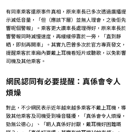
有同車乘客還原事件真相，原來車長已多次透過廣播提
示減低音量，「但（應該下層）並無人理會，之後佢先
響呢個警報」。乘客更大讚車長處理得好，原來車長於
響警報同時減慢速度，再緩緩停靠於一旁，「直到靜
晒，即刻再開車」。其實九巴曾多次於官方專頁發文，
提醒乘客於車廂內要戴上耳機看短片或聽歌，以免影響
司機及其他乘客。
網民認同有必要提醒：真係會令人
煩燥
對此，不少網民表示近年越來越多乘客不戴上耳機，導
致其他乘客及司機受到噪音騷擾，「真係會令人煩燥，
勁無公德心」、「啲人真係好討厭，戴耳機好困難嘅