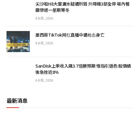
尖沙咀H8大廈灑水疑遭刑毀 升降機3部全停 場內餐
廳慘遇一星期寒冬
6 8 月, 2026
墨西哥TikTok网红直播中遭枪击身亡
6 8 月, 2026
SanDisk上季收入飆3.7倍勝預期 惟指引遜色 股價績
後急挫近8%
6 8 月, 2026
最新消息