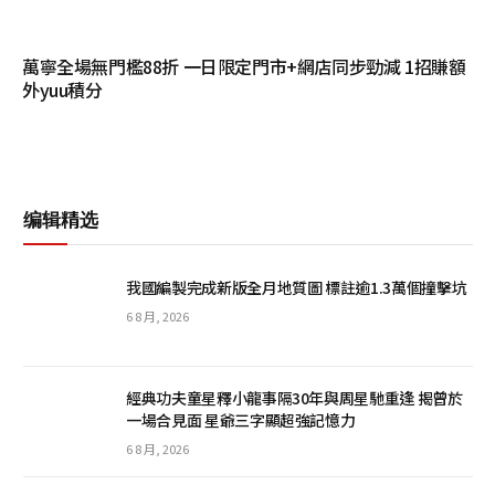
萬寧全場無門檻88折 一日限定門市+網店同步勁減 1招賺額
外yuu積分
编辑精选
我國編製完成新版全月地質圖 標註逾1.3萬個撞擊坑
6 8 月, 2026
經典功夫童星釋小龍事隔30年與周星馳重逢 揭曾於
一場合見面 星爺三字顯超強記憶力
6 8 月, 2026