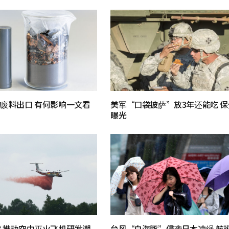
废料出口 有何影响一文看
美军“口袋披萨”放3年还能吃 
曝光
 推动空中灭火飞机研发潮
台风“白海豚”侵袭日本冲绳 航