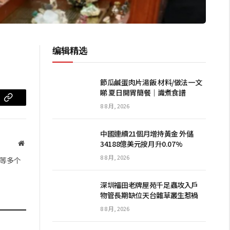
编辑精选
節瓜鹹蛋肉片湯飯 材料/做法一文
睇 夏日開胃簡餐｜識煮食譜
m
复
8 8 月, 2026
制
中國連續21個月增持黃金 外儲
链
34188億美元按月升0.07%
网
站
接
8 8 月, 2026
等多个
深圳福田老牌屋苑千足蟲攻入戶
物管長期缺位天台雜草叢生惹禍
8 8 月, 2026