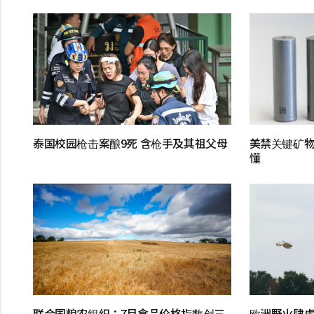
泰国校园枪击案酿9死 含枪手及其祖父母
美禁关键矿物
懂
联合国粮农组织：7月食品价格指数创三
欧洲野火肆虐