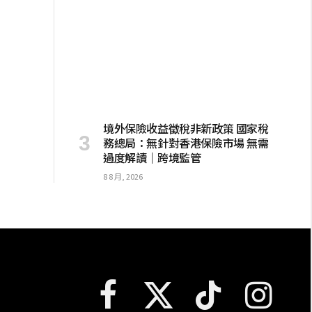
境外保險收益徵稅非新政策 國家稅
務總局：無針對香港保險市場 無需
過度解讀｜跨境監管
8 8 月, 2026
Facebook
X
TikTok
Instagram