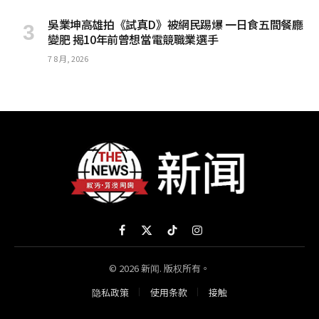
吳業坤高雄拍《試真D》被網民踢爆 一日食五間餐廳
變肥 揭10年前曾想當電競職業選手
7 8 月, 2026
Facebook
X
TikTok
Instagram
(Twitter)
© 2026 新闻. 版权所有。
隐私政策
使用条款
接触