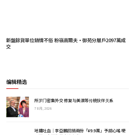
新盤餘貨單位銷情不俗 粉嶺高爾夫·御苑分層戶2097萬成
交
编辑精选
所罗门密集外交 修复与美澳等传统伙伴关系
7 8 月, 2026
地鐵吐血｜李亞鵬回捐兩份「¥9.9萬」予胡心瑤 哽