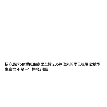
招商局斥5億購紅磡森里全幢 205牀位未開學已租爆 勁搶學
生宿舍 不足一年連掃3項目