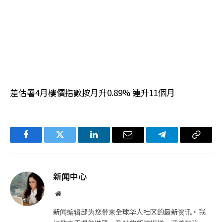
差估署4月樓價指數按月升0.89% 連升11個月
Facebook
Twitter
LinkedIn
电
Telegram
复
子
制
邮
链
新闻中心
件
接
网
站
新闻编辑部为您带来全球华人社区的最新资讯。我