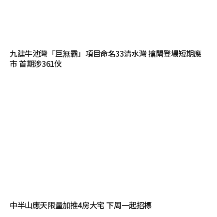
九建牛池灣「巨無霸」項目命名33清水灣 搶閘登場短期應
市 首期涉361伙
中半山應天限量加推4房大宅 下周一起招標