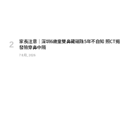
家長注意｜深圳6歲童雙鼻藏磁珠5年不自知 照CT揭
發險穿鼻中隔
7 8 月, 2026