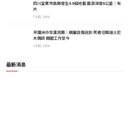
四川宜賓市高縣發生4.9級地震 震源深度6公里｜有
片
7 8 月, 2026
吊鐘洲中年漢溺斃｜親屬哀傷送別 死者任職迪士尼
木偶師 開園工作至今
7 8 月, 2026
最新消息