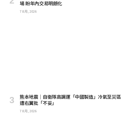
場 盼年內交易明朗化
7 8 月, 2026
熊本地震｜自衛隊高調運「中國製造」冷氣至災區
遭右翼批「不妥」
7 8 月, 2026