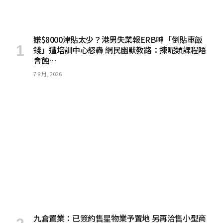
嫌$8000津貼太少？港男失業報ERB呻「倒貼車飯
錢」遭培訓中心怒轟 網民幽默教路：揀呢類課程唔
會蝕…
7 8 月, 2026
九倉置業：已簽約售星物業予置地 另再洽售小型商