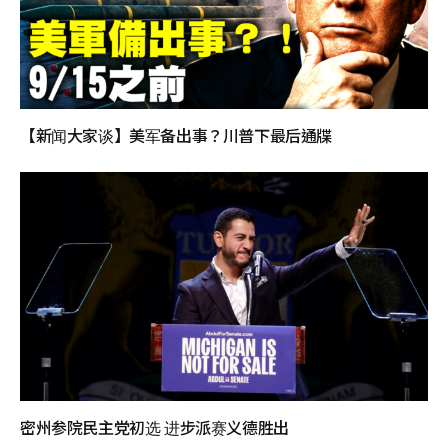
【新闻大家谈】美军备出事？川普下最后通牒
密州参院民主党初选 进步派赛义德胜出