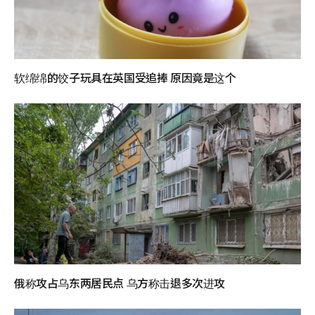
软绵绵的饺子玩具在英国受追捧 原因竟是这个
俄称攻占乌东两居民点 乌方称击退多次进攻