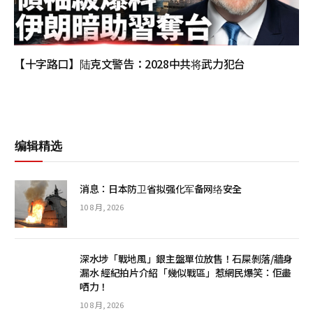
【十字路口】陆克文警告：2028中共将武力犯台
编辑精选
消息：日本防卫省拟强化军备网络安全
10 8 月, 2026
深水埗「戰地風」銀主盤單位放售！石屎剝落/牆身
漏水 經紀拍片介紹「幾似戰區」惹網民爆笑：佢盡
哂力！
10 8 月, 2026