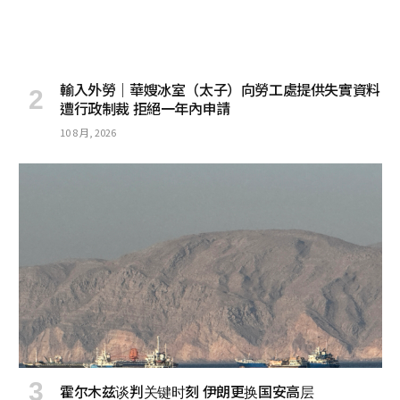
輸入外勞｜華嫂冰室（太子）向勞工處提供失實資料
遭行政制裁 拒絕一年內申請
10 8 月, 2026
霍尔木兹谈判关键时刻 伊朗更换国安高层