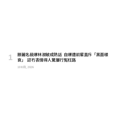
滕麗名藐爆林淑敏成熱話 自爆遭前輩直斥「黑面樣
衰」 認冇表情得人驚屢行冤枉路
10 8 月, 2026