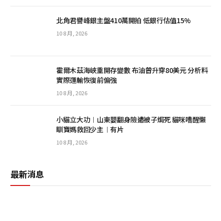
北角君譽峰銀主盤410萬開拍 低銀行估值15%
10 8 月, 2026
霍爾木茲海峽重開存變數 布油曾升穿80美元 分析料
實際運輸恢復前偏強
10 8 月, 2026
小貓立大功︱山東嬰翻身險遭被子焗死 貓咪嘈醒懶
瞓寶媽救回少主︱有片
10 8 月, 2026
最新消息