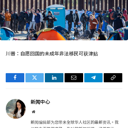
川普：自愿回国的未成年非法移民可获津贴
Facebook
Twitter
LinkedIn
电
Telegram
复
子
制
邮
链
新闻中心
件
接
网
站
新闻编辑部为您带来全球华人社区的最新资讯。我