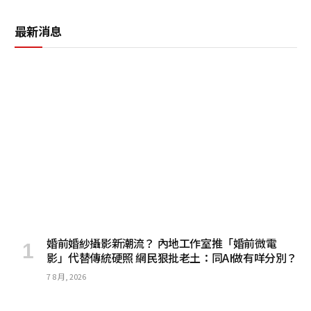
最新消息
婚前婚紗攝影新潮流？ 內地工作室推「婚前微電
影」代替傳統硬照 網民狠批老土：同AI做有咩分別？
7 8 月, 2026