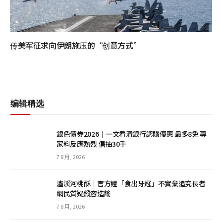
传美军征求向伊朗施压的“创意方式”
编辑精选
銀色債券2026｜一文看清銀行認購優惠 最多8免 專
家料反應熱烈 倡抽30手
7 8 月, 2026
瀘溪河桃酥｜官方證「食出牙冠」不實棄追究長者
網民質疑縱容造謠
7 8 月, 2026