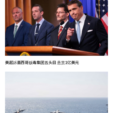
美起诉墨西哥贩毒集团五头目 悬赏1亿美元