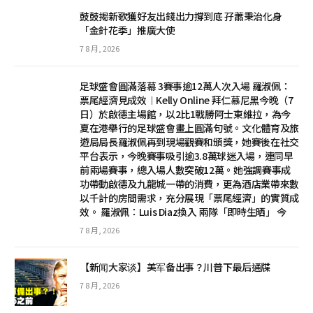
鼓鼓揭新歌獲好友出錢出力撐到底 孖蕭秉治化身
「金針花季」推廣大使
7 8 月, 2026
足球盛會圓滿落幕 3賽事逾12萬人次入場 羅淑佩：
票尾經濟見成效︱Kelly Online 拜仁慕尼黑今晚（7
日）於啟德主場館，以2比1戰勝阿士東維拉，為今
夏在港舉行的足球盛會畫上圓滿句號。文化體育及旅
遊局局長羅淑佩再到現場觀賽和頒獎，她賽後在社交
平台表示，今晚賽事吸引逾3.8萬球迷入場，連同早
前兩場賽事，總入場人數突破12萬。她強調賽事成
功帶動啟德及九龍城一帶的消費，更為酒店業帶來數
以千計的房間需求，充分展現「票尾經濟」的實質成
效。 羅淑佩：Luis Diaz換入 兩隊「即時生晒」 今
7 8 月, 2026
【新闻大家谈】美军备出事？川普下最后通牒
7 8 月, 2026