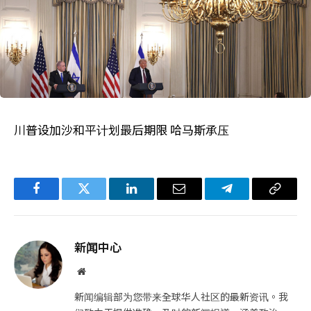
川普设加沙和平计划最后期限 哈马斯承压
Facebook
Twitter
LinkedIn
电
Telegram
复
子
制
邮
链
新闻中心
件
接
网
站
新闻编辑部为您带来全球华人社区的最新资讯。我