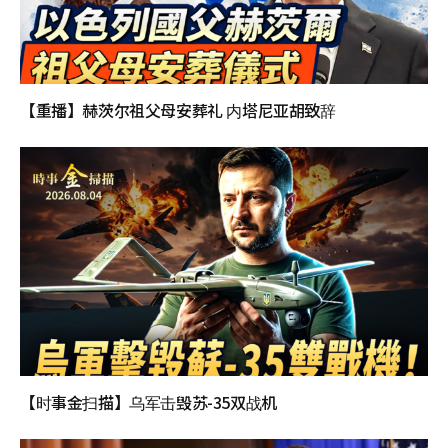
【重播】赫茨尔祖父母安葬礼 内塔尼亚胡致辞
【时事金扫描】乌军击毁苏-35双战机