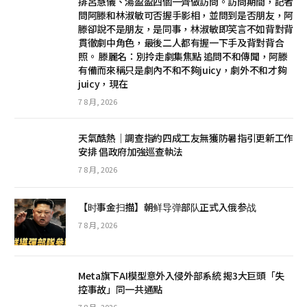
排呂慧儀、湯盈盈四個一齊做訪問。訪問期間，記者
問阿滕和林淑敏可否握手影相，並問到是否朋友，阿
滕卻說不是朋友，是同事，林淑敏即笑言不如背對背
貫徹劇中角色，最後二人都有握一下手及背對背合
照。 滕麗名：別拎走劇集焦點 追問不和傳聞，阿滕
有備而來稱只是劇內不和不夠juicy，劇外不和才夠
juicy，現在
7 8 月, 2026
天氣酷熱│調查指約四成工友無獲防暑指引更新工作
安排 倡政府加強巡查執法
7 8 月, 2026
【时事金扫描】朝鲜导弹部队正式入俄参战
7 8 月, 2026
Meta旗下AI模型意外入侵外部系統 揭3大巨頭「失
控事故」同一共通點
7 8 月, 2026