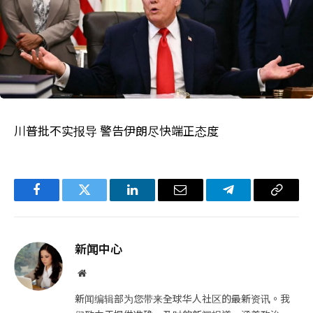
川普批不实报导 警告伊朗尽快端正态度
Facebook
Twitter
LinkedIn
电
Telegram
复
子
制
邮
链
新闻中心
件
接
网
站
新闻编辑部为您带来全球华人社区的最新资讯。我