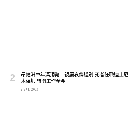
吊鐘洲中年漢溺斃｜親屬哀傷送別 死者任職迪士尼
木偶師 開園工作至今
7 8 月, 2026