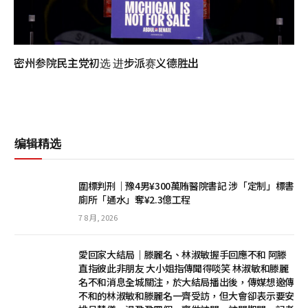
密州参院民主党初选 进步派赛义德胜出
编辑精选
圍標判刑｜豫4男¥300萬賄醫院書記 涉「定制」標書
廁所「通水」奪¥2.3億工程
7 8 月, 2026
愛回家大結局｜滕麗名、林淑敏握手回應不和 阿滕
直指彼此非朋友 大小姐指傳聞得啖笑 林淑敏和滕麗
名不和消息全城關注，於大結局播出後，傳媒想邀傳
不和的林淑敏和滕麗名一齊受訪，但大會卻表示要安