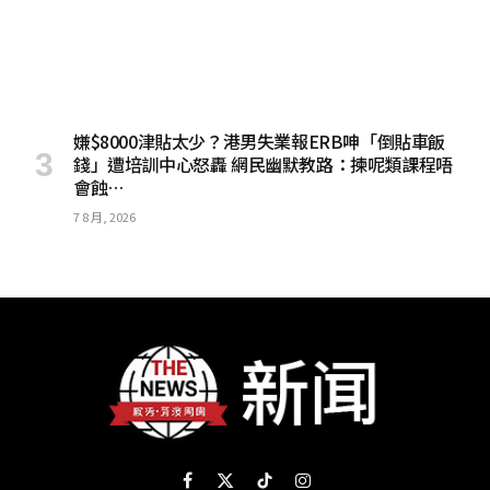
嫌$8000津貼太少？港男失業報ERB呻「倒貼車飯
錢」遭培訓中心怒轟 網民幽默教路：揀呢類課程唔
會蝕…
7 8 月, 2026
Facebook
X
TikTok
Instagram