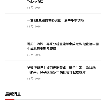
Tokyo酒店
6 8 月, 2026
一隻9厘息股份蓄勢突破｜唐牛午市攻略
6 8 月, 2026
颱風白海豚︱專家分析登陸華東成定局 破登陸中國
生成點最東颱風紀錄
6 8 月, 2026
黎彼得離世丨被前妻離棄成「帶子洪郎」 為38歲
「躺平」兒子還債多年 曾盼尋伴侶度晚年
6 8 月, 2026
最新消息