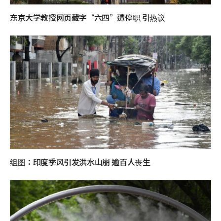
东京大学教授网页藏字“六四”遭停职 引热议
组图：印度季风引发洪水山崩 逾百人丧生