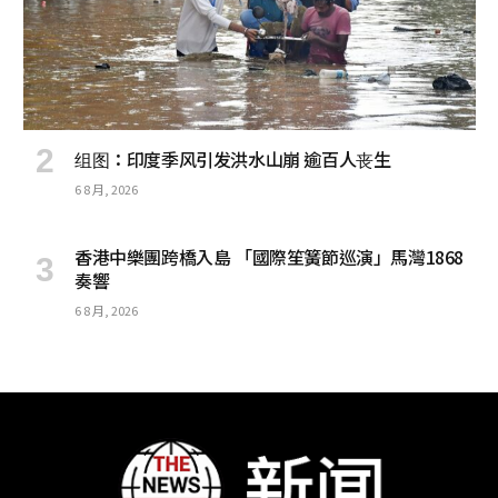
组图：印度季风引发洪水山崩 逾百人丧生
6 8 月, 2026
香港中樂團跨橋入島 「國際笙簧節巡演」馬灣1868
奏響
6 8 月, 2026