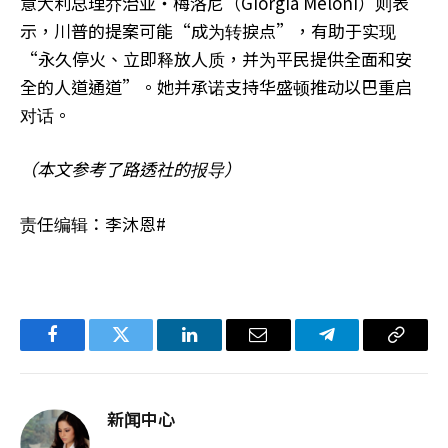
意大利总理乔治亚‧梅洛尼（Giorgia Meloni）则表
示，川普的提案可能“成为转捩点”，有助于实现
“永久停火、立即释放人质，并为平民提供全面和安
全的人道通道”。她并承诺支持华盛顿推动以巴重启
对话。
（本文参考了路透社的报导）
责任编辑：李沐恩#
Facebook
Twitter
LinkedIn
电
Telegram
复
子
制
邮
链
新闻中心
件
接