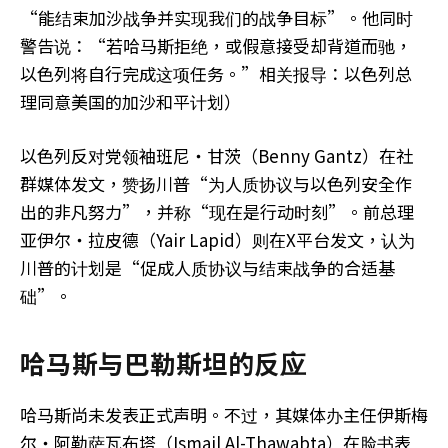
“能结束加沙战争并实现我们的战争目标”。他同时
警告说：“若哈马斯拒绝，或假意接受却背道而驰，
以色列将自行完成这项任务。”相关报导：以色列总
理同意美国的加沙和平计划）
以色列反对党领袖班尼・甘茨（Benny Gantz）在社
群媒体发文，赞扬川普“为人质协议与以色列安全作
出的非凡努力”，并称“现在是行动时刻”。前总理
亚伊尔・拉皮德（Yair Lapid）则在X平台发文，认为
川普的计划是“促成人质协议与结束战争的合适基
础”。
哈马斯与巴勒斯坦的反应
哈马斯尚未发表正式声明。不过，其媒体办主任伊斯梅
尔・阿勒萨瓦布塔（Ismail Al-Thawabta）在脸书表