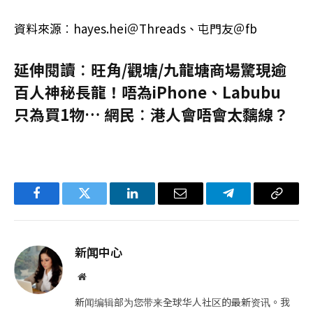
資料來源︰hayes.hei＠Threads、屯門友＠fb
延伸閱讀︰旺角/觀塘/九龍塘商場驚現逾
百人神秘長龍！唔為iPhone、Labubu
只為買1物… 網民︰港人會唔會太黐線？
Facebook
Twitter
LinkedIn
电
Telegram
复
子
制
邮
链
新闻中心
件
接
网
站
新闻编辑部为您带来全球华人社区的最新资讯。我