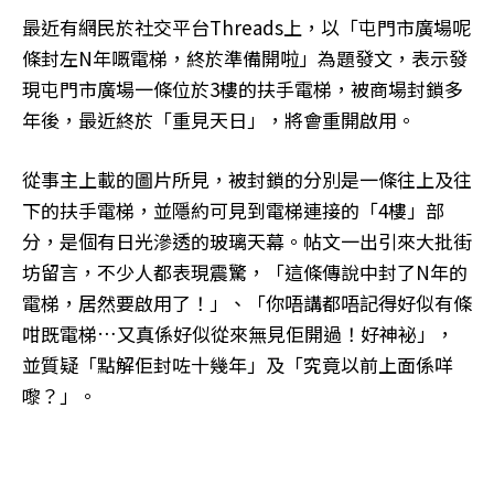
最近有網民於社交平台Threads上，以「屯門市廣場呢
條封左N年嘅電梯，終於準備開啦」為題發文，表示發
現屯門市廣場一條位於3樓的扶手電梯，被商場封鎖多
年後，最近終於「重見天日」，將會重開啟用。
從事主上載的圖片所見，被封鎖的分別是一條往上及往
下的扶手電梯，並隱約可見到電梯連接的「4樓」部
分，是個有日光滲透的玻璃天幕。帖文一出引來大批街
坊留言，不少人都表現震驚，「這條傳說中封了N年的
電梯，居然要啟用了！」、「你唔講都唔記得好似有條
咁既電梯…又真係好似從來無見佢開過！好神袐」，
並質疑「點解佢封咗十幾年」及「究竟以前上面係咩
嚟？」。