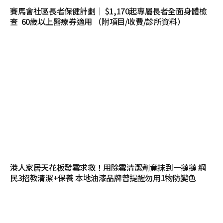
賽馬會社區長者保健計劃｜ $1,170起專屬長者全面身體檢
查 60歲以上醫療券適用 （附項目/收費/診所資料）
港人家居天花板發霉求救！用除霉清潔劑竟抹到一撻撻 網
民3招教清潔+保養 本地油漆品牌曾提醒勿用1物防變色