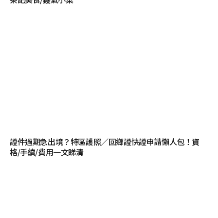
證件過期急出境？特區護照／回鄉證快證申請懶人包！資
格/手續/費用一文睇清