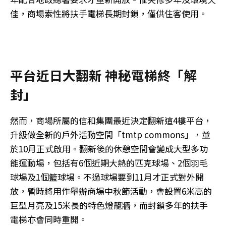
佳，商場索性將扶手電梯長期封鎖，僅供住客使用。
平台近日大翻新 神秘電梯終「解
封」
然而，商場所屬的信和集團最近決定翻新這4樓平台，
升級做全新的戶外活動空間「tmtp commons」，並
於10月正式啟用。翻新後的休憩空間會變成大型多功
能運動場，包括有6個近期大熱的匹克球場、2個羽毛
球場及1個籃球場。不過球場要到11月才正式對外開
放，暫時將用作舉辦商場中秋節活動，會設置6米高的
巨型月亮及15米長的特色燈籠牆，而封鎖多年的扶手
電梯亦會同時重開。