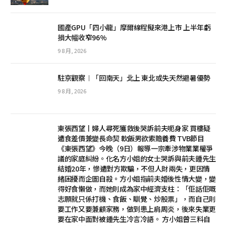
國產GPU「四小龍」摩爾線程擬來港上市 上半年虧
損大幅收窄96%
9 8 月, 2026
駐京觀察︱「回南天」北上 東北或失天然避暑優勢
9 8 月, 2026
東張西望丨婦人尋死獲救後哭訴前夫呃身家 買樓疑
遭食差價兼變長命契 軟飯男欲索贍養費 TVB節目
《東張西望》今晚（9日）報導一宗牽涉物業業權爭
議的家庭糾紛。化名方小姐的女士哭訴與前夫鍾先生
結婚20年，慘遭對方欺騙，不但人財兩失，更因情
緒困擾而企圖自殺。方小姐指前夫婚後性情大變，變
得好食懶做，而她則成為家中經濟支柱：「佢話佢嘅
志願就只係打機、食飯、瞓覺、炒股票」，而自己則
要工作又要兼顧家務，做到患上肩周炎，後來失業更
要在家中面對被鍾先生冷言冷語。 方小姐曾三料自