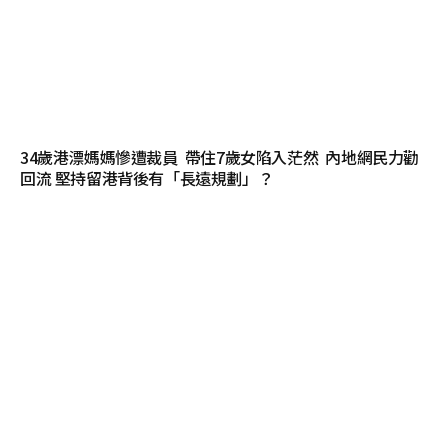
34歲港漂媽媽慘遭裁員 帶住7歲女陷入茫然 內地網民力勸
回流 堅持留港背後有「長遠規劃」？