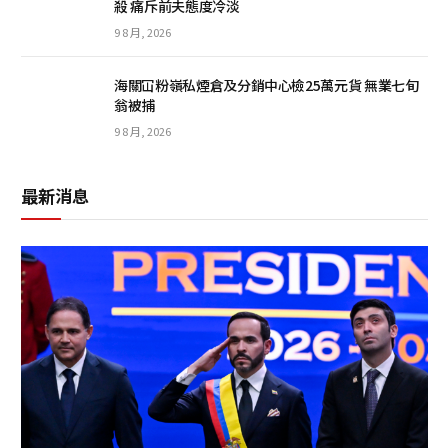
殺 痛斥前夫態度冷淡
9 8 月, 2026
海關冚粉嶺私煙倉及分銷中心檢25萬元貨 無業七旬
翁被捕
9 8 月, 2026
最新消息