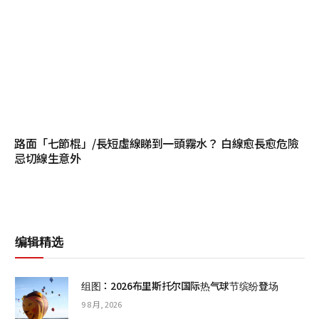
路面「七節棍」/長短虛線睇到一頭霧水？ 白線愈長愈危險
忌切線生意外
编辑精选
组图：2026布里斯托尔国际热气球节缤纷登场
9 8 月, 2026