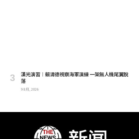
漢光演習︱賴清德視察海軍演練 一架無人機尾翼脫
落
9 8 月, 2026