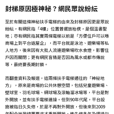
封梯原因極神秘？網民眾說紛紜
至於有關這條神秘扶手電梯的由來及封梯原因更是眾說
紛紜，有網民指「4樓」位置曾擺放枱櫈，是個溫書聖
地；亦有網民指其實兩條電梯以前是「方便住戶可以喺
商場上到平台返屋企」，而平台就是泳池、遊樂場等私
人地方，後來因有大批人流連遊樂場吹水食煙，影響住
戶因而關閉；更有網民盲猜是否因為風水或都市傳說
等，最終要長期封鎖。
而翻查資料及報道，這兩條扶手電梯通往的「神秘地
方」，原來是商場的公共休憩空間，包括兒童遊樂場、
壁球室、羽毛球場、網球場及滾軸溜冰場等，平台是對
外開放，並有扶手電梯連接。但到90年代尾，平台設
施被指日久失修，於是不再對外開放，但後來到2009
年配合地政總署要求才重新開放。惟失修多年及環境欠