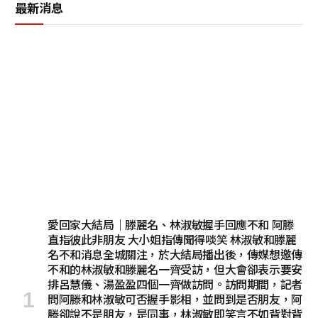
最新消息
愛回家大結局｜滕麗名、林淑敏握手回應不和 阿滕
直指彼此非朋友 大小姐指傳聞得啖笑 林淑敏和滕麗
名不和消息全城關注，於大結局播出後，傳媒想邀傳
不和的林淑敏和滕麗名一齊受訪，但大會卻表示要安
排呂慧儀、湯盈盈四個一齊做訪問。訪問期間，記者
問阿滕和林淑敏可否握手影相，並問到是否朋友，阿
滕卻說不是朋友，是同事，林淑敏即笑言不如背對背