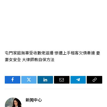
屯門家庭無辜受收數佬滋擾 慘遭上手租客欠債牽連 憂
妻女安全 大律師教自保方法
Facebook
Twitter
LinkedIn
电
Telegram
复
子
制
邮
链
新闻中心
件
接