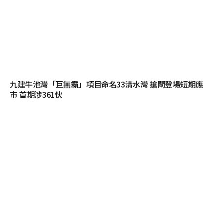
九建牛池灣「巨無霸」項目命名33清水灣 搶閘登場短期應
市 首期涉361伙