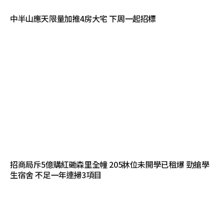
中半山應天限量加推4房大宅 下周一起招標
招商局斥5億購紅磡森里全幢 205牀位未開學已租爆 勁搶學
生宿舍 不足一年連掃3項目