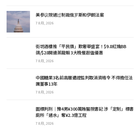
美参议院通过制裁俄罗斯和伊朗法案
7 8 月, 2026
街坊酒樓推「平民價」歎奢華盛宴！$9.8紅燒BB
鴿/$28開邊蒸龍蝦 3大晚餐超值優惠
7 8 月, 2026
中國糖果3名前高層遭證監判取消資格令 不得擔任法
團董事13年
7 8 月, 2026
圍標判刑｜豫4男¥300萬賄醫院書記 涉「定制」標書
廁所「通水」奪¥2.3億工程
7 8 月, 2026