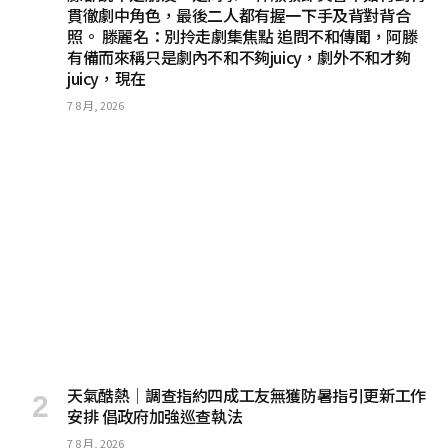
貫徹劇中角色，最後二人都有握一下手及背對背合
照。 滕麗名：別拎走劇集焦點 追問不和傳聞，阿滕
有備而來稱只是劇內不和不夠juicy，劇外不和才夠
juicy，現在
7 8 月, 2026
天氣酷熱│調查指約四成工友無獲防暑指引更新工作
安排 倡政府加強巡查執法
7 8 月, 2026