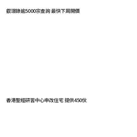
叡璟錄逾5000宗查詢 最快下周開價
香港聖經研習中心申改住宅 提供450伙