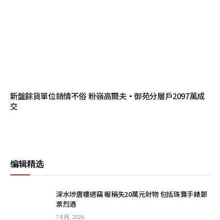
新盤餘貨單位銷情不俗 粉嶺高爾夫·御苑分層戶2097萬成
交
编辑精选
深水埗唐樓遇竊 報稱失20萬元財物 包括珠寶手錶郵
票烈酒
7 8 月, 2026