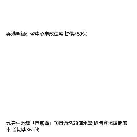
香港聖經研習中心申改住宅 提供450伙
九建牛池灣「巨無霸」項目命名33清水灣 搶閘登場短期應
市 首期涉361伙