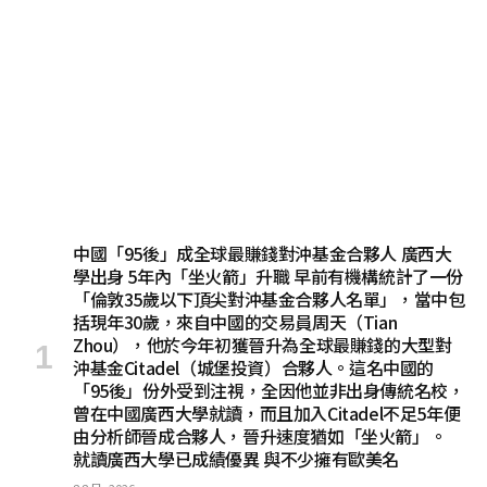
中國「95後」成全球最賺錢對沖基金合夥人 廣西大
學出身 5年內「坐火箭」升職 早前有機構統計了一份
「倫敦35歲以下頂尖對沖基金合夥人名單」，當中包
括現年30歲，來自中國的交易員周天（Tian
Zhou），他於今年初獲晉升為全球最賺錢的大型對
沖基金Citadel（城堡投資）合夥人。這名中國的
「95後」份外受到注視，全因他並非出身傳統名校，
曾在中國廣西大學就讀，而且加入Citadel不足5年便
由分析師晉成合夥人，晉升速度猶如「坐火箭」。
就讀廣西大學已成績優異 與不少擁有歐美名