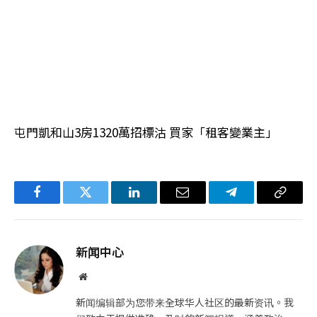
屯門凱和山3房1320萬招標沽 買家「租客變業主」
Facebook
Twitter
LinkedIn
电
Telegram
复
子
制
邮
链
新闻中心
件
接
网
站
新闻编辑部为您带来全球华人社区的最新资讯。我