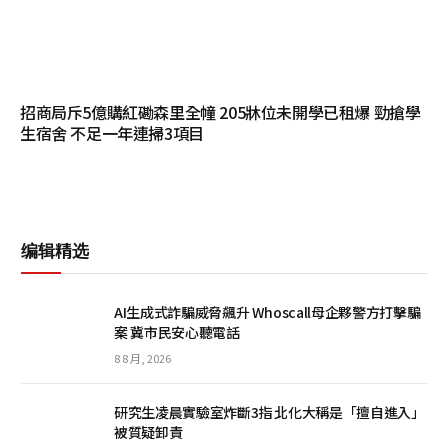
招商局斥5億購紅磡森里全幢 205牀位未開學已租爆 勁搶學
生宿舍 不足一年連掃3項目
编辑精选
AI生成式詐騙威脅飆升 Whoscall母企夥警方打擊騙
案 冀市民安心聽電話
8 8 月, 2026
研究生凌晨實驗室炸斷3指 北化大稱是「擅自進入」
被質疑卸責