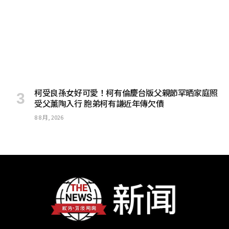
柯受良孫女好可愛！柯有倫慶台版父親節罕晒家庭照
受父薰陶入行 胞弟柯有謙近年傳欠債
8 8 月, 2026