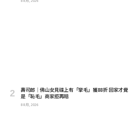
8 8 月, 2026
壽司郎｜佛山女見碟上有「攣毛」獲88折 回家才覺
是「恥毛」商家拒再賠
8 8 月, 2026