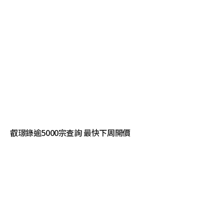
叡璟錄逾5000宗查詢 最快下周開價