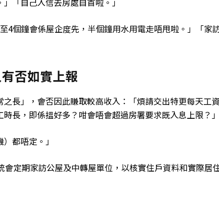
。」「自己入信去房處自首啦。」
3至4個鐘會係屋企度先，半個鐘用水用電走唔甩啦。」「家
入有否如實上報
常之長」，會否因此賺取較高收入：「煩請交出特更每天工
工時長，即係搵好多？咁會唔會超過房署要求既入息上限？
機）都唔定。」
系統會定期家訪公屋及中轉屋單位，以核實住戶資料和實際居