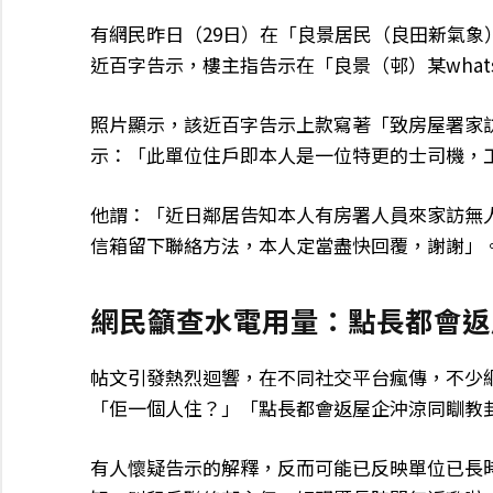
有網民昨日（29日）在「良景居民（良田新氣象
近百字告示，樓主指告示在「良景（邨）某what
照片顯示，該近百字告示上款寫著「致房屋署家
示：「此單位住戶即本人是一位特更的士司機，
他謂：「近日鄰居告知本人有房署人員來家訪無
信箱留下聯絡方法，本人定當盡快回覆，謝謝」
網民籲查水電用量：點長都會返
帖文引發熱烈迴響，在不同社交平台瘋傳，不少
「佢一個人住？」「點長都會返屋企沖涼同瞓教
有人懷疑告示的解釋，反而可能已反映單位已長