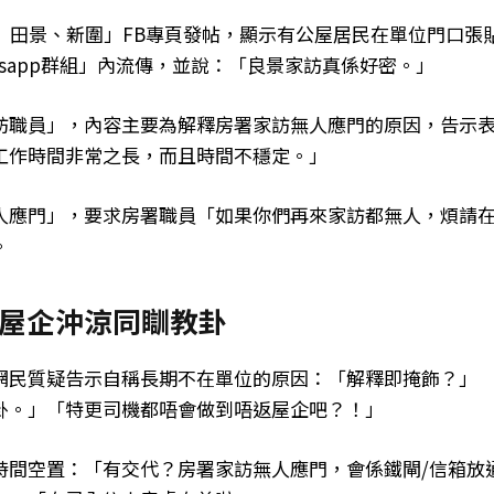
）田景、新圍」FB專頁發帖，顯示有公屋居民在單位門口張
sapp群組」內流傳，並說：「良景家訪真係好密。」
訪職員」，內容主要為解釋房署家訪無人應門的原因，告示
工作時間非常之長，而且時間不穩定。」
人應門」，要求房署職員「如果你們再來家訪都無人，煩請
。
屋企沖涼同瞓教卦
網民質疑告示自稱長期不在單位的原因：「解釋即掩飾？」
卦。」「特更司機都唔會做到唔返屋企吧？！」
時間空置：「有交代？房署家訪無人應門，會係鐵閘/信箱放