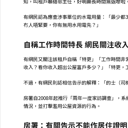
知，叫租戶聯絡邨主任，好明顯長時間無返嚟啦
有網民認為應查涉事單位的水電用量：「最少都
冇人唔緊要，你有無用水用電先？」
自稱工作時間特長 網民關注收
有網民又關注該租戶自稱「特更」「工作時間非
收入？看你收入超出公屋富戶多少？」「特更，
不過，有網民則認相信告示的解釋：「的士（司
房署自2008年起推行「兩年一度家訪調查」，
情況，並打擊濫用公屋資源的行為。
房署：有關告示不能作居住證明