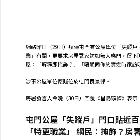
網絡昨日（29日）瘋傳屯門有公屋單位「失蹤
業」有關，更要求房屋署家訪如無人應門，留下
屋：「解釋即掩飾？」「唔通同你約實幾時家訪
涉事公屋單位懷疑位於屯門良景邨。
房署發言人今晚（30日）回覆《星島頭條》表
屯門公屋「失蹤戶」門口貼近百
「特更職業」 網民：掩飾？房