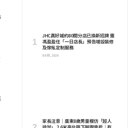
訪
JHC真好城約80間分店已換新招牌 邀
馮盈盈任「一日店長」預告增設裝修
及傢俬定制服務
8 8 月, 2026
資
」
住
家長注意｜廣東8歲男童模仿「超人
迪加」 2.6米高台跳下腳跟骨折｜有