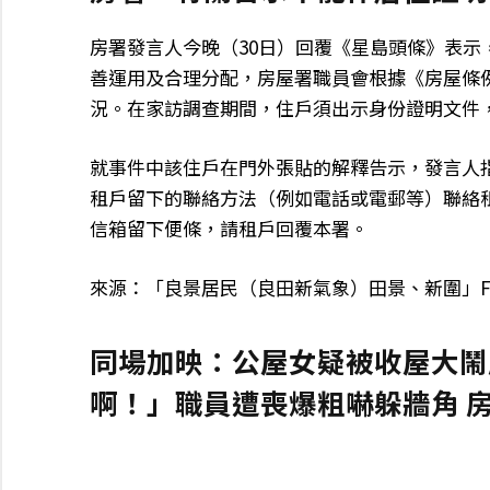
房署發言人今晚（30日）回覆《星島頭條》表
善運用及合理分配，房屋署職員會根據《房屋條例
況。在家訪調查期間，住戶須出示身份證明文件
就事件中該住戶在門外張貼的解釋告示，發言人
租戶留下的聯絡方法（例如電話或電郵等）聯絡
信箱留下便條，請租戶回覆本署。
來源：「良景居民（良田新氣象）田景、新圍」F
同場加映：公屋女疑被收屋大鬧
啊！」職員遭喪爆粗嚇躲牆角 