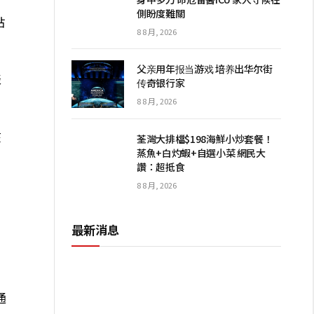
側盼度難關
貼
8 8 月, 2026
父亲用年报当游戏 培养出华尔街
表
传奇银行家
8 8 月, 2026
在
荃灣大排檔$198海鮮小炒套餐！
蒸魚+白灼蝦+自選小菜 網民大
讚：超抵食
8 8 月, 2026
最新消息
通