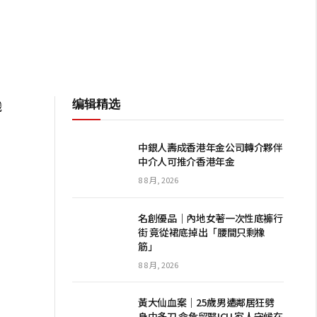
编辑精选
職
中銀人壽成香港年金公司轉介夥伴
中介人可推介香港年金
8 8 月, 2026
名創優品｜內地女著一次性底褲行
街 竟從裙底掉出「腰間只剩橡
筋」
8 8 月, 2026
黃大仙血案｜25歲男遭鄰居狂劈
身中多刀 命危留醫ICU 家人守候在