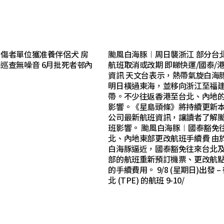
傷者單位獲准養伴侶犬 房
颱風白海豚︱周日襲浙江 部分台
巡查無噪音 6月批死者邨內
航班取消或改期 即睇快運/國泰/
資訊 天文台表示，熱帶氣旋白海
明日橫過東海，並移向浙江至福
帶。不少往返香港至台北、內地
影響。《星島頭條》將持續更新
公司最新航班資訊，讓讀者了解
班影響。 颱風白海豚︱國泰豁免
北、內地東部更改航班手續費 由
白海豚逼近，國泰豁免往來台北
部的航班重新預訂機票、更改航
的手續費用。 9/8 (星期日)出發 –
北 (TPE) 的航班 9-10/