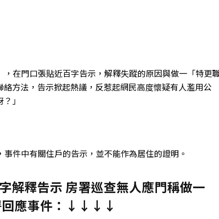
戶」，在門口張貼近百字告示，解釋失蹤的原因與做一「特更
聯絡方法，告示掀起熱議，反惹起網民高度懷疑有人濫用公
呀？」
示，事件中有關住戶的告示，並不能作為居住的證明。
字解釋告示 房署巡查無人應門稱做一
署回應事件：↓↓↓↓