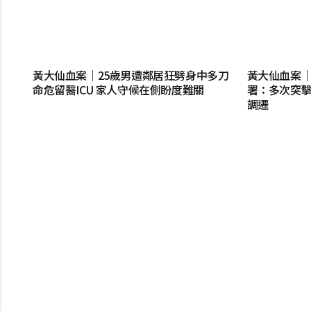
黃大仙血案｜25歲男遭鄰居狂劈身中多刀
黃大仙血案｜
命危留醫ICU 家人守候在側盼度難關
署：多次突擊
調遷