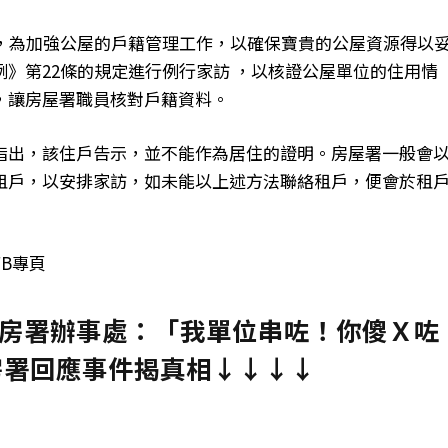
示，為加強公屋的戶籍管理工作，以確保寶貴的公屋資源得以
》第22條的規定進行例行家訪 ，以核證公屋單位的住用情
，讓房屋署職員核對戶籍資料。
指出，該住戶告示，並不能作為居住的證明。房屋署一般會
租戶，以安排家訪，如未能以上述方法聯絡租戶，便會於租
B專頁
房署辦事處：「我單位串咗！你傻Ｘ咗
房署回應事件揭真相↓↓↓↓