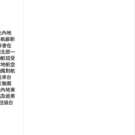
北內地
港航最新
豚會在
建北部一
的航班受
本地航空
颱風對航
往來台
於颱風
及內地東
點及退票
 往返台