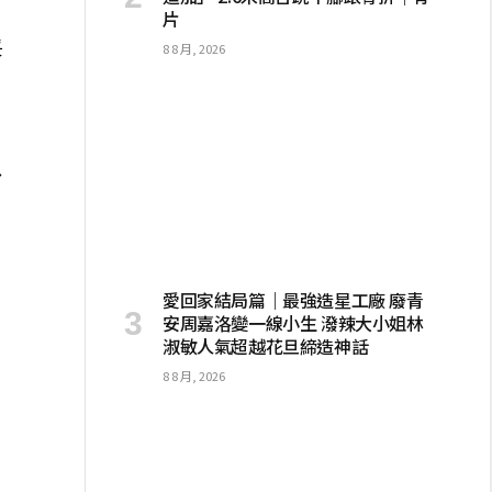
片
妥
8 8 月, 2026
以
戶
愛回家結局篇｜最強造星工廠 廢青
安周嘉洛變一線小生 潑辣大小姐林
淑敏人氣超越花旦締造神話
8 8 月, 2026