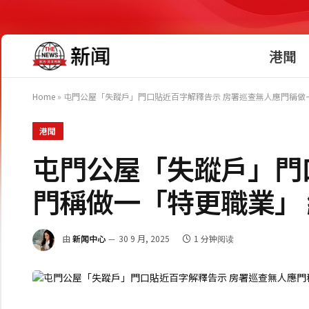
港聞
Home
»
屯門公屋「失蹤戶」門口貼近百字解釋告示 房署巡查無人應門稱做一「
港聞
屯門公屋「失蹤戶」門
門稱做一「特更職業」 
由
新闻中心
30 9 月, 2025
1 分钟阅读