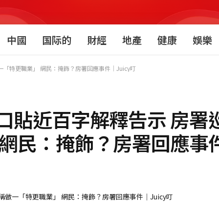
中國
国际的
財經
地產
健康
娛樂
特更職業」 網民：掩飾？房署回應事件｜Juicy叮
口貼近百字解釋告示 房署
網民：掩飾？房署回應事件｜