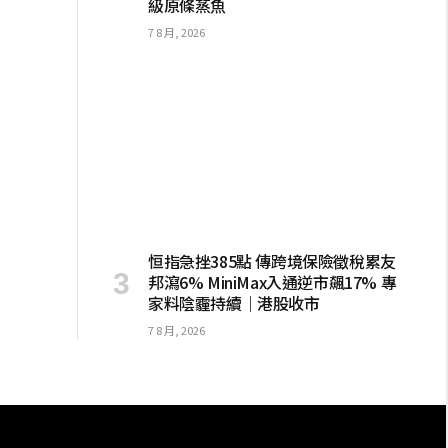
級原條蒸魚
7 8 月, 2026
恒指急挫385點 傳跨境保險徵稅累友
邦瀉6% MiniMax入通逆市飆17% 專
家料陰霾持續｜港股收市
7 8 月, 2026