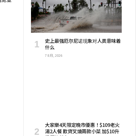
史上最强厄尔尼诺现象对人类意味着
什么
7 8 月, 2026
大家樂4天限定晚市優惠！$109老火
湯2人餐 歎齊叉燒兩款小菜 加$10升