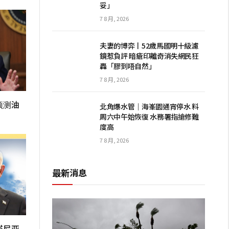
妥」
7 8 月, 2026
夫妻的博弈丨52歲馬國明十級濾
鏡惹負評 暗瘡印離奇消失網民狂
轟「膠到唔自然」
7 8 月, 2026
预测油
北角爆水管｜海峯園通宵停水 料
周六中午始恢復 水務署指搶修難
度高
7 8 月, 2026
最新消息
塔尼亚