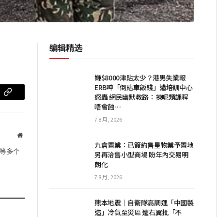
编辑精选
嫌$8000津貼太少？港男失業報
ERB呻「倒貼車飯錢」遭培訓中心
怒轟 網民幽默教路：揀呢類課程
m
复
唔會蝕…
制
7 8 月, 2026
链
网
九倉置業：已簽約售星物業予置地
站
接
等多个
另再洽售小型商場 盼年內交易明
朗化
7 8 月, 2026
熊本地震｜自衛隊高調運「中國製
造」冷氣至災區 遭右翼批「不