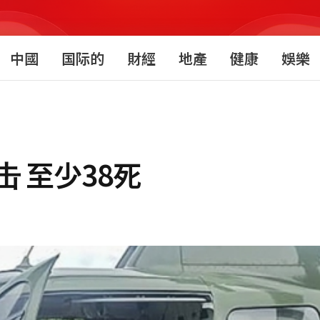
中國
国际的
財經
地產
健康
娛樂
 至少38死