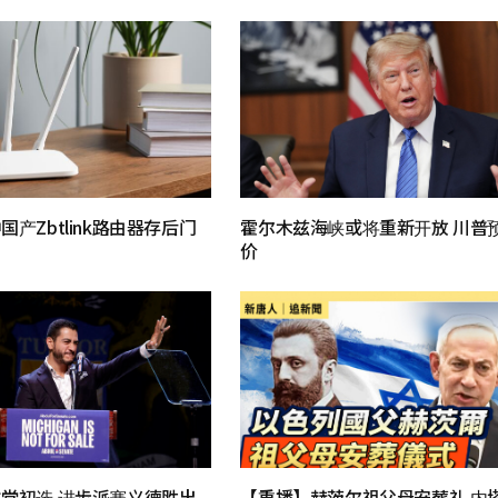
产Zbtlink路由器存后门
霍尔木兹海峡或将重新开放 川普
价
党初选 进步派赛义德胜出
【重播】赫茨尔祖父母安葬礼 内